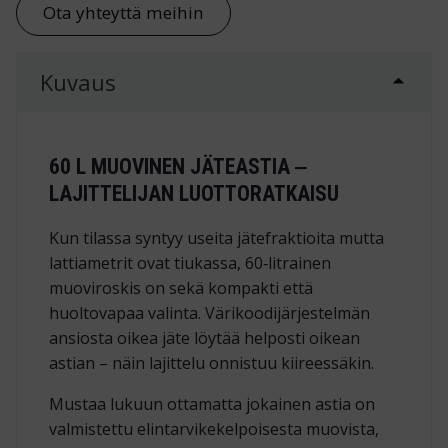
Ota yhteyttä meihin
Kuvaus
60 L MUOVINEN JÄTEASTIA ‒
LAJITTELIJAN LUOTTO­RATKAISU
Kun tilassa syntyy useita jätefraktioita mutta
lattiametrit ovat tiukassa, 60‑litrainen
muoviroskis on sekä kompakti että
huoltovapaa valinta. Värikoodi­järjestelmän
ansiosta oikea jäte löytää helposti oikean
astian – näin lajittelu onnistuu kiireessäkin.
Mustaa lukuun ottamatta jokainen astia on
valmistettu
elintarvike­kelpoisesta muovista
,