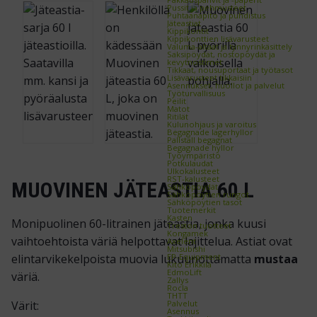
Pussit ja pehmusteet
Puhtaanapito ja puhdistus
Jäteastiat
Kippikontit
Kippikonttien lisävarusteet
Valuma-altaat ja tynnyrinkäsittely
Saksipöydät, nostopöydät ja
kevytnostimet
Tikkaat, nousuportaat ja työtasot
Lisävarusteet tikkaisiin
Asennukset, huollot ja palvelut
Työturvallisuus
Peilit
Matot
Ritilät
Kulunohjaus ja varoitus
Begagnade lagerhyllor
Pallställ begagnat
Begagnade hyllor
Työympäristö
Potkulaudat
Ulkokalusteet
RST-kalusteet
MUOVINEN JÄTEASTIA 60 L
Sähköpöydät
Sähköpöytien rungot
Sähköpöytien tasot
Tuotemerkit
Kasten
Monipuolinen 60-litrainen jäteastia, jonka kuusi
Treston tuotteet
Kongamek
vaihtoehtoista väriä helpottavat lajittelua. Astiat ovat
Axelent
Mitsubishi
elintarvikekelpoista muovia lukuunottamatta
mustaa
EP-Equipment
Kito Erikkilä
EdmoLift
väriä.
Zallys
Rocla
THTT
Värit:
Palvelut
Asennus