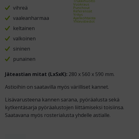
Trukkihuolto
Vuokraus
vihreä
Punchout
Referenssit
Yritys
vaaleanharmaa
Ajankohtaista
Yhteystiedot
keltainen
valkoinen
sininen
punainen
Jäteastian mitat (LxSxK):
280 x 560 x 590 mm.
Astioihin on saatavilla myös värilliset kannet.
Lisävarusteena kannen sarana, pyöräalusta sekä
kytkentäsarja pyöräalustojen liittämiseksi toisiinsa.
Saatavana myös rosterialusta yhdelle astialle.