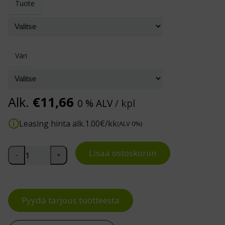
Tuote
Väri
Alk.
€
11,66
0 % ALV
/ kpl
Leasing hinta alk.
1.00
€/kk
(ALV 0%)
Muovinen jäteastia 60 L määrä
Lisää ostoskoriin
-
+
Pyydä tarjous tuotteesta