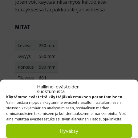
joten voit käyttää niitä myös keittiöjäte­
keräyksessä tai pakkaus­linjan vieressä.
MITAT
Leveys
280 mm
Syvyys
560 mm
Korkeus
590 mm
Tilavuus
60 l
Hallinnoi evästeiden
suostumusta
Käytämme evästeitä käyttäjäkokemuksen parantamiseen.
Valinnoistasi riippuen käytämme evästeitä sisällön räätälöimiseen,
MIKSI VALITA TÄMÄ 60 L JÄTEASTIA?
sivuston kävijämäärien analysoimiseen, sosiaalisen median
ominaisuuksien tukemiseen ja kohdentaaksemme markkinointia. Voit
Kompakti runko sujahtaa hyllyrivin päähän tai
aina muuttaa evästeasetuksiasi sivun alareunan Tietosuoja-linkistä.
tiskipöydän alle. Värikoodaus nopeuttaa
Hyväksy
lajittelua ja vähentää seka­jätteen määrää.