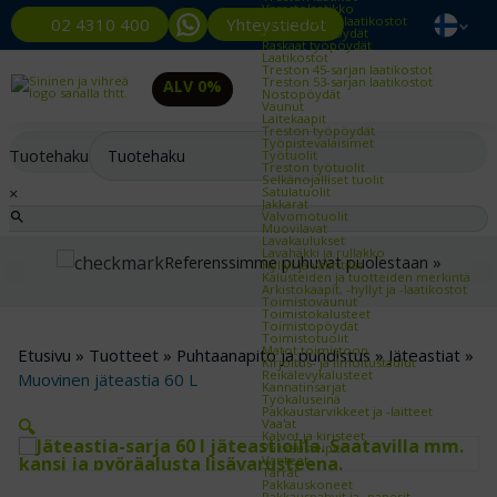
Varastolaatikko
Työpöydät ja laatikostot
Yhteystiedot
02 4310 400
Kevyet työpöydät
Raskaat työpöydät
Laatikostot
Treston 45-sarjan laatikostot
Treston 53-sarjan laatikostot
ALV 0%
Nostopöydät
Vaunut
Laitekaapit
Treston työpöydät
Työpistevalaisimet
Tuotehaku
Työtuolit
Treston työtuolit
Selkänojalliset tuolit
×
Satulatuolit
Jakkarat
Valvomotuolit
Muovilavat
Lavakaulukset
Lavahäkki ja rullakko
Referenssimme puhuvat puolestaan »
Hyllyt ja väliritilät
Kalusteiden ja tuotteiden merkintä
Arkistokaapit, -hyllyt ja -laatikostot
Toimistovaunut
Toimistokalusteet
Toimistopöydät
Toimistotuolit
Matot toimistoon
Etusivu
»
Tuotteet
»
Puhtaanapito ja puhdistus
»
Jäteastiat
»
Kirjoitus- ja ilmoitustaulut
Reikälevykalusteet
Muovinen jäteastia 60 L
Kannatinsarjat
Työkaluseinä
Pakkaustarvikkeet ja -laitteet
🔍
Vaa'at
Kalvot ja kiristeet
Pakkausteipit
Vanteet
Tarrat
Pakkauskoneet
Pakkauspahvit ja -paperit