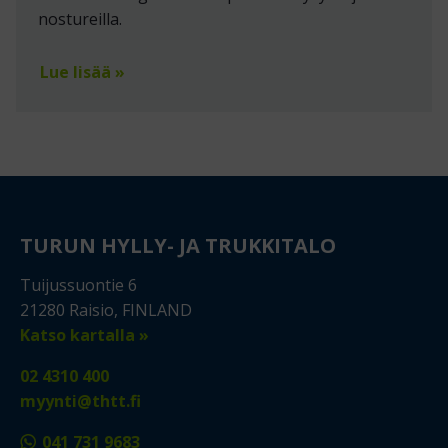
nostureilla.
Lue lisää »
TURUN HYLLY- JA TRUKKITALO
Tuijussuontie 6
21280 Raisio, FINLAND
Katso kartalla »
02 4310 400
myynti@thtt.fi
041 731 9683