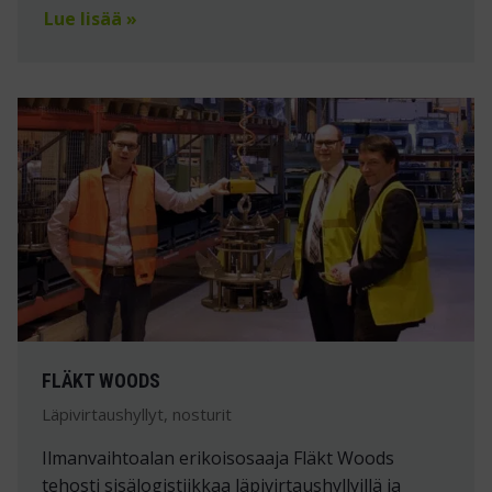
Lue lisää »
FLÄKT WOODS
Läpivirtaushyllyt, nosturit
Ilmanvaihtoalan erikoisosaaja Fläkt Woods
tehosti sisälogistiikkaa läpivirtaushyllyillä ja