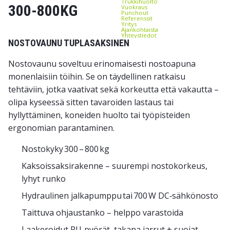
Trukkihuolto
300-800KG
Vuokraus
Punchout
Referenssit
Yritys
Ajankohtaista
Yhteystiedot
NOSTOVAUNU TUPLASAKSINEN
Nostovaunu soveltuu erinomaisesti nostoapuna
monenlaisiin töihin. Se on täydellinen ratkaisu
tehtäviin, jotka vaativat sekä korkeutta että vakautta –
olipa kyseessä sitten tavaroiden lastaus tai
hyllyttäminen, koneiden huolto tai työpisteiden
ergonomian parantaminen.
Nostokyky 300 – 800 kg
Kaksoissaksirakenne – suurempi nostokorkeus,
lyhyt runko
Hydraulinen jalkapumppu tai 700 W DC‑sähkönosto
Taittuva ohjaustanko – helppo varastoida
Laakeroidut PU‑pyörät, takana jarrut + suojat