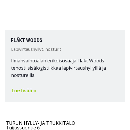
FLÄKT WOODS
Läpivirtaushyllyt, nosturit
Ilmanvaihtoalan erikoisosaaja Fläkt Woods
tehosti sisälogistiikkaa läpivirtaushyllyillä ja
nostureilla.
Lue lisää »
TURUN HYLLY- JA TRUKKITALO
Tuijussuontie 6