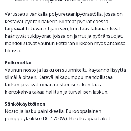
Varustettu vankalla polyuretaanipyörästöllä, jossa on
kestävät pyöränlaakerit. Kiinteät pyörät edessä
tarjoavat tukevan ohjauksen, kun taas takana olevat
kääntyvät tukipyörät, joissa on jarrut ja pyöränsuojat,
mahdollistavat vaunun ketterän liikkeen myös ahtaissa
tiloissa.
Polkimella:
Vaunun nosto ja lasku on suunniteltu käytännöllisyyttä
silmällä pitäen. Kätevä jalkapumppu mahdollistaa
tarkan ja vaivattoman nostamisen, kun taas
kiertokahva takaa hallitun ja turvallisen laskun.
Sähkökäyttöinen:
Nosto ja lasku painikkeella. Eurooppalainen
pumppuyksikkö (DC / 700W). Huoltovapaat akut.