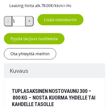
Leasing hinta alk.
78.00
€/kk
(ALV 0%)
Nostovaunu, tuplasaksinen 300-800kg määrä
Lisää ostoskoriin
-
+
Pyydä tarjous tuotteesta
Ota yhteyttä meihin
Kuvaus
TUPLASAKSINEN NOSTOVAUNU 300 –
800 KG – NOSTA KUORMA YHDELLE TAI
KAHDELLE TASOLLE