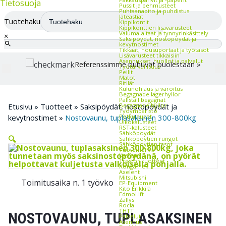
Tietosuoja
Pussit ja pehmusteet
Puhtaanapito ja puhdistus
Jäteastiat
Tuotehaku
Kippikontit
Kippikonttien lisävarusteet
Valuma-altaat ja tynnyrinkäsittely
×
Saksipöydät, nostopöydät ja
kevytnostimet
Tikkaat, nousuportaat ja työtasot
Lisävarusteet tikkaisiin
Asennukset, huollot ja palvelut
Referenssimme puhuvat puolestaan »
Työturvallisuus
Peilit
Matot
Ritilät
Kulunohjaus ja varoitus
Begagnade lagerhyllor
Pallställ begagnat
Begagnade hyllor
Etusivu
»
Tuotteet
»
Saksipöydät, nostopöydät ja
Työympäristö
Potkulaudat
kevytnostimet
»
Nostovaunu, tuplasaksinen 300-800kg
Ulkokalusteet
RST-kalusteet
Sähköpöydät
🔍
Sähköpöytien rungot
Sähköpöytien tasot
Tuotemerkit
Kasten
Treston tuotteet
Kongamek
Axelent
Mitsubishi
Toimitusaika n. 1 työvko
EP-Equipment
Kito Erikkilä
EdmoLift
Zallys
Rocla
THTT
NOSTOVAUNU, TUPLASAKSINEN
Palvelut
Asennus