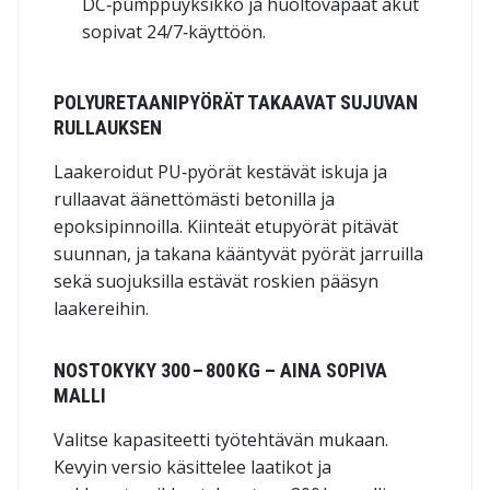
DC‑pumppuyksikkö ja huoltovapaat akut
sopivat 24/7‑käyttöön.
POLYURETAANIPYÖRÄT TAKAAVAT SUJUVAN
RULLAUKSEN
Laakeroidut
PU‑pyörät
kestävät iskuja ja
rullaavat äänettömästi betonilla ja
epoksipinnoilla. Kiinteät etupyörät pitävät
suunnan, ja takana kääntyvät pyörät jarruilla
sekä suojuksilla estävät roskien pääsyn
laakereihin.
NOSTOKYKY 300 – 800 KG – AINA SOPIVA
MALLI
Valitse kapasiteetti työtehtävän mukaan.
Kevyin versio käsittelee laatikot ja