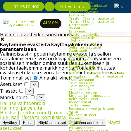
Varastolaatikko
Työpöydät ja laatikostot
Yhteystiedot
02 4310 400
Kevyet työpöydät
Raskaat työpöydät
Laatikostot
Treston 45-sarjan laatikostot
Treston 53-sarjan laatikostot
ALV 0%
Nostopöydät
Vaunut
Laitekaapit
Hallinnoi evästeiden suostumusta
Treston työpöydät
Työpistevalaisimet
Työtuolit
Käytämme evästeitä käyttäjäkokemuksen
Treston työtuolit
Selkänojalliset tuolit
parantamiseen.
Satulatuolit
Valinnoistasi riippuen käytämme evästeitä sisällön
Jakkarat
Valvomotuolit
räätälöimiseen, sivuston kävijämäärien analysoimiseen,
Muovilavat
sosiaalisen median ominaisuuksien tukemiseen ja
Lavakaulukset
Lavahäkki ja rullakko
kohdentaaksemme markkinointia. Voit aina muuttaa
Hyllyt ja väliritilät
evästeasetuksiasi sivun alareunan Tietosuoja-linkistä.
Kalusteiden ja tuotteiden merkintä
Toiminnalliset
Arkistokaapit, -hyllyt ja -laatikostot
Toiminnalliset
Aina aktiivinen
Toimistovaunut
Asetukset
Toimistokalusteet
Asetukset
Toimistopöydät
Tilastot
Toimistotuolit
Tilastot
Matot toimistoon
Markkinointi
Kirjoitus- ja ilmoitustaulut
Markkinointi
Reikälevykalusteet
Kannatinsarjat
Hallitse vaihtoehtoja
Työkaluseinä
Hallinnoi palveluita
Pakkaustarvikkeet ja -laitteet
Vaa'at
Hallitse {vendor_count} toimittajia
Kalvot ja kiristeet
Lue lisää näistä tarkoituksista
Pakkausteipit
Vanteet
Näytä
Hyväksy
Kiellä
Näytä asetukset
Tallenna asetukset
Tarrat
asetukset
Pakkauskoneet
Pakkauspahvit ja -paperit