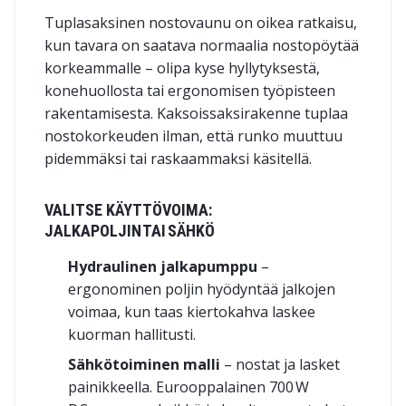
Tuplasaksinen nostovaunu on oikea ratkaisu,
kun tavara on saatava normaalia nostopöytää
korkeammalle – olipa kyse hyllytyksestä,
konehuollosta tai ergonomisen työpisteen
rakentamisesta. Kaksoissaksirakenne tuplaa
nostokorkeuden ilman, että runko muuttuu
pidemmäksi tai raskaammaksi käsitellä.
VALITSE KÄYTTÖVOIMA:
JALKAPOLJIN TAI SÄHKÖ
Hydraulinen jalkapumppu
–
ergonominen poljin hyödyntää jalkojen
voimaa, kun taas kiertokahva laskee
kuorman hallitusti.
Sähkötoiminen malli
– nostat ja lasket
painikkeella. Eurooppalainen 700 W