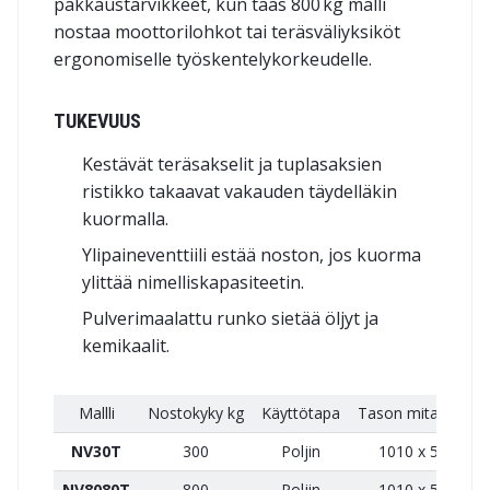
pakkaustarvikkeet, kun taas 800 kg malli
nostaa moottorilohkot tai teräsväliyksiköt
ergonomiselle työskentelykorkeudelle.
TUKEVUUS
Kestävät teräsakselit ja tuplasaksien
ristikko takaavat vakauden täydelläkin
kuormalla.
Ylipaineventtiili estää noston, jos kuorma
ylittää nimelliskapasiteetin.
Pulverimaalattu runko sietää öljyt ja
kemikaalit.
Mallli
Nostokyky kg
Käyttötapa
Tason mitat mm
NV30T
300
Poljin
1010 x 520
NV8080T
800
Poljin
1010 x 520