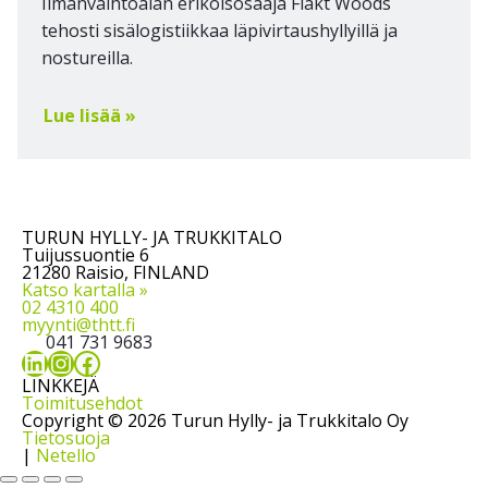
Ilmanvaihtoalan erikoisosaaja Fläkt Woods
tehosti sisälogistiikkaa läpivirtaushyllyillä ja
nostureilla.
Lue lisää »
TURUN HYLLY- JA TRUKKITALO
Tuijussuontie 6
21280 Raisio, FINLAND
Katso kartalla »
02 4310 400
myynti@thtt.fi
041 731 9683
LinkedIn
Instagram
Facebook
LINKKEJÄ
Toimitusehdot
Copyright © 2026 Turun Hylly- ja Trukkitalo Oy
Tietosuoja
|
Netello