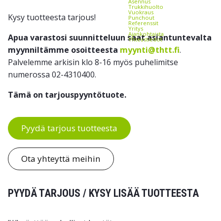
Asennus
Trukkihuolto
Vuokraus
Kysy tuotteesta tarjous!
Punchout
Referenssit
Yritys
Ajankohtaista
Apua varastosi suunnitteluun saat asiantuntevalta
Yhteystiedot
myynniltämme osoitteesta
myynti@thtt.fi
.
Palvelemme arkisin klo 8-16 myös puhelimitse
numerossa 02-4310400.
Tämä on tarjouspyyntötuote.
Pyydä tarjous tuotteesta
Ota yhteyttä meihin
PYYDÄ TARJOUS / KYSY LISÄÄ TUOTTEESTA