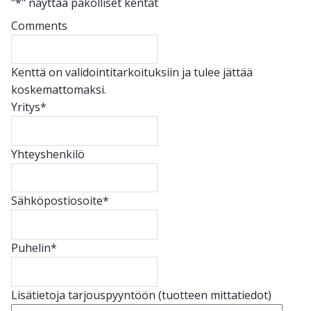
"
*
" näyttää pakolliset kentät
Comments
Kenttä on validointitarkoituksiin ja tulee jättää
koskemattomaksi.
Yritys
*
Yhteyshenkilö
Sähköpostiosoite
*
Puhelin
*
Lisätietoja tarjouspyyntöön (tuotteen mittatiedot)