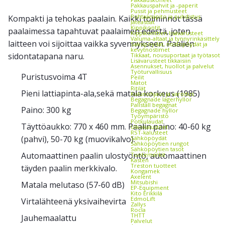
Pakkauspahvit ja -paperit
Pussit ja pehmusteet
Puhtaanapito ja puhdistus
Kompakti ja tehokas paalain. Kaikki toiminnot tässä
Jäteastiat
Kippikontit
paalaimessa tapahtuvat paalaimen edestä, joten
Kippikonttien lisävarusteet
Valuma-altaat ja tynnyrinkäsittely
laitteen voi sijoittaa vaikka syvennykseen. Paalien
Saksipöydät, nostopöydät ja
kevytnostimet
sidontatapana naru.
Tikkaat, nousuportaat ja työtasot
Lisävarusteet tikkaisiin
Asennukset, huollot ja palvelut
Työturvallisuus
Puristusvoima 4T
Peilit
Matot
Ritilät
Pieni lattiapinta-ala,sekä matala korkeus (1985)
Kulunohjaus ja varoitus
Begagnade lagerhyllor
Pallställ begagnat
Paino: 300 kg
Begagnade hyllor
Työympäristö
Potkulaudat
Täyttöaukko: 770 x 460 mm. Paalin paino: 40-60 kg
Ulkokalusteet
RST-kalusteet
(pahvi), 50-70 kg (muovikalvo).
Sähköpöydät
Sähköpöytien rungot
Sähköpöytien tasot
Automaattinen paalin ulostyöntö, automaattinen
Tuotemerkit
Kasten
Treston tuotteet
täyden paalin merkkivalo.
Kongamek
Axelent
Mitsubishi
Matala melutaso (57-60 dB)
EP-Equipment
Kito Erikkilä
EdmoLift
Virtalähteenä yksivaihevirta
Zallys
Rocla
THTT
Jauhemaalattu
Palvelut