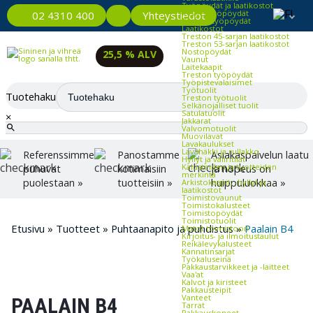
Työpöydät ja laatikostot
Kevyet työpöydät
Yhteystiedot
02 4310 400
Raskaat työpöydät
Laatikostot
Treston 45-sarjan laatikostot
Treston 53-sarjan laatikostot
Nostopöydät
25,5 % ALV
Vaunut
Laitekaapit
Treston työpöydät
Työpistevalaisimet
Työtuolit
Tuotehaku
Treston työtuolit
Selkänojalliset tuolit
Satulatuolit
×
Jakkarat
Valvomotuolit
Muovilavat
Lavakaulukset
Lavahäkki ja rullakko
Referenssimme
Panostamme
Asiakaspalvelun laatu
Hyllyt ja väliritilät
Kalusteiden ja tuotteiden
puhuvat
kotimaisiin
ja nopeus on
merkintä
puolestaan »
tuotteisiin »
huippuluokkaa »
Arkistokaapit, -hyllyt ja -
laatikostot
Toimistovaunut
Toimistokalusteet
Toimistopöydät
Toimistotuolit
Etusivu
»
Tuotteet
»
Puhtaanapito ja puhdistus
»
Paalain B4
Matot toimistoon
Kirjoitus- ja ilmoitustaulut
Reikälevykalusteet
Kannatinsarjat
Työkaluseinä
Pakkaustarvikkeet ja -laitteet
Vaa'at
Kalvot ja kiristeet
Pakkausteipit
Vanteet
PAALAIN B4
Tarrat
Pakkauskoneet