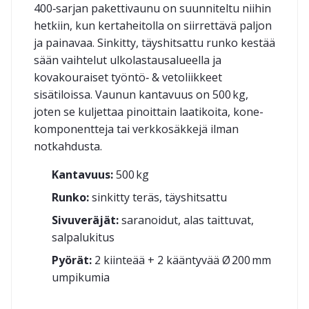
400‑sarjan pakettivaunu on suunniteltu niihin
hetkiin, kun kertaheitolla on siirrettävä paljon
ja painavaa. Sinkitty, täyshitsattu runko kestää
sään vaihtelut ulkolastaus­alueella ja
kovakouraiset työntö‑ & vetoliikkeet
sisätiloissa. Vaunun kantavuus on 500 kg,
joten se kuljettaa pinoittain laatikoita, kone­
komponentteja tai verkkosäkkejä ilman
notkahdusta.
Kantavuus:
500 kg
Runko:
sinkitty teräs, täyshitsattu
Sivuveräjät:
saranoidut, alas taittuvat,
salpalukitus
Pyörät:
2 kiinteää + 2 kääntyvää Ø 200 mm
umpikumia