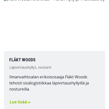
FLÄKT WOODS
Läpivirtaushyllyt, nosturit
Ilmanvaihtoalan erikoisosaaja Fläkt Woods
tehosti sisälogistiikkaa läpivirtaushyllyillä ja
nostureilla.
Lue lisää »