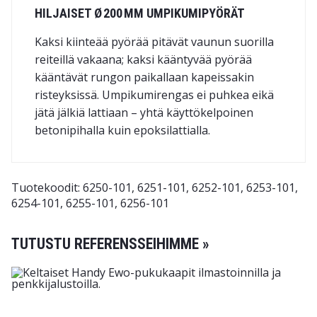
HILJAISET Ø 200 MM UMPIKUMIPYÖRÄT
Kaksi kiinteää pyörää pitävät vaunun suorilla
reiteillä vakaana; kaksi kääntyvää pyörää
kääntävät rungon paikallaan kapeissakin
risteyksissä. Umpikumirengas ei puhkea eikä
jätä jälkiä lattiaan – yhtä käyttökelpoinen
betoni­pihalla kuin epoksilattialla.
Tuotekoodit: 6250-101, 6251-101, 6252-101, 6253-101,
6254-101, 6255-101, 6256-101
TUTUSTU REFERENSSEIHIMME »