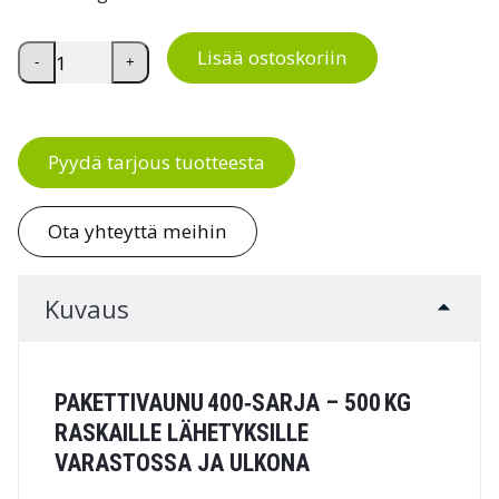
Pakettivaunu 400-sarja, 500 kg määrä
Lisää ostoskoriin
-
+
Pyydä tarjous tuotteesta
Ota yhteyttä meihin
Kuvaus
PAKETTIVAUNU 400‑SARJA – 500 KG
RASKAILLE LÄHETYKSILLE
VARASTOSSA JA ULKONA