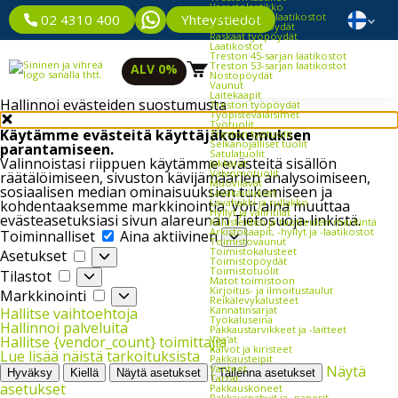
Varastolaatikko
Työpöydät ja laatikostot
Yhteystiedot
02 4310 400
Kevyet työpöydät
Raskaat työpöydät
Laatikostot
Treston 45-sarjan laatikostot
Treston 53-sarjan laatikostot
ALV 0%
Nostopöydät
Vaunut
Laitekaapit
Hallinnoi evästeiden suostumusta
Treston työpöydät
Työpistevalaisimet
Työtuolit
Käytämme evästeitä käyttäjäkokemuksen
Treston työtuolit
Selkänojalliset tuolit
parantamiseen.
Satulatuolit
Valinnoistasi riippuen käytämme evästeitä sisällön
Jakkarat
Valvomotuolit
räätälöimiseen, sivuston kävijämäärien analysoimiseen,
Muovilavat
sosiaalisen median ominaisuuksien tukemiseen ja
Lavakaulukset
Lavahäkki ja rullakko
kohdentaaksemme markkinointia. Voit aina muuttaa
Hyllyt ja väliritilät
evästeasetuksiasi sivun alareunan Tietosuoja-linkistä.
Kalusteiden ja tuotteiden merkintä
Toiminnalliset
Arkistokaapit, -hyllyt ja -laatikostot
Toiminnalliset
Aina aktiivinen
Toimistovaunut
Asetukset
Toimistokalusteet
Asetukset
Toimistopöydät
Tilastot
Toimistotuolit
Tilastot
Matot toimistoon
Markkinointi
Kirjoitus- ja ilmoitustaulut
Markkinointi
Reikälevykalusteet
Kannatinsarjat
Hallitse vaihtoehtoja
Työkaluseinä
Hallinnoi palveluita
Pakkaustarvikkeet ja -laitteet
Vaa'at
Hallitse {vendor_count} toimittajia
Kalvot ja kiristeet
Lue lisää näistä tarkoituksista
Pakkausteipit
Vanteet
Näytä
Hyväksy
Kiellä
Näytä asetukset
Tallenna asetukset
Tarrat
asetukset
Pakkauskoneet
Pakkauspahvit ja -paperit