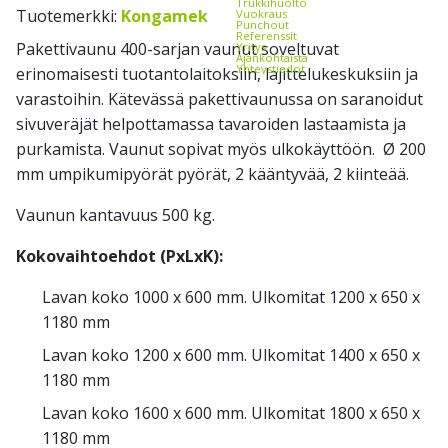
Trukkihuolto
Tuotemerkki:
Kongamek
Vuokraus
Punchout
Referenssit
Pakettivaunu 400-sarjan vaunut soveltuvat
Yritys
Ajankohtaista
Yhteystiedot
erinomaisesti tuotantolaitoksiin, lajittelukeskuksiin ja
varastoihin. Kätevässä pakettivaunussa on saranoidut
sivuveräjät helpottamassa tavaroiden lastaamista ja
purkamista. Vaunut sopivat myös ulkokäyttöön. Ø 200
mm umpikumipyörät pyörät, 2 kääntyvää, 2 kiinteää.
Vaunun kantavuus 500 kg.
Kokovaihtoehdot (PxLxK):
Lavan koko 1000 x 600 mm. Ulkomitat 1200 x 650 x
1180 mm
Lavan koko 1200 x 600 mm. Ulkomitat 1400 x 650 x
1180 mm
Lavan koko 1600 x 600 mm. Ulkomitat 1800 x 650 x
1180 mm