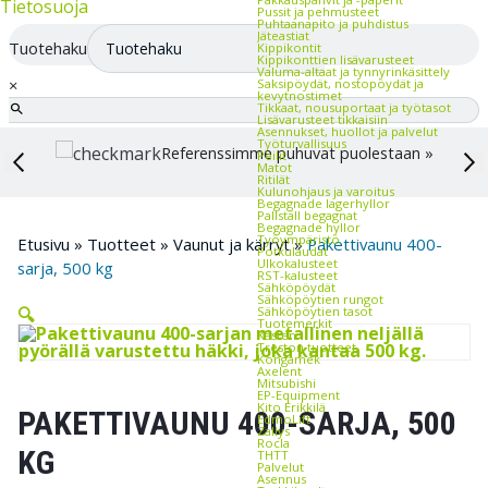
Tietosuoja
Pussit ja pehmusteet
Puhtaanapito ja puhdistus
Jäteastiat
Tuotehaku
Kippikontit
Kippikonttien lisävarusteet
Valuma-altaat ja tynnyrinkäsittely
×
Saksipöydät, nostopöydät ja
kevytnostimet
Tikkaat, nousuportaat ja työtasot
Lisävarusteet tikkaisiin
Asennukset, huollot ja palvelut
Työturvallisuus
Referenssimme puhuvat puolestaan »
Peilit
Matot
Ritilät
Kulunohjaus ja varoitus
Begagnade lagerhyllor
Pallställ begagnat
Begagnade hyllor
Työympäristö
Etusivu
»
Tuotteet
»
Vaunut ja kärryt
»
Pakettivaunu 400-
Potkulaudat
Ulkokalusteet
sarja, 500 kg
RST-kalusteet
Sähköpöydät
Sähköpöytien rungot
Sähköpöytien tasot
🔍
Tuotemerkit
Kasten
Treston tuotteet
Kongamek
Axelent
Mitsubishi
EP-Equipment
Kito Erikkilä
PAKETTIVAUNU 400-SARJA, 500
EdmoLift
Zallys
Rocla
KG
THTT
Palvelut
Asennus