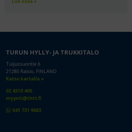
Lue lisää »
TURUN HYLLY- JA TRUKKITALO
Tuijussuontie 6
21280 Raisio, FINLAND
Katso kartalla »
02 4310 400
myynti@thtt.fi
041 731 9683