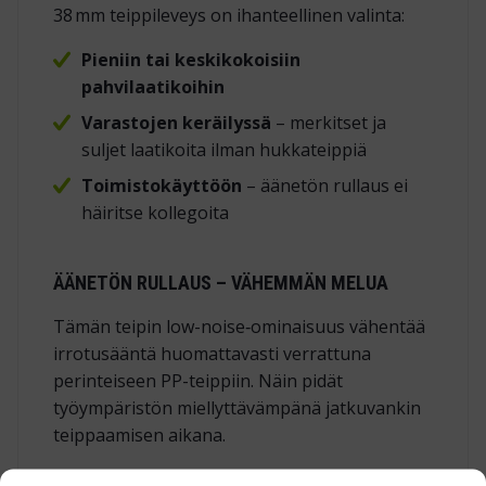
38 mm teippileveys on ihanteellinen valinta:
Pieniin tai keskikokoisiin
pahvilaatikoihin
Varastojen keräilyssä
– merkitset ja
suljet laatikoita ilman hukkateippiä
Toimistokäyttöön
– äänetön rullaus ei
häiritse kollegoita
ÄÄNETÖN RULLAUS – VÄHEMMÄN MELUA
Tämän teipin low-noise‑ominaisuus vähentää
irrotusääntä huomattavasti verrattuna
perinteiseen PP-teippiin. Näin pidät
työympäristön miellyttävämpänä jatkuvankin
teippaamisen aikana.