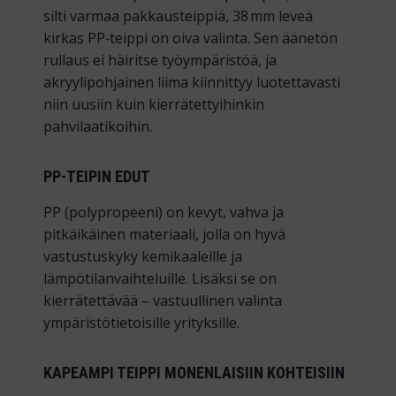
silti varmaa pakkausteippiä, 38 mm leveä
kirkas PP‑teippi on oiva valinta. Sen äänetön
rullaus ei häiritse työympäristöä, ja
akryylipohjainen liima kiinnittyy luotettavasti
niin uusiin kuin kierrätettyihinkin
pahvilaatikoihin.
PP-TEIPIN EDUT
PP (polypropeeni) on kevyt, vahva ja
pitkäikäinen materiaali, jolla on hyvä
vastustuskyky kemikaaleille ja
lämpötilanvaihteluille. Lisäksi se on
kierrätettävää – vastuullinen valinta
ympäristötietoisille yrityksille.
KAPEAMPI TEIPPI MONENLAISIIN KOHTEISIIN