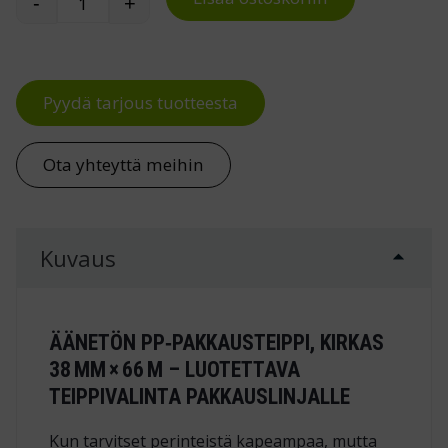
-
+
Pakkausteippi PP-äänetön, kirkas 38mm määrä
Pyydä tarjous tuotteesta
Ota yhteyttä meihin
Kuvaus
ÄÄNETÖN PP‑PAKKAUSTEIPPI, KIRKAS
38 MM × 66 M – LUOTETTAVA
TEIPPIVALINTA PAKKAUSLINJALLE
Kun tarvitset perinteistä kapeampaa, mutta