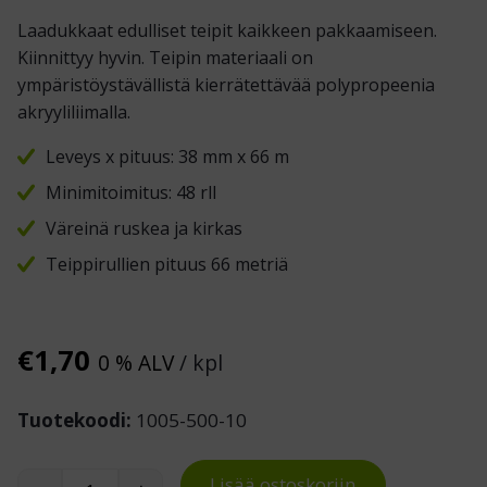
Laadukkaat edulliset teipit kaikkeen pakkaamiseen.
Kiinnittyy hyvin. Teipin materiaali on
ympäristöystävällistä kierrätettävää polypropeenia
akryyliliimalla.
Leveys x pituus: 38 mm x 66 m
Minimitoimitus: 48 rll
Väreinä ruskea ja kirkas
Teippirullien pituus 66 metriä
€
1,70
0 % ALV
/ kpl
Tuotekoodi:
1005-500-10
Lisää ostoskoriin