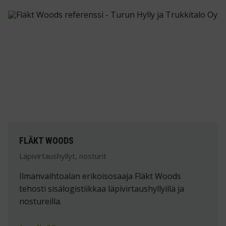
FLÄKT WOODS
Läpivirtaushyllyt, nosturit
Ilmanvaihtoalan erikoisosaaja Fläkt Woods
tehosti sisälogistiikkaa läpivirtaushyllyillä ja
nostureilla.