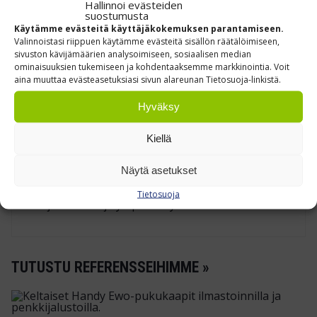
Hallinnoi evästeiden
TUKEE SUJUVAA JA
suostumusta
YMPÄRISTÖVASTUULLISTA PAKKAAMISTA
Käytämme evästeitä käyttäjäkokemuksen parantamiseen.
Valinnoistasi riippuen käytämme evästeitä sisällön räätälöimiseen,
Käyttämällä PP‑pakkausteippiä akryyliliimalla
sivuston kävijämäärien analysoimiseen, sosiaalisen median
ominaisuuksien tukemiseen ja kohdentaaksemme markkinointia. Voit
varmistat, että pakkaus pysyy tiukasti kiinni ja
aina muuttaa evästeasetuksiasi sivun alareunan Tietosuoja-linkistä.
lähetykset ovat siistejä – ja
kierrätysprosessissa teippi voidaan erotella
Hyväksy
pahvista ilman haitallisia lisäaineita.
Kiellä
Kirkas PP‑teippi 38 mm on kätevä ja
taloudellinen ratkaisu, joka pitää
Näytä asetukset
pakkauslinjan rullaamassa sujuvasti –
Tietosuoja
hiljaisemmin ja ympäristöystävällisemmin.
TUTUSTU REFERENSSEIHIMME »