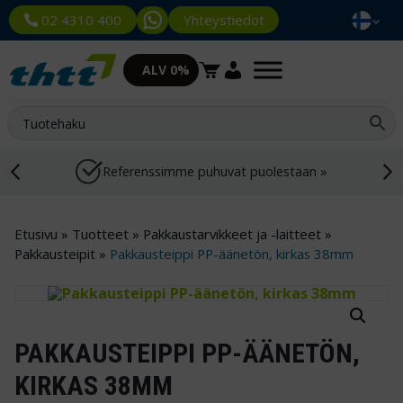
Yhteystiedot
02 4310 400
ALV 0%
Referenssimme puhuvat puolestaan »
Etusivu
»
Tuotteet
»
Pakkaustarvikkeet ja -laitteet
»
Pakkausteipit
»
Pakkausteippi PP-äänetön, kirkas 38mm
PAKKAUSTEIPPI PP-ÄÄNETÖN,
KIRKAS 38MM