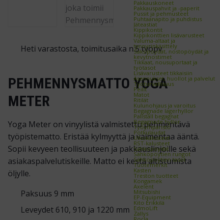
Pakkauskoneet
Pakkauspahvit ja -paperit
Pussit ja pehmusteet
Puhtaanapito ja puhdistus
Jäteastiat
Kippikontit
Kippikonttien lisävarusteet
Valuma-altaat ja
tynnyrinkäsittely
Heti varastosta, toimitusaika n.5 työpv
Saksipöydät, nostopöydät ja
kevytnostimet
Tikkaat, nousuportaat ja
työtasot
Lisävarusteet tikkaisiin
Asennukset, huollot ja palvelut
PEHMENNYSMATTO YOGA
Työturvallisuus
Peilit
Matot
METER
Ritilät
Kulunohjaus ja varoitus
Begagnade lagerhyllor
Pallställ begagnat
Begagnade hyllor
Yoga Meter on vinyylistä valmistettu pehmentävä
Työympäristö
Potkulaudat
työpistematto. Eristää kylmyyttä ja vaimentaa ääntä.
Ulkokalusteet
RST-kalusteet
Sopii kevyeen teollisuuteen ja pakkauslinjoille sekä
Sähköpöydät
Sähköpöytien rungot
Sähköpöytien tasot
asiakaspalvelutiskeille. Matto ei kestä altistumista
Tuotemerkit
Kasten
öljylle.
Treston tuotteet
Kongamek
Axelent
Mitsubishi
Paksuus 9 mm
EP-Equipment
Kito Erikkilä
EdmoLift
Leveydet 610, 910 ja 1220 mm
Zallys
Rocla