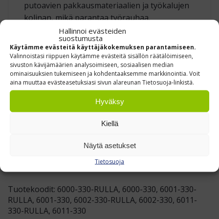
putoavien pakkaus­materiaalien ja työkalujen
kolinan, mikä parantaa työrauhaa.
Hallinnoi evästeiden
suostumusta
KEVYISIIN PROSESSEIHIN – EI ALTISTU
Käytämme evästeitä käyttäjäkokemuksen parantamiseen.
ÖLJYLLE
Valinnoistasi riippuen käytämme evästeitä sisällön räätälöimiseen,
sivuston kävijämäärien analysoimiseen, sosiaalisen median
ominaisuuksien tukemiseen ja kohdentaaksemme markkinointia. Voit
Yoga Meter soveltuu erinomaisesti kuiville
aina muuttaa evästeasetuksiasi sivun alareunan Tietosuoja-linkistä.
pakkauslinjoille, kokoonpanoasemille ja
asiakaspalvelutiskeille. Huomioithan, että
Hyväksy
matto ei kestä jatkuvaa öljy‑ tai
Kiellä
kemikaalialtistusta – raskaan teollisuuden
öljyiset työpisteet kannattaa suojata
Näytä asetukset
öljynkestävällä matolla.
Tietosuoja
Tuotekoodit: 6000-330-RULLA, 6000-330, 6001-330-
RULLA, 6001-330, 6002-330-RULLA, 6002-330, 6011-
330-RULLA, 6011-330