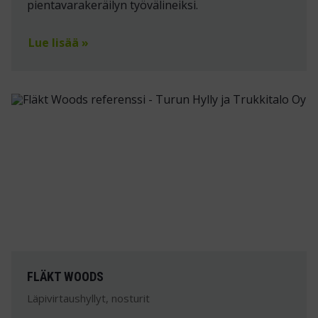
pientavarakeräilyn työvälineiksi.
Lue lisää »
FLÄKT WOODS
Läpivirtaushyllyt, nosturit