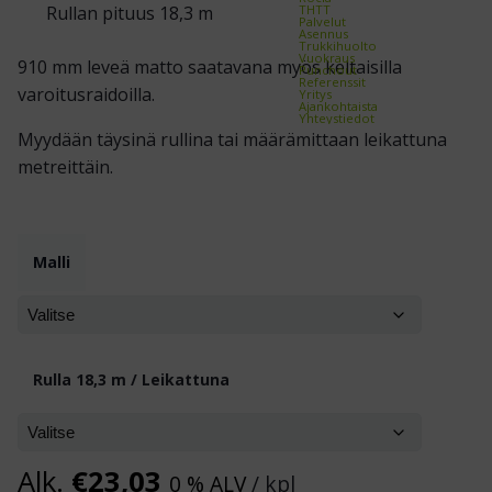
THTT
Rullan pituus 18,3 m
Palvelut
Asennus
Trukkihuolto
Vuokraus
910 mm leveä matto saatavana myös keltaisilla
Punchout
Referenssit
varoitusraidoilla.
Yritys
Ajankohtaista
Yhteystiedot
Myydään täysinä rullina tai määrämittaan leikattuna
metreittäin.
Malli
Rulla 18,3 m / Leikattuna
Alk.
€
23,03
0 % ALV
/ kpl