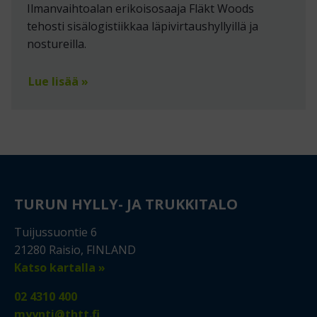
Ilmanvaihtoalan erikoisosaaja Fläkt Woods
tehosti sisälogistiikkaa läpivirtaushyllyillä ja
nostureilla.
Lue lisää »
TURUN HYLLY- JA TRUKKITALO
Tuijussuontie 6
21280 Raisio, FINLAND
Katso kartalla »
02 4310 400
myynti@thtt.fi