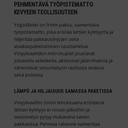
PEHMENTÄVÄ TYÖPISTEMATTO
KEVYEEN TEOLLISUUTEEN
Yoga Meter on 9 mm paksu, vaimentava
työpistematto, joka eristää lattian kylmyyttä ja
hiljentää pakkauslinjojen sekä
asiakaspalvelutiskien taustamelua.
Vinyylivaahdon mikro­kuplat joustavat
jokaisella askeleella, aktivoivat jalan lihaksia ja
vähentävät seisomatyön rasitusta selässä
sekä polvissa.
LÄMPÖ JA HILJAISUUS SAMASSA PAKETISSA
Vinyylivaahto toimii tehokkaana eristeenä:
lattian kylmyys ei nouse jalkoihin ja
seisomatyö pysyy mukavana talven
pakkasissa. Pehmeä rakenne vaimentaa