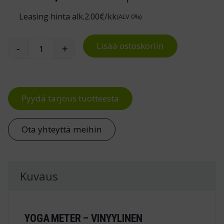
Leasing hinta alk.
2.00
€/kk
(ALV 0%)
Lisää ostoskoriin
-
+
Pehmennysmatto Yoga Meter määrä
Pyydä tarjous tuotteesta
Ota yhteyttä meihin
Kuvaus
YOGA METER – VINYYLINEN