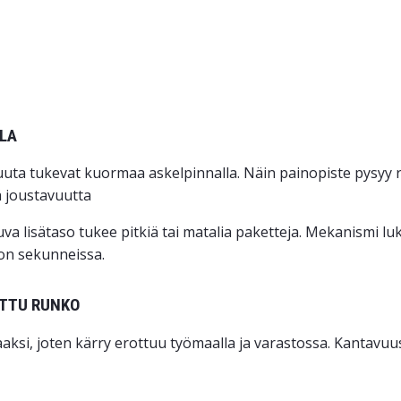
LLA
uta tukevat kuormaa askel­pinnalla. Näin painopiste pysyy
ä joustavuutta
uva lisätaso tukee pitkiä tai matalia paketteja. Mekanismi lu
oon sekunneissa.
ATTU RUNKO
ksi, joten kärry erottuu työmaalla ja varastossa. Kantavuus 