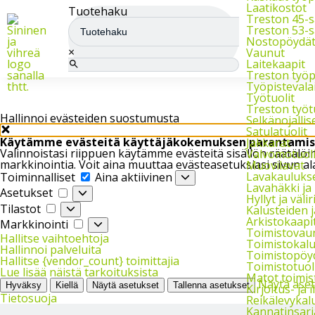
Meiltä saat varasto-, teollisuus- ja arkistokalusteet sekä trukit
Laatikostot
Tuotehaku
Treston 45-s
Treston 53-s
Nostopöydä
×
Vaunut
Laitekaapit
Treston työ
Työpistevala
Työtuolit
Treston työt
Hallinnoi evästeiden suostumusta
Selkänojallise
Satulatuolit
Käytämme evästeitä käyttäjäkokemuksen parantamis
Jakkarat
Valinnoistasi riippuen käytämme evästeitä sisällön räätäl
Valvomotuoli
markkinointia. Voit aina muuttaa evästeasetuksiasi sivun al
Muovilavat
Toiminnalliset
Lavakauluks
Toiminnalliset
Aina aktiivinen
Lavahäkki ja
Asetukset
Asetukset
Hyllyt ja väliri
Tilastot
Tilastot
Kalusteiden 
Arkistokaapit,
Markkinointi
Markkinointi
Toimistovau
Hallitse vaihtoehtoja
Toimistokalu
Hallinnoi palveluita
Toimistopöy
Hallitse {vendor_count} toimittajia
Toimistotuol
Lue lisää näistä tarkoituksista
Matot toimi
Näytä ase
Hyväksy
Kiellä
Näytä asetukset
Tallenna asetukset
Kirjoitus- ja 
Tietosuoja
Reikälevykal
Kannatinsarj