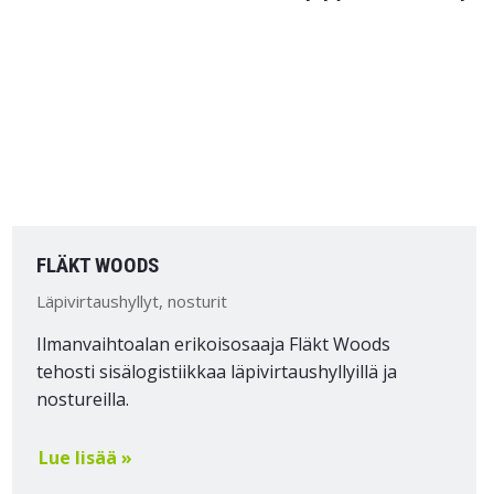
FLÄKT WOODS
Läpivirtaushyllyt, nosturit
Ilmanvaihtoalan erikoisosaaja Fläkt Woods
tehosti sisälogistiikkaa läpivirtaushyllyillä ja
nostureilla.
Lue lisää »