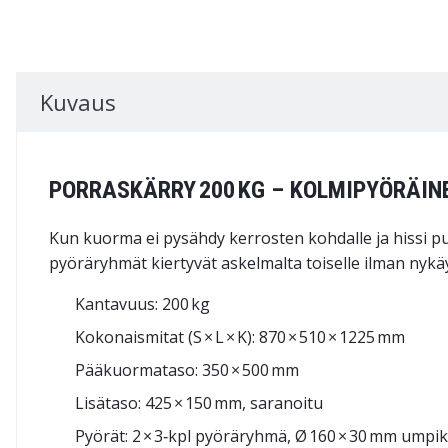
Kuvaus
PORRASKÄRRY 200 KG – KOLMIPYÖRÄIN
Kun kuorma ei pysähdy kerrosten kohdalle ja hissi 
pyörä­ryhmät kiertyvät askelmalta toiselle ilman nykäyk
Kantavuus: 200 kg
Kokonaismitat (S × L × K): 870 × 510 × 1225 mm
Pääkuormataso: 350 × 500 mm
Lisätaso: 425 × 150 mm, saranoitu
Pyörät: 2 × 3‑kpl pyöräryhmä, Ø 160 × 30 mm umpi