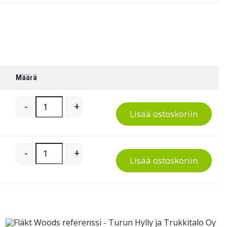
Määrä
Porraskärry 200 kg quantity
-
+
Lisää ostoskoriin
Porraskärry 200 kg quantity
-
+
Lisää ostoskoriin