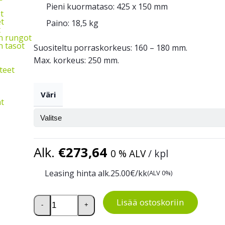
Pieni kuormataso: 425 x 150 mm
t
t
Paino: 18,5 kg
t
n rungot
 tasot
Suositeltu porraskorkeus: 160 – 180 mm.
Max. korkeus: 250 mm.
teet
Väri
t
Alk.
€
273,64
0 % ALV
/ kpl
Leasing hinta alk.
25.00
€/kk
(ALV 0%)
Porraskärry 200 kg määrä
Lisää ostoskoriin
-
+