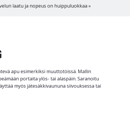
velun laatu ja nopeus on huippuluokkaa »
G
tevä apu esimerkiksi muuttotöissä. Mallin
peämään portaita ylös- tai alaspäin. Saranoitu
yttää myös jätesäkkivaununa siivouksessa tai