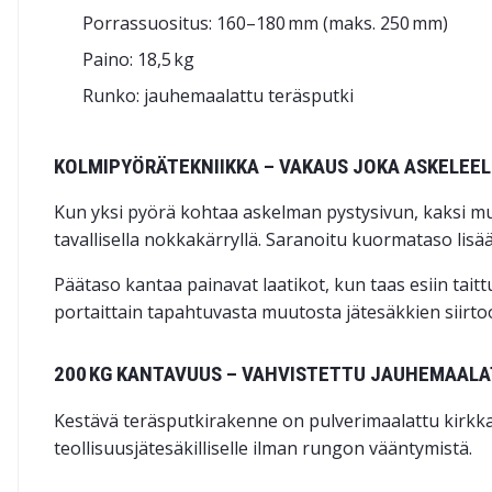
Porrassuositus: 160–180 mm (maks. 250 mm)
Paino: 18,5 kg
Runko: jauhemaalattu teräsputki
KOLMIPYÖRÄ­TEKNIIKKA – VAKAUS JOKA ASKELEE
Kun yksi pyörä kohtaa askelman pystysivun, kaksi mu
tavallisella nokkakärryllä. Saranoitu kuormataso lisä
Päätaso kantaa painavat laatikot, kun taas esiin taitt
portaittain tapahtuvasta muutosta jätesäkkien siirt
200 KG KANTAVUUS – VAHVISTETTU JAUHEMAAL
Kestävä teräsputki­rakenne on pulverimaalattu kirkkaa
teollisuus­jätesäkilliselle ilman rungon vääntymistä.