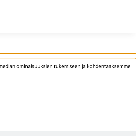
in klo 8-16
02 4310 400
myynti@thtt.fi
sen median ominaisuuksien tukemiseen ja kohdentaaksemme