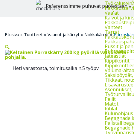
Työkalusein
Referenssimme puhuvat puolestaan »
Pakkaustarvik
Vaa'at
Kalvot ja kiri
Pakkausteipi
Vanteet
Tarrat
Etusivu
»
Tuotteet
»
Vaunut ja kärryt
»
Nokkakärryt
»
Porraskär
Pakkauskon
Pakkauspahvi
Pussit ja pe
🔍
Puhtaanapito
Jäteastiat
Kippikontit
Kippikonttien
Heti varastosta, toimitusaika n.5 työpv
Valuma-altaat
Saksipöydät,
Tikkaat, nou
Lisävarusteet
Asennukset, h
Työturvallis
Peilit
Matot
Ritilät
Kulunohjaus 
Begagnade l
Pallställ beg
Begagnade h
Työympärist