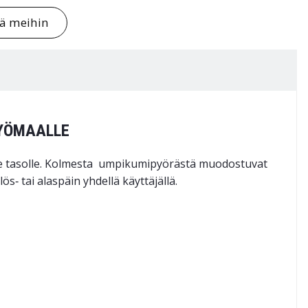
tä meihin
TYÖMAALLE
le tasolle. Kolmesta umpikumi­pyörästä muodostuvat
s‑ tai alaspäin yhdellä käyttäjällä.