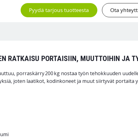
Pyydä tarjous tuotteesta
Ota yhteyt
EN RATKAISU PORTAISIIN, MUUTTOIHIN JA 
puuttuu, porraskärry 200 kg nostaa työn tehokkuuden uudel
siä, joten laatikot, kodinkoneet ja muut siirtyvät portaita ylö
kumi