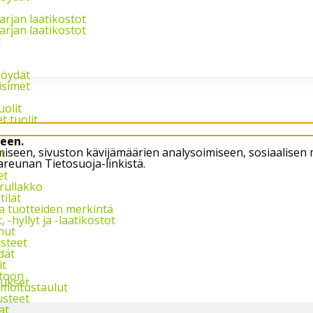
Palvelemme arkis
arjan laatikostot
arjan laatikostot
t
pöydät
isimet
uolit
t tuolit
een.
öimiseen, sivuston kävijämäärien analysoimiseen, sosiaali
t
areunan Tietosuoja-linkistä.
et
 rullakko
tilät
ja tuotteiden merkintä
 -hyllyt ja -laatikostot
nut
steet
dät
it
stoon
tukset
ilmoitustaulut
usteet
at