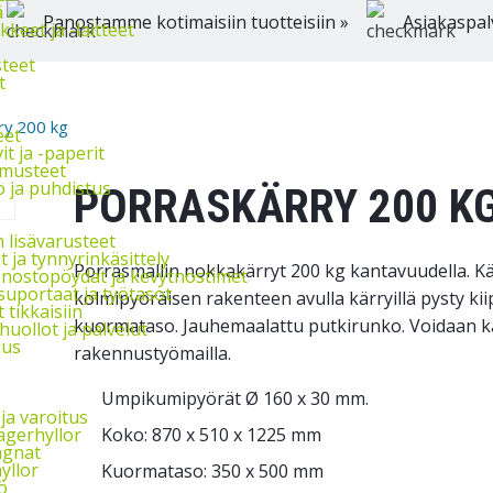
ä
Panostamme kotimaisiin tuotteisiin »
Asiakaspal
keet ja -laitteet
steet
t
ry 200 kg
eet
t ja -paperit
hmusteet
 ja puhdistus
PORRASKÄRRY 200 K
 lisävarusteet
 ja tynnyrinkäsittely
Porrasmallin nokkakärryt 200 kg kantavuudella. Kä
 nostopöydät ja kevytnostimet
suportaat ja työtasot
kolmipyöräisen rakenteen avulla kärryillä pysty kii
 tikkaisiin
kuormataso. Jauhemaalattu putkirunko. Voidaan kä
uollot ja palvelut
uus
rakennustyömailla.
Umpikumipyörät Ø 160 x 30 mm.
ja varoitus
Koko: 870 x 510 x 1225 mm
agerhyllor
agnat
yllor
Kuormataso: 350 x 500 mm
ö