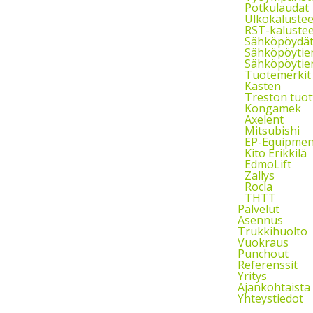
Potkulaudat
Ulkokalustee
RST-kalustee
Sähköpöydä
Sähköpöytie
Sähköpöytien
Tuotemerkit
Kasten
Treston tuot
Kongamek
Axelent
Mitsubishi
EP-Equipmen
Kito Erikkilä
EdmoLift
Zallys
Rocla
THTT
Palvelut
Asennus
Trukkihuolto
Vuokraus
Punchout
Referenssit
Yritys
Ajankohtaista
Yhteystiedot