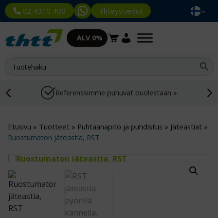
Yhteystiedot
02 4310 400
ALV 0%
Referenssimme puhuvat puolestaan »
Etusivu
»
Tuotteet
»
Puhtaanapito ja puhdistus
»
Jäteastiat
»
Ruostumaton jäteastia, RST