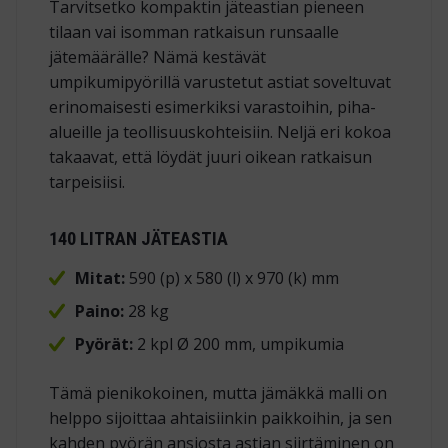
Tarvitsetko kompaktin jäteastian pieneen
tilaan vai isomman ratkaisun runsaalle
jätemäärälle? Nämä kestävät
umpikumipyörillä varustetut astiat soveltuvat
erinomaisesti esimerkiksi varastoihin, piha-
alueille ja teollisuuskohteisiin. Neljä eri kokoa
takaavat, että löydät juuri oikean ratkaisun
tarpeisiisi.
140 LITRAN JÄTEASTIA
Mitat:
590 (p) x 580 (l) x 970 (k) mm
Paino:
28 kg
Pyörät:
2 kpl Ø 200 mm, umpikumia
Tämä pienikokoinen, mutta jämäkkä malli on
helppo sijoittaa ahtaisiinkin paikkoihin, ja sen
kahden pyörän ansiosta astian siirtäminen on