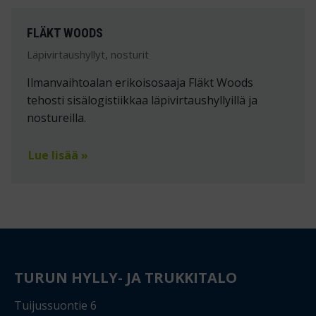
FLÄKT WOODS
Läpivirtaushyllyt, nosturit
Ilmanvaihtoalan erikoisosaaja Fläkt Woods
tehosti sisälogistiikkaa läpivirtaushyllyillä ja
nostureilla.
Lue lisää »
TURUN HYLLY- JA TRUKKITALO
Tuijussuontie 6