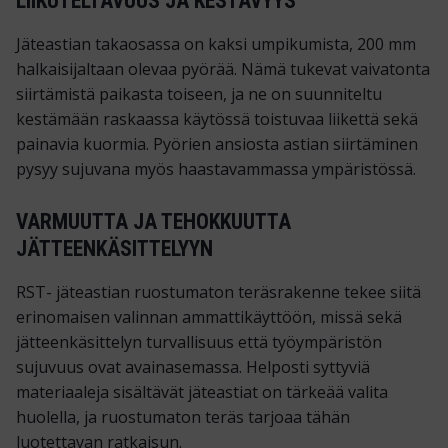
LIIKUTELTAVUUS JA KESTÄVYYS
Jäteastian takaosassa on kaksi umpikumista, 200 mm
halkaisijaltaan olevaa pyörää. Nämä tukevat vaivatonta
siirtämistä paikasta toiseen, ja ne on suunniteltu
kestämään raskaassa käytössä toistuvaa liikettä sekä
painavia kuormia. Pyörien ansiosta astian siirtäminen
pysyy sujuvana myös haastavammassa ympäristössä.
VARMUUTTA JA TEHOKKUUTTA
JÄTTEENKÄSITTELYYN
RST- jäteastian ruostumaton teräsrakenne tekee siitä
erinomaisen valinnan ammattikäyttöön, missä sekä
jätteenkäsittelyn turvallisuus että työympäristön
sujuvuus ovat avainasemassa. Helposti syttyviä
materiaaleja sisältävät jäteastiat on tärkeää valita
huolella, ja ruostumaton teräs tarjoaa tähän
luotettavan ratkaisun.