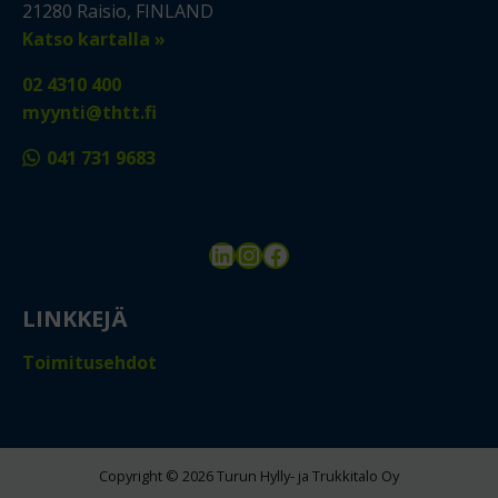
21280 Raisio, FINLAND
Katso kartalla »
02 4310 400
myynti@thtt.fi
041 731 9683
LinkedIn
Instagram
Facebook
LINKKEJÄ
Toimitusehdot
Copyright © 2026 Turun Hylly- ja Trukkitalo Oy