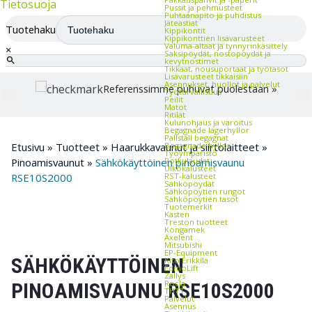
Tietosuoja
Pussit ja pehmusteet
Puhtaanapito ja puhdistus
Jäteastiat
Tuotehaku
Kippikontit
Kippikonttien lisävarusteet
Valuma-altaat ja tynnyrinkäsittely
×
Saksipöydät, nostopöydät ja
kevytnostimet
Tikkaat, nousuportaat ja työtasot
Lisävarusteet tikkaisiin
Asennukset, huollot ja palvelut
Referenssimme puhuvat puolestaan »
Työturvallisuus
Peilit
Matot
Ritilät
Kulunohjaus ja varoitus
Begagnade lagerhyllor
Pallställ begagnat
Begagnade hyllor
Etusivu
»
Tuotteet
»
Haarukkavaunut ja siirtolaitteet
»
Työympäristö
Potkulaudat
Pinoamisvaunut
»
Sähkökäyttöinen pinoamisvaunu
Ulkokalusteet
RST-kalusteet
RSE10S2000
Sähköpöydät
Sähköpöytien rungot
Sähköpöytien tasot
Tuotemerkit
Kasten
Treston tuotteet
Kongamek
Axelent
Mitsubishi
EP-Equipment
SÄHKÖKÄYTTÖINEN
Kito Erikkilä
EdmoLift
Zallys
Rocla
PINOAMISVAUNU RSE10S2000
THTT
Palvelut
Asennus