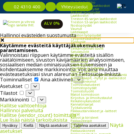
Varastolaatikko
Työpöydät ja laatikostot
Yhteystiedot
02 4310 400
Kevyet työpöydät
Raskaat työpöydät
Laatikostot
Treston 45-sarjan laatikostot
Treston 53-sarjan laatikostot
ALV 0%
Nostopöydät
Vaunut
Laitekaapit
Hallinnoi evästeiden suostumusta
Treston työpöydät
Työpistevalaisimet
Työtuolit
Käytämme evästeitä käyttäjäkokemuksen
Treston työtuolit
Selkänojalliset tuolit
parantamiseen.
Satulatuolit
Valinnoistasi riippuen käytämme evästeitä sisällön
Jakkarat
Valvomotuolit
räätälöimiseen, sivuston kävijämäärien analysoimiseen,
Muovilavat
sosiaalisen median ominaisuuksien tukemiseen ja
Lavakaulukset
Lavahäkki ja rullakko
kohdentaaksemme markkinointia. Voit aina muuttaa
Hyllyt ja väliritilät
evästeasetuksiasi sivun alareunan Tietosuoja-linkistä.
Kalusteiden ja tuotteiden merkintä
Toiminnalliset
Arkistokaapit, -hyllyt ja -laatikostot
Toiminnalliset
Aina aktiivinen
Toimistovaunut
Asetukset
Toimistokalusteet
Asetukset
Toimistopöydät
Tilastot
Toimistotuolit
Tilastot
Matot toimistoon
Markkinointi
Kirjoitus- ja ilmoitustaulut
Markkinointi
Reikälevykalusteet
Kannatinsarjat
Hallitse vaihtoehtoja
Työkaluseinä
Hallinnoi palveluita
Pakkaustarvikkeet ja -laitteet
Vaa'at
Hallitse {vendor_count} toimittajia
Kalvot ja kiristeet
Lue lisää näistä tarkoituksista
Pakkausteipit
Vanteet
Näytä
Hyväksy
Kiellä
Näytä asetukset
Tallenna asetukset
Tarrat
asetukset
Pakkauskoneet
Pakkauspahvit ja -paperit