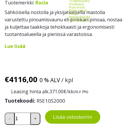
Trukkihuolto
Tuotemerkki:
Rocla
Vuokraus
Punchout
Referenssit
Sähköisella nostolla ja yksijatkeisella mastolla
Yritys
Ajankohtaista
varustettu pinoamisvaunu eli pinkkari pinoaa, nostaa
Yhteystiedot
ja kuljettaa taakkoja tehokkaasti ja ergonomisesti
tuotantoalueella ja pienissä varastoissa.
Lue lisää
€
4116,00
0 % ALV
/ kpl
Leasing hinta alk.
371.00
€/kk
(ALV 0%)
Tuotekoodi:
RSE10S2000
Sähkökäyttöinen pinoamisvaunu RSE10S2000 määrä
Lisää ostoskoriin
-
+