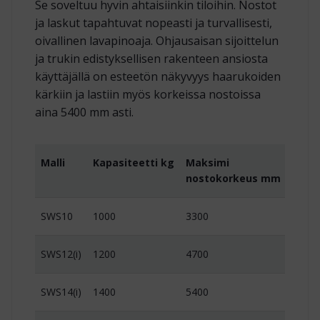
Se soveltuu hyvin ahtaisiinkin tiloihin. Nostot
ja laskut tapahtuvat nopeasti ja turvallisesti,
oivallinen lavapinoaja. Ohjausaisan sijoittelun
ja trukin edistyksellisen rakenteen ansiosta
käyttäjällä on esteetön näkyvyys haarukoiden
kärkiin ja lastiin myös korkeissa nostoissa
aina 5400 mm asti.
Malli
Kapasiteetti kg
Maksimi
Jänni
nostokorkeus mm
kapas
SWS10
1000
3300
24 / 
SWS12(i)
1200
4700
24 / 
SWS14(i)
1400
5400
24 / 