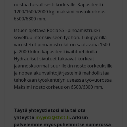
nostaa turvallisesti korkealle. Kapasiteetti
1200/1600/2000 kg, maksimi nostokorkeus
6500/6300 mm.
Istuen ajettava Rocla SSI-pinoamistrukki
soveltuu intensiiviseen työhön. Tukipyörillä
varustetut pinoamistrukit on saatavana 1500
ja 2000 kilon kapasiteettivaihtoehdoilla.
Hydrauliset sivutuet takaavat korkeat
jäännöskuormat suurillekin nostokorkeuksille
ja nopea akunvaihtojärjestelmä mahdollistaa
tehokkaan työskentelyn useassa työvuorossa.
Maksimi nostokorkeus on 6500/6300 mm.
Täytä yhteystietosi alla tai ota
yhteyttä
myynti@thtt.fi
. Arkisin
palvelemme myös puhelimitse numerossa