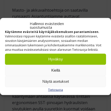
Masto- ja akkuvaihtoehtoja on saatavilla
runsaasti. Asiantuntijamme auttavat
mielellään sopivan yhdistelmän valinnassa.
Hallinnoi evästeiden
suostumusta
Käytämme evästeitä käyttäjäkokemuksen parantamiseen.
Valinnoistasi riippuen käytämme evästeitä sisällön räätälöimiseen,
sivuston kävijämäärien analysoimiseen, sosiaalisen median
Roclan valikoimista pinoamiseen löytyvät sekä
ominaisuuksien tukemiseen ja kohdentaaksemme markkinointia. Voit
käyden, seisten että istualtaan ajettavat
aina muuttaa evästeasetuksiasi sivun alareunan Tietosuoja-linkistä.
pinoamistrukit. Kaikki mallit tarjoavat
Hyväksy
luotettavuutta ja mukavuutta pinoamiseen.
Kiellä
Rocla SSTac on seisten ajettava
pinoamistrukki, jonka ominaisuuksia ovat
Näytä asetukset
kompaktit ulkomitat ja korkeat
jäännöskuormat. SST-tukipyörätrukki mahtuu
Tietosuoja
kääntymään ahtaassa käytävässä. Erittäin
ergonomisen SST-pinoajan hydraulisten
sivutukien avulla suuretkin kuormat voidaan