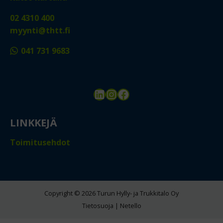
02 4310 400
myynti@thtt.fi
041 731 9683
LinkedIn
Instagram
Facebook
LINKKEJÄ
Toimitusehdot
Copyright © 2026 Turun Hylly- ja Trukkitalo Oy
Tietosuoja
|
Netello