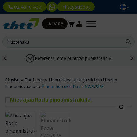
Yhteystiedot
02 4310 400
ALV 0%
Referenssimme puhuvat puolestaan »
Etusivu
»
Tuotteet
»
Haarukkavaunut ja siirtolaitteet
»
Pinoamisvaunut
»
Pinoamistrukki Rocla SWS/SPE