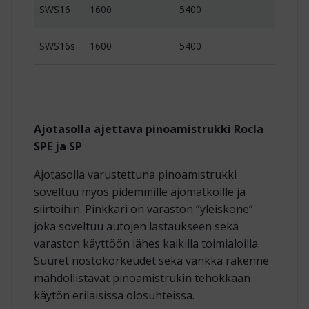
SWS16
1600
5400
24 / 
SWS16s
1600
5400
24 / 
Ajotasolla ajettava pinoamistrukki Rocla
SPE ja SP
Ajotasolla varustettuna pinoamistrukki
soveltuu myös pidemmille ajomatkoille ja
siirtoihin. Pinkkari on varaston ”yleiskone”
joka soveltuu autojen lastaukseen sekä
varaston käyttöön lähes kaikilla toimialoilla.
Suuret nostokorkeudet sekä vankka rakenne
mahdollistavat pinoamistrukin tehokkaan
käytön erilaisissa olosuhteissa.