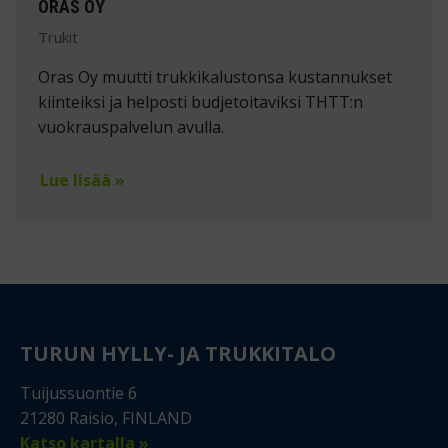
ORAS OY
Trukit
Oras Oy muutti trukkikalustonsa kustannukset
kiinteiksi ja helposti budjetoitaviksi THTT:n
vuokrauspalvelun avulla.
Lue lisää »
TURUN HYLLY- JA TRUKKITALO
Tuijussuontie 6
21280 Raisio, FINLAND
Katso kartalla »