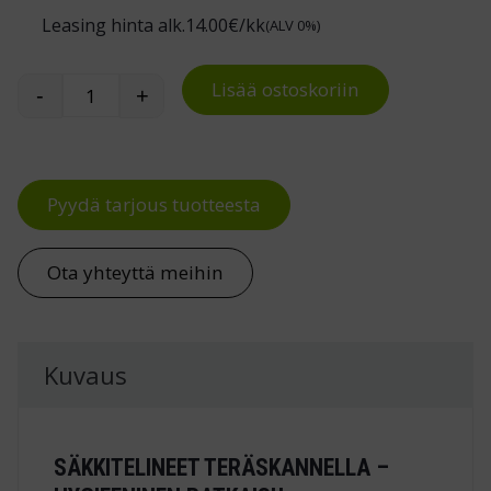
Leasing hinta alk.
14.00
€/kk
(ALV 0%)
Lisää ostoskoriin
-
+
Säkkitelineet teräskannella määrä
Pyydä tarjous tuotteesta
Ota yhteyttä meihin
Kuvaus
SÄKKITELINEET TERÄSKANNELLA –