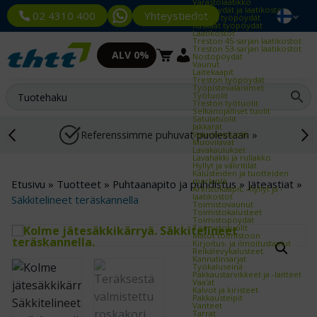
Varastolaatikko
Työpöydät ja laatikostot
Yhteystiedot
02 4310 400
Kevyet työpöydät
Raskaat työpöydät
Laatikostot
Treston 45-sarjan laatikostot
Treston 53-sarjan laatikostot
ALV 0%
Nostopöydät
Vaunut
Laitekaapit
Treston työpöydät
Työpistevalaisimet
Työtuolit
Treston työtuolit
Selkänojalliset tuolit
Satulatuolit
Jakkarat
Referenssimme puhuvat puolestaan »
Valvomotuolit
Muovilavat
Lavakaulukset
Lavahäkki ja rullakko
Hyllyt ja väliritilät
Kalusteiden ja tuotteiden
merkintä
Etusivu
»
Tuotteet
»
Puhtaanapito ja puhdistus
»
Jäteastiat
»
Arkistokaapit, -hyllyt ja -
laatikostot
Säkkitelineet teräskannella
Toimistovaunut
Toimistokalusteet
Toimistopöydät
Toimistotuolit
Matot toimistoon
Kirjoitus- ja ilmoitustaulut
Reikälevykalusteet
Kannatinsarjat
Työkaluseinä
Pakkaustarvikkeet ja -laitteet
Vaa'at
Kalvot ja kiristeet
Pakkausteipit
Vanteet
Tarrat