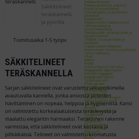
Pakkauskoneet
Pakkauspahvit ja -paperit
Pussit ja pehmusteet
Puhtaanapito ja puhdistus
Jäteastiat
Kippikontit
Kippikonttien lisävarusteet
Valuma-altaat ja
tynnyrinkäsittely
Saksipöydät, nostopöydät ja
kevytnostimet
Toimitusaika 1-5 työpv.
Tikkaat, nousuportaat ja
työtasot
Lisävarusteet tikkaisiin
Asennukset, huollot ja palvelut
Työturvallisuus
Peilit
SÄKKITELINEET
Matot
Ritilät
Kulunohjaus ja varoitus
Begagnade lagerhyllor
TERÄSKANNELLA
Pallställ begagnat
Begagnade hyllor
Työympäristö
Potkulaudat
Sarjan säkkitelineet ovat varustettu jalkapolkimella
Ulkokalusteet
RST-kalusteet
Sähköpöydät
avautuvalla kannella, jonka ansiosta jätteiden
Sähköpöytien rungot
Sähköpöytien tasot
hävittäminen on nopeaa, helppoa ja hygieenistä. Kansi
Tuotemerkit
Kasten
on valmistettu korkealaatuisesta teräslevystä ja
Treston tuotteet
Kongamek
Axelent
maalattu elegantin harmaaksi. Teräksinen rakenne
Mitsubishi
EP-Equipment
varmistaa, että säkkitelineet ovat kestäviä ja
Kito Erikkilä
EdmoLift
pitkäikäisiä. Telineet on valmistettu kromatusta
Zallys
Rocla