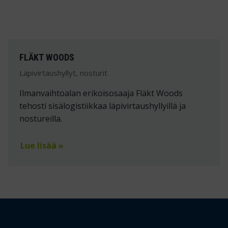
FLÄKT WOODS
Läpivirtaushyllyt, nosturit
Ilmanvaihtoalan erikoisosaaja Fläkt Woods
tehosti sisälogistiikkaa läpivirtaushyllyillä ja
nostureilla.
Lue lisää »