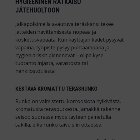
HYGIEENINEN RATKAISU
JÄTEHUOLTOON
Jalkapolkimella avautuva teräskansi tekee
jätteiden hävittämisestä nopeaa ja
kosketusvapaata. Kun käyttäjän kädet pysyvät
vapaina, työpiste pysyy puhtaampana ja
hygieniariskit pienenevät – olipa kyse
tuotantolinjasta, varastosta tai
henkilöstötilasta.
KESTÄVÄ KROMATTU TERÄSRUNKO
Runko on valmistettu korroosiota hylkivästä,
kromatusta teräsputkesta. Jämäkkä rakenne
seisoo suorassa myös täyteen painetulla
säkillä, eikä runko taivu siirrettäessä.