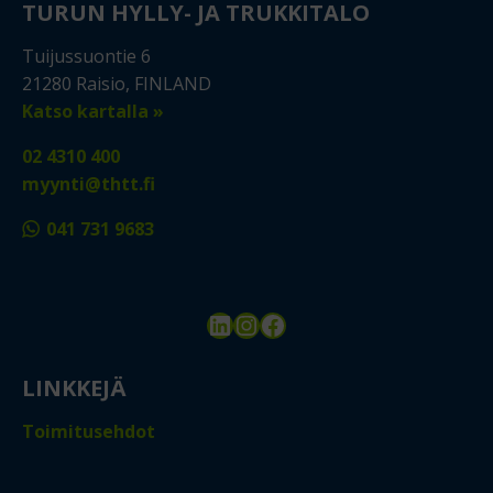
TURUN HYLLY- JA TRUKKITALO
Tuijussuontie 6
21280 Raisio, FINLAND
Katso kartalla »
02 4310 400
myynti@thtt.fi
041 731 9683
LinkedIn
Instagram
Facebook
LINKKEJÄ
Toimitusehdot