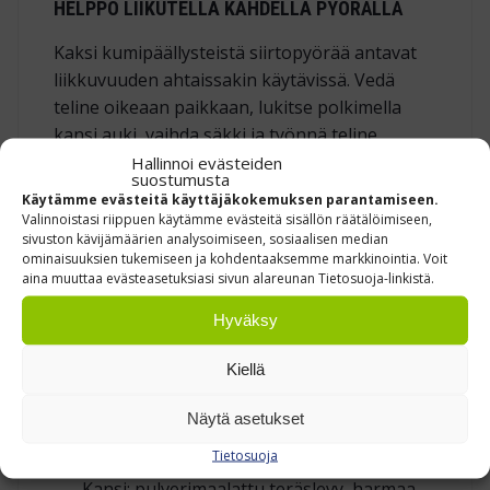
HELPPO LIIKUTELLA KAHDELLA PYÖRÄLLÄ
Kaksi kumipäällysteistä siirtopyörää antavat
liikkuvuuden ahtaissakin käytävissä. Vedä
teline oikeaan paikkaan, lukitse polkimella
kansi auki, vaihda säkki ja työnnä teline
takaisin – ilman turhaa nostoa tai askelia.
Hallinnoi evästeiden
suostumusta
Käytämme evästeitä käyttäjäkokemuksen parantamiseen.
Valinnoistasi riippuen käytämme evästeitä sisällön räätälöimiseen,
KOLME KOKOLUOKKAA ERI JÄTEMÄÄRIIN
sivuston kävijämäärien analysoimiseen, sosiaalisen median
ominaisuuksien tukemiseen ja kohdentaaksemme markkinointia. Voit
30 l: 320 × 300 × 700 mm
aina muuttaa evästeasetuksiasi sivun alareunan Tietosuoja-linkistä.
75 l: 340 × 320 × 870 mm
Hyväksy
100 / 150 l: 450 × 420 × 980 mm
Kiellä
TEKNISET MITAT YHDELLÄ SILMÄYKSELLÄ
Näytä asetukset
Runko: kromattu teräsputki, hitsattu
Tietosuoja
Kansi: pulverimaalattu teräslevy, harmaa