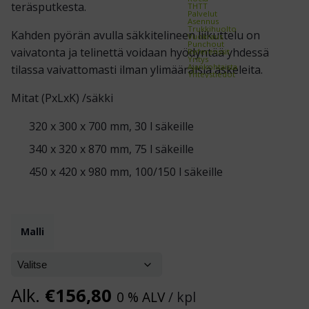
teräsputkesta.
THTT
Palvelut
Asennus
Trukkihuolto
Kahden pyörän avulla säkkitelineen liikuttelu on
Vuokraus
Punchout
vaivatonta ja telinettä voidaan hyödyntää yhdessä
Referenssit
Yritys
Ajankohtaista
tilassa vaivattomasti ilman ylimääräisiä askeleita.
Yhteystiedot
Mitat (PxLxK) /säkki
320 x 300 x 700 mm, 30 l säkeille
340 x 320 x 870 mm, 75 l säkeille
450 x 420 x 980 mm, 100/150 l säkeille
Malli
Alk.
€
156,80
0 % ALV
/ kpl