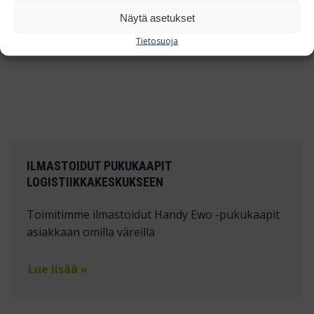
Näytä asetukset
Tietosuoja
ILMASTOIDUT PUKUKAAPIT
LOGISTIIKKAKESKUKSEEN
Toimitimme ilmastoidut Handy Ewo -pukukaapit
asiakkaan omilla väreillä
Lue lisää »