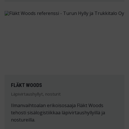
FLÄKT WOODS
Läpivirtaushyllyt, nosturit
Ilmanvaihtoalan erikoisosaaja Fläkt Woods
tehosti sisälogistiikkaa läpivirtaushyllyillä ja
nostureilla.