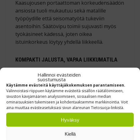
Kaasujousen portaattoman korkeudensäädön
ansiosta tuoli mukautuu sekä matalille
työpöydille että seisomatyötä tukeviin
asentoihin. Säätövipu toimii sujuvasti myös
työkäsineet kädessä, joten oikea
istuinkorkeus löytyy yhdellä liikkeellä.
KOMPAKTI JALUSTA, VAPAA LIIKKUMATILA
Viisisakarainen ristikko on mitoitettu ahtaille
Hallinnoi evästeiden
suostumusta
käytäville ja pakkauspöytien alle. Näin työtuoli
Käytämme evästeitä käyttäjäkokemuksen parantamiseen.
ei vie turhaa lattiatilaa, ja käyttäjä voi liikkua
Valinnoistasi riippuen käytämme evästeitä sisällön räätälöimiseen,
vapaasti työpisteen ympärillä.
sivuston kävijämäärien analysoimiseen, sosiaalisen median
ominaisuuksien tukemiseen ja kohdentaaksemme markkinointia. Voit
aina muuttaa evästeasetuksiasi sivun alareunan Tietosuoja-linkistä.
Hyväksy
TUTUSTU REFERENSSEIHIMME »
Kiellä