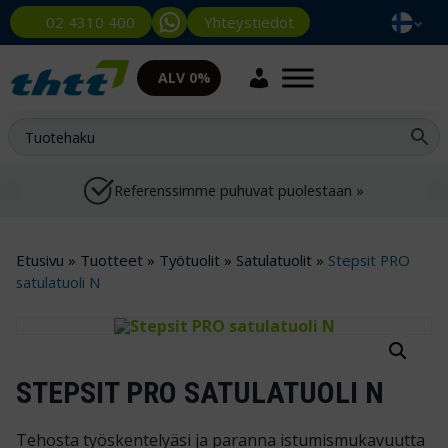
Yhteystiedot
02 4310 400
ALV 0%
Referenssimme puhuvat puolestaan »
Etusivu
»
Tuotteet
»
Työtuolit
»
Satulatuolit
»
Stepsit PRO
satulatuoli N
STEPSIT PRO SATULATUOLI N
Tehosta työskentelyäsi ja paranna istumismukavuutta