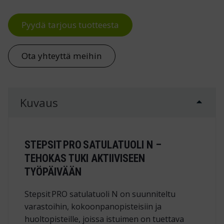
Pyydä tarjous tuotteesta
Ota yhteyttä meihin
Kuvaus
STEPSIT PRO SATULATUOLI N –
TEHOKAS TUKI AKTIIVISEEN
TYÖPÄIVÄÄN
Stepsit PRO satulatuoli N on suunniteltu
varastoihin, kokoonpanopisteisiin ja
huoltopisteille, joissa istuimen on tuettava