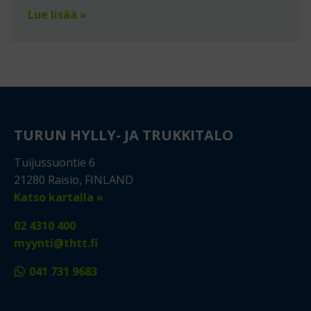
Lue lisää »
TURUN HYLLY- JA TRUKKITALO
Tuijussuontie 6
21280 Raisio, FINLAND
Katso kartalla »
02 4310 400
myynti@thtt.fi
041 731 9683