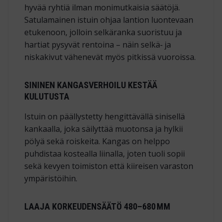
hyvää ryhtiä ilman monimutkaisia säätöjä.
Satulamainen istuin ohjaa lantion luontevaan
etukenoon, jolloin selkäranka suoristuu ja
hartiat pysyvät rentoina – näin selkä‑ ja
niskakivut vähenevät myös pitkissä vuoroissa.
SININEN KANGASVERHOILU KESTÄÄ
KULUTUSTA
Istuin on päällystetty hengittävällä
sinisellä
kankaalla
, joka säilyttää muotonsa ja hylkii
pölyä sekä roiskeita. Kangas on helppo
puhdistaa kostealla liinalla, joten tuoli sopii
sekä kevyen toimiston että kiireisen varaston
ympäristöihin.
LAAJA KORKEUDENSÄÄTÖ 480–680 MM