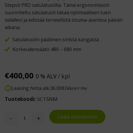
Stepsit PRO satulatuolilla. Tämä ergonomisesti
suunniteltu satulatuoli takaa optimaalisen tuen
selällesi ja edistää terveellistä istuma-asentoa päivän
aikana.
Satulatuolin päällinen sinistä kangasta
Korkeudensäätö 480 – 680 mm
€
400,00
0 % ALV
/ kpl
Leasing hinta alk.
36.00
€/kk
(ALV 0%)
Tuotekoodi:
SC15NM
Lisää ostoskoriin
-
+
Stepsit PRO satulatuoli N määrä