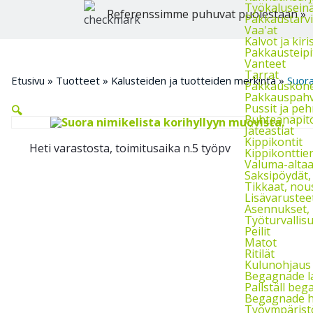
Työkalusein
Referenssimme puhuvat puolestaan »
Pakkaustarvik
Vaa'at
Kalvot ja kiri
Pakkausteipi
Vanteet
Tarrat
Etusivu
»
Tuotteet
»
Kalusteiden ja tuotteiden merkintä
»
Suora
Pakkauskon
Pakkauspahvi
Pussit ja pe
🔍
Puhtaanapito
Jäteastiat
Kippikontit
Heti varastosta, toimitusaika n.5 työpv
Kippikonttien
Valuma-altaat
Saksipöydät,
Tikkaat, nou
Lisävarusteet
Asennukset, h
Työturvallis
Peilit
Matot
Ritilät
Kulunohjaus 
Begagnade l
Pallställ beg
Begagnade h
Työympärist