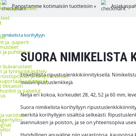
ä
Panostamme kotimaisiin tuotteisiin »
Asiakaspal
keet ja -laitteet
steet
t
 nimikelista korihyllyyn
eet
t ja -paperit
hmusteet
 ja puhdistus
SUORA NIMIKELISTA 
 lisävarusteet
 ja tynnyrinkäsittely
Etikettilista ripustuslenkkikiinnityksellä. Nimikelis
 nostopöydät ja kevytnostimet
suportaat ja työtasot
muoviripustuslenkkejä.
 tikkaisiin
uollot ja palvelut
Neljä eri kokoa, korkeudet 28, 42, 52 ja 60 mm, le
uus
Suora nimikelista korihyllyyn ripustuslenkkikiinnit
merkitä korihyllyjen sisältöä selkeästi. Ripustusle
ja varoitus
agerhyllor
asennuksen ja poiston, ja se on yhteensopiva useid
agnat
yllor
ö
Hyödyllinen apuväline niin varastoissa, kaupoissa ku