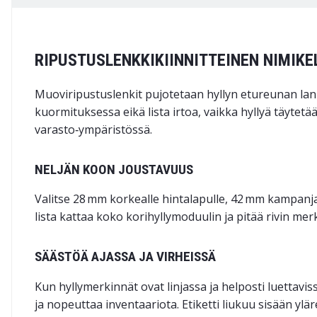
RIPUSTUSLENKKIKIINNITTEINEN NIMIK
Muoviripustuslenkit pujotetaan hyllyn etureunan lank
kuormituksessa eikä lista irtoa, vaikka hyllyä täytetää
varasto‑ympäristössä.
NELJÄN KOON JOUSTAVUUS
Valitse 28 mm korkealle hintalapulle, 42 mm kampanjav
lista kattaa koko korihyllymoduulin ja pitää rivin mer
SÄÄSTÖÄ AJASSA JA VIRHEISSÄ
Kun hyllymerkinnät ovat linjassa ja helposti luettavis
ja nopeuttaa inventaariota. Etiketti liukuu sisään yl