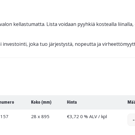
‑valon kellastumatta. Lista voidaan pyyhkiä kostealla liinalla
investointi, joka tuo järjestystä, nopeutta ja virheettömyyttä 
numero
Koko (mm)
Hinta
Mä
-157
28 x 895
€
3,72
0 % ALV
/ kpl
-