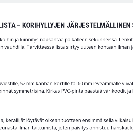
ELISTA – KORIHYLLYJEN JÄRJESTELMÄLLINE
oihin ja kiinnitys napsahtaa paikalleen sekunneissa. Lenkit
n vauhdilla. Tarvittaessa lista siirtyy uuteen kohtaan ilman j
iestille, 52 mm kanban‑kortille tai 60 mm leveämmälle viivako
kinnät symmetrisinä. Kirkas PVC‑pinta päästää värikoodit ja l
sa, keräilijät löytävät oikean tuotteen ensimmäisellä vilkais
äreunasta ilman taittumista, joten päivitys onnistuu hanskat 