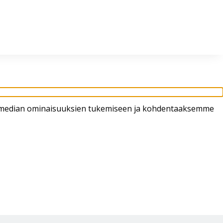
in klo 8-16
02 4310 400
myynti@thtt.fi
sen median ominaisuuksien tukemiseen ja kohdentaaksemme