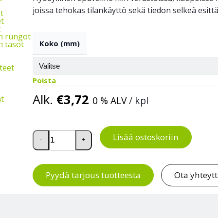
joissa tehokas tilankäyttö sekä tiedon selkeä esitt
t
t
t
n rungot
Koko (mm)
 tasot
teet
Poista
Alk.
€
3,72
t
0 % ALV
/ kpl
Suora nimikelista korihyllyyn määrä
Lisää ostoskoriin
-
+
Pyydä tarjous tuotteesta
Ota yhteyt