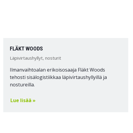
FLÄKT WOODS
Läpivirtaushyllyt, nosturit
Ilmanvaihtoalan erikoisosaaja Fläkt Woods
tehosti sisälogistiikkaa läpivirtaushyllyillä ja
nostureilla.
Lue lisää »