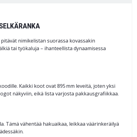
N SELKÄRANKA
 pitävät nimikelistan suorassa kovassakin
älkiä tai työkaluja – ihanteellista dynaamisessa
odille. Kaikki koot ovat 895 mm leveitä, joten yksi
ogot näkyviin, eikä lista varjosta pakkausgrafiikkaa.
ulla. Tämä vähentää hakuaikaa, leikkaa väärinkeräilyä
kädessäkin.