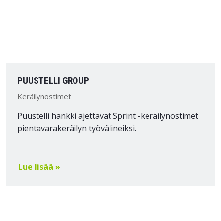
PUUSTELLI GROUP
Keräilynostimet
Puustelli hankki ajettavat Sprint -keräilynostimet
pientavarakeräilyn työvälineiksi.
Lue lisää »