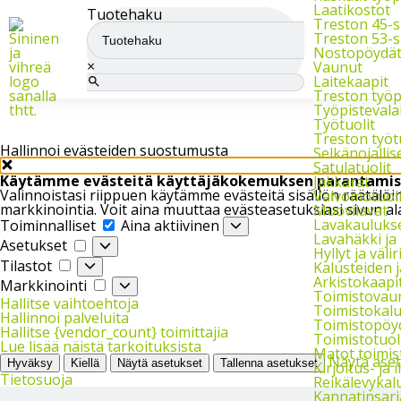
Meiltä saat varasto-, teollisuus- ja arkistokalusteet sekä trukit
Laatikostot
Tuotehaku
Treston 45-s
Treston 53-s
Nostopöydä
×
Vaunut
Laitekaapit
Treston työ
Työpistevala
Työtuolit
Treston työt
Hallinnoi evästeiden suostumusta
Selkänojallise
Satulatuolit
Käytämme evästeitä käyttäjäkokemuksen parantamis
Jakkarat
Valinnoistasi riippuen käytämme evästeitä sisällön räätäl
Valvomotuoli
markkinointia. Voit aina muuttaa evästeasetuksiasi sivun al
Muovilavat
Toiminnalliset
Lavakauluks
Toiminnalliset
Aina aktiivinen
Lavahäkki ja
Asetukset
Asetukset
Hyllyt ja väliri
Tilastot
Tilastot
Kalusteiden 
Arkistokaapit,
Markkinointi
Markkinointi
Toimistovau
Hallitse vaihtoehtoja
Toimistokalu
Hallinnoi palveluita
Toimistopöy
Hallitse {vendor_count} toimittajia
Toimistotuol
Lue lisää näistä tarkoituksista
Matot toimi
Näytä ase
Hyväksy
Kiellä
Näytä asetukset
Tallenna asetukset
Kirjoitus- ja 
Tietosuoja
Reikälevykal
Kannatinsarj