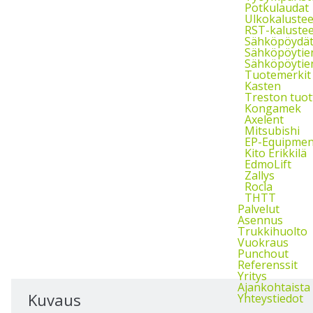
Potkulaudat
Ulkokalustee
RST-kalustee
Sähköpöydä
Sähköpöytie
Sähköpöytien
Tuotemerkit
Kasten
Treston tuot
Kongamek
Axelent
Mitsubishi
EP-Equipmen
Kito Erikkilä
EdmoLift
Zallys
Rocla
THTT
Palvelut
Asennus
Trukkihuolto
Vuokraus
Punchout
Referenssit
Yritys
Ajankohtaista
Kuvaus
Yhteystiedot