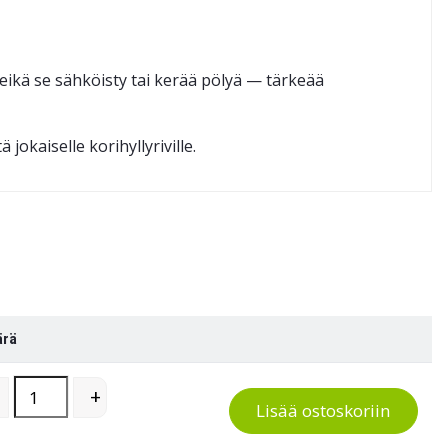
, eikä se sähköisty tai kerää pölyä — tärkeää
jokaiselle korihyllyriville.
ärä
Suora nimikelista korihyllyyn quantity
+
Lisää ostoskoriin