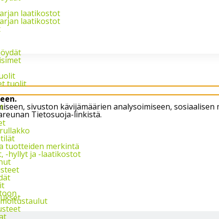
Palvelemme arkis
arjan laatikostot
arjan laatikostot
t
pöydät
isimet
uolit
t tuolit
een.
öimiseen, sivuston kävijämäärien analysoimiseen, sosiaali
t
areunan Tietosuoja-linkistä.
et
 rullakko
tilät
ja tuotteiden merkintä
 -hyllyt ja -laatikostot
nut
steet
dät
it
stoon
tukset
ilmoitustaulut
usteet
at