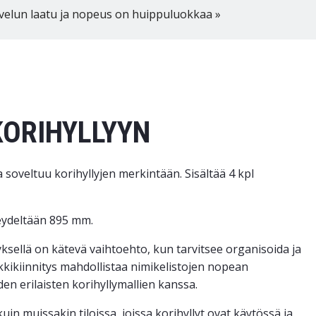
velun laatu ja nopeus on huippuluokkaa »
KORIHYLLYYN
ta soveltuu korihyllyjen merkintään. Sisältää 4 kpl
veydeltään 895 mm.
yksellä on kätevä vaihtoehto, kun tarvitsee organisoida ja
nkkikiinnitys mahdollistaa nimikelistojen nopean
en erilaisten korihyllymallien kanssa.
in muissakin tiloissa, joissa korihyllyt ovat käytössä ja