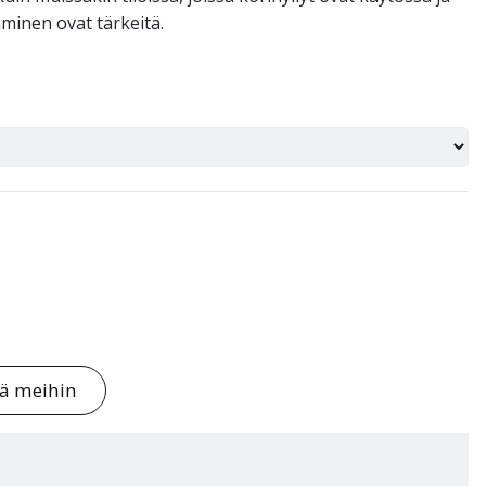
äminen ovat tärkeitä.
tä meihin