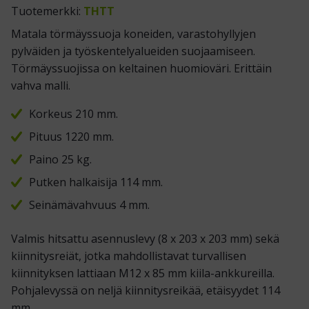
Tuotemerkki:
THTT
Matala törmäyssuoja koneiden, varastohyllyjen
pylväiden ja työskentelyalueiden suojaamiseen.
Törmäyssuojissa on keltainen huomioväri. Erittäin
vahva malli.
Korkeus 210 mm.
Pituus 1220 mm.
Paino 25 kg.
Putken halkaisija 114 mm.
Seinämävahvuus 4 mm.
Valmis hitsattu asennuslevy (8 x 203 x 203 mm) sekä
kiinnitysreiät, jotka mahdollistavat turvallisen
kiinnityksen lattiaan M12 x 85 mm kiila-ankkureilla.
Pohjalevyssä on neljä kiinnitysreikää, etäisyydet 114
mm.