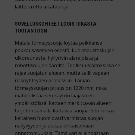
laitteita että aikatauluja.
SOVELLUSKOHTEET LOGISTIIKASTA
TUOTANTOON
Matala törmäyssuoja löytää paikkansa
pakkausasemien edestä, kuormaustaskujen
ulkoreunasta, hyllyrivin alarajoista ja
robottisolujen ääreltä. Teollisuuslaitoksissa se
rajaa suojatun alueen, mutta sallii vapaan
näköyhteyden prosessiin. Tämän
törmäyssuojan pituus on 1220 mm, mikä
mahdollistaa sen käytön laajasti eri
ympäristöissä, kattaen merkittävän alueen
tarjoten samalla kattavaa suojaa. Sen kirkas
keltainen huomioväri varmistaa suojan
näkyvyyden ja auttaa ehkäisemään
onnettomuuksia. Tämä väri ei ainoastaan