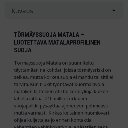
Kuvaus
TÖRMÄYSSUOJA MATALA –
LUOTETTAVA MATALAPROFIILINEN
SUOJA
Törmäyssuoja Matala on suunniteltu
täyttämään ne kohdat, joissa törmäysriski on
selkeä, mutta korkea suoja ei mahdu tai sitä ei
tarvita. Kun trukit työntävät kuormalavoja
matalien laitteiden ohi tai keräilylinja kulkee
lähellä lattiaa, 210 millin korkuinen
suojapalkki pysäyttää ajoneuvon pehmeästi
mutta varmasti. Kirkas keltainen huomioväri
ohjaa kuljettajaa jo ennen kontaktia,
vähentäen vahinkokatkoja ja säästäen sekä