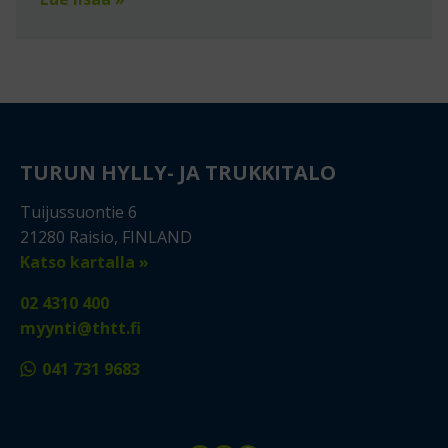
TURUN HYLLY- JA TRUKKITALO
Tuijussuontie 6
21280 Raisio, FINLAND
Katso kartalla »
02 4310 400
myynti@thtt.fi
041 731 9683