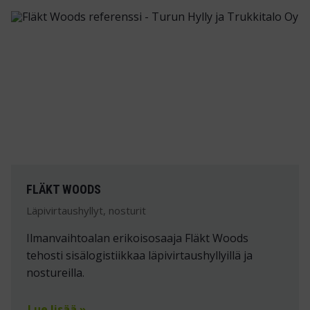
FLÄKT WOODS
Läpivirtaushyllyt, nosturit
Ilmanvaihtoalan erikoisosaaja Fläkt Woods
tehosti sisälogistiikkaa läpivirtaushyllyillä ja
nostureilla.
Lue lisää »