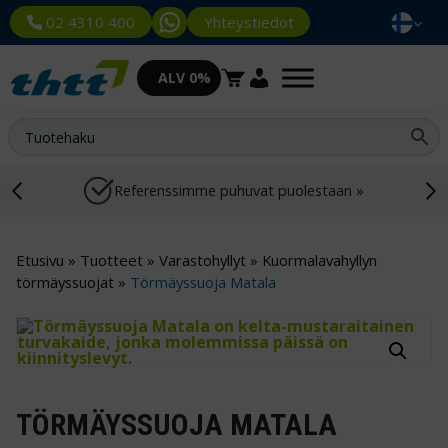
Yhteystiedot
02 4310 400
ALV 0%
Referenssimme puhuvat puolestaan »
Etusivu
»
Tuotteet
»
Varastohyllyt
»
Kuormalavahyllyn
törmäyssuojat
»
Törmäyssuoja Matala
TÖRMÄYSSUOJA MATALA