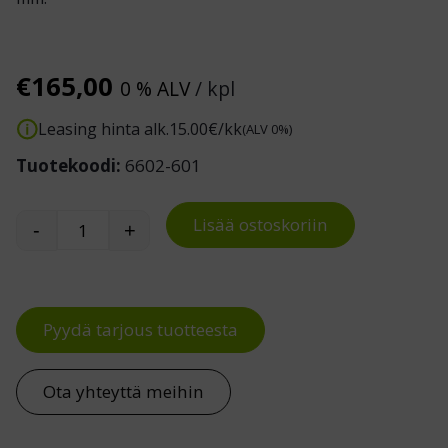
€
165,00
0 % ALV
/ kpl
Leasing hinta alk.
15.00
€/kk
(ALV 0%)
Tuotekoodi:
6602-601
Lisää ostoskoriin
-
+
Törmäyssuoja Matala määrä
Pyydä tarjous tuotteesta
Ota yhteyttä meihin