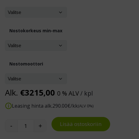
Nostokorkeus min-max
Nostomoottori
Alk.
€
3215,00
0 % ALV
/ kpl
Leasing hinta alk.
290.00
€/kk
(ALV 0%)
Lisää ostoskoriin
-
+
U-malliset, matalan rakennekorkeuden nostopö