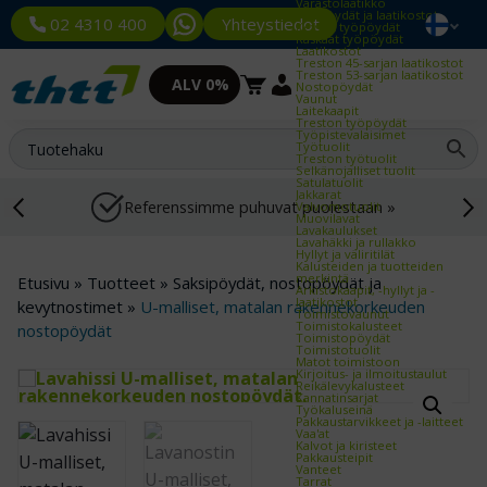
Varastolaatikko
Työpöydät ja laatikostot
Yhteystiedot
02 4310 400
Kevyet työpöydät
Raskaat työpöydät
Laatikostot
Treston 45-sarjan laatikostot
Treston 53-sarjan laatikostot
ALV 0%
Nostopöydät
Vaunut
Laitekaapit
Treston työpöydät
Työpistevalaisimet
Työtuolit
Treston työtuolit
Selkänojalliset tuolit
Satulatuolit
Jakkarat
Referenssimme puhuvat puolestaan »
Valvomotuolit
Muovilavat
Lavakaulukset
Lavahäkki ja rullakko
Hyllyt ja väliritilät
Kalusteiden ja tuotteiden
merkintä
Etusivu
»
Tuotteet
»
Saksipöydät, nostopöydät ja
Arkistokaapit, -hyllyt ja -
laatikostot
kevytnostimet
»
U-malliset, matalan rakennekorkeuden
Toimistovaunut
Toimistokalusteet
nostopöydät
Toimistopöydät
Toimistotuolit
Matot toimistoon
Kirjoitus- ja ilmoitustaulut
Reikälevykalusteet
Kannatinsarjat
Työkaluseinä
Pakkaustarvikkeet ja -laitteet
Vaa'at
Kalvot ja kiristeet
Pakkausteipit
Vanteet
Tarrat