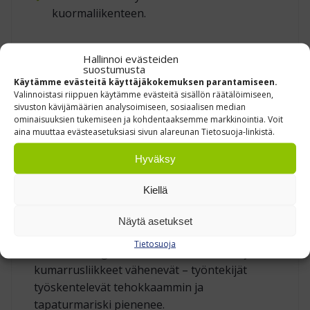
kuormaliikenteen.
TEKNISET PÄÄKOHDAT
Hallinnoi evästeiden
suostumusta
Käytämme evästeitä käyttäjäkokemuksen parantamiseen.
Kaikki U‑malliset pöydät toimivat 3‑vaihe, 380 V
Valinnoistasi riippuen käytämme evästeitä sisällön räätälöimiseen,
/ 16 A sähköllä. Ohjaus on matalajännitteinen
sivuston kävijämäärien analysoimiseen, sosiaalisen median
(< 24 V) ja ylikuormitussuojattu.
ominaisuuksien tukemiseen ja kohdentaaksemme markkinointia. Voit
aina muuttaa evästeasetuksiasi sivun alareunan Tietosuoja-linkistä.
Hydrauliyksikkö on helppo huoltaa, ja
mekaaninen huoltotuki lukitsee pöydän
Hyväksy
turvallisesti huoltotoimenpiteiden ajaksi.
Kiellä
Pöytä nopeuttaa lavojen purkua ja täyttöä
kokoonpanolinjoilla, pakkaus‑ ja
Näytä asetukset
lähettämöissä sekä huoltamoilla. Kun lava
Tietosuoja
nostetaan ergonomiselle tasolle, nosto‑ ja
kumarrusliikkeet vähenevät – työntekijät
työskentelevät tehokkaammin ja
tapaturmariski pienenee.