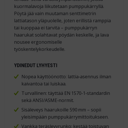
kuormalavoja liikutetaan pumppukärryllä.
Pöytä jää vain muutaman senttimetrin
lattiatason yläpuolelle, joten erillistä ramppia
tai kuoppaa ei tarvita – pumppukärryn
haarukat solahtavat pöydän keskelle, ja lava
nousee ergonomiselle
työskentelykorkeudelle.
YDINEDUT LYHYESTI
Nopea käyttöönotto: lattia‑asennus ilman
kaivantoa tai luiskaa.
Turvallinen: täyttää EN 1570‑1‑standardin
sekä ANSI/ASME‑normit.
Sisäleveys haarukoille 590 mm – sopii
yleisimpään pumppukärrymittoitukseen.
Vankka teräslevyrunko: kestää toistuvan