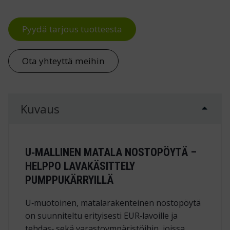
Pyydä tarjous tuotteesta
Ota yhteyttä meihin
Kuvaus
U‑MALLINEN MATALA NOSTOPÖYTÄ –
HELPPO LAVAKÄSITTELY
PUMPPUKÄRRYILLÄ
U‑muotoinen, matalarakenteinen nostopöytä
on suunniteltu erityisesti EUR‑lavoille ja
tehdas‑ sekä varastoympäristöihin, joissa