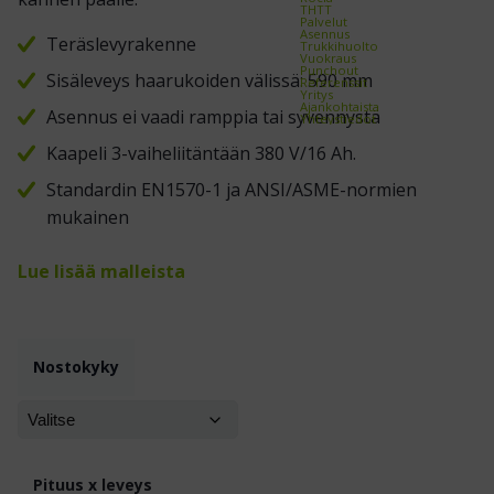
THTT
Palvelut
Asennus
Teräslevyrakenne
Trukkihuolto
Vuokraus
Punchout
Sisäleveys haarukoiden välissä: 590 mm
Referenssit
Yritys
Ajankohtaista
Asennus ei vaadi ramppia tai syvennystä
Yhteystiedot
Kaapeli 3-vaiheliitäntään 380 V/16 Ah.
Standardin EN1570-1 ja ANSI/ASME-normien
mukainen
Lue lisää malleista
Nostokyky
Pituus x leveys