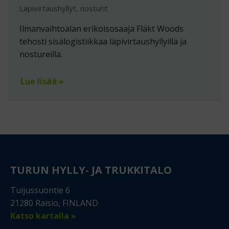
Läpivirtaushyllyt, nosturit
Ilmanvaihtoalan erikoisosaaja Fläkt Woods
tehosti sisälogistiikkaa läpivirtaushyllyillä ja
nostureilla.
Lue lisää »
TURUN HYLLY- JA TRUKKITALO
Tuijussuontie 6
21280 Raisio, FINLAND
Katso kartalla »