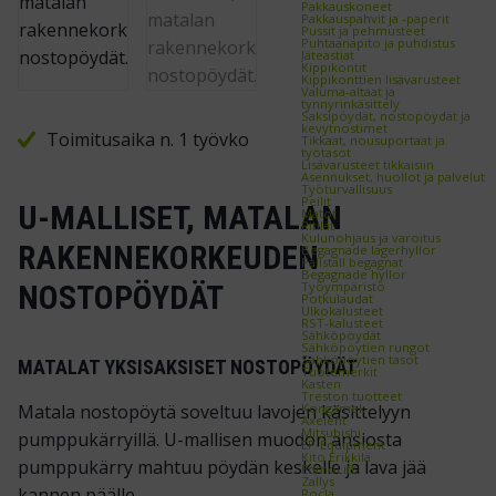
Pakkauskoneet
Pakkauspahvit ja -paperit
Pussit ja pehmusteet
Puhtaanapito ja puhdistus
Jäteastiat
Kippikontit
Kippikonttien lisävarusteet
Valuma-altaat ja
tynnyrinkäsittely
Saksipöydät, nostopöydät ja
kevytnostimet
Toimitusaika n. 1 työvko
Tikkaat, nousuportaat ja
työtasot
Lisävarusteet tikkaisiin
Asennukset, huollot ja palvelut
Työturvallisuus
Peilit
U-MALLISET, MATALAN
Matot
Ritilät
Kulunohjaus ja varoitus
RAKENNEKORKEUDEN
Begagnade lagerhyllor
Pallställ begagnat
Begagnade hyllor
Työympäristö
NOSTOPÖYDÄT
Potkulaudat
Ulkokalusteet
RST-kalusteet
Sähköpöydät
Sähköpöytien rungot
Sähköpöytien tasot
MATALAT YKSISAKSISET NOSTOPÖYDÄT
Tuotemerkit
Kasten
Treston tuotteet
Kongamek
Matala nostopöytä soveltuu lavojen käsittelyyn
Axelent
Mitsubishi
pumppukärryillä. U-mallisen muodon ansiosta
EP-Equipment
Kito Erikkilä
pumppukärry mahtuu pöydän keskelle ja lava jää
EdmoLift
Zallys
kannen päälle.
Rocla