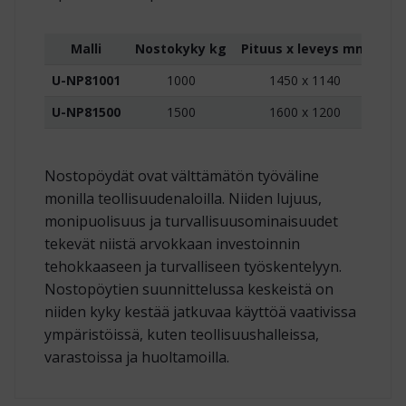
Malli
Nostokyky kg
Pituus x leveys mm
No
U-NP81001
1000
1450 x 1140
U-NP81500
1500
1600 x 1200
Nostopöydät ovat välttämätön työväline
monilla teollisuudenaloilla. Niiden lujuus,
monipuolisuus ja turvallisuusominaisuudet
tekevät niistä arvokkaan investoinnin
tehokkaaseen ja turvalliseen työskentelyyn.
Nostopöytien suunnittelussa keskeistä on
niiden kyky kestää jatkuvaa käyttöä vaativissa
ympäristöissä, kuten teollisuushalleissa,
varastoissa ja huoltamoilla.