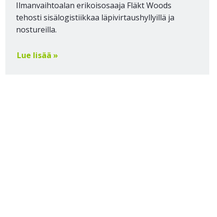
Ilmanvaihtoalan erikoisosaaja Fläkt Woods
tehosti sisälogistiikkaa läpivirtaushyllyillä ja
nostureilla.
Lue lisää »