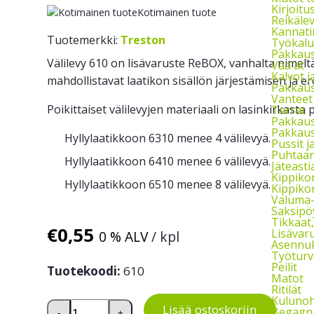
Kirjoitu
Kotimainen tuote
Reikäle
Kannati
Tuotemerkki:
Treston
Työkalu
Pakkaust
Välilevy 610 on lisävaruste ReBOX, vanhalta nimeltä
Vaa'at
Kalvot j
mahdollistavat laatikon sisällön järjestämisen ja e
Pakkaus
Vanteet
Poikittaiset välilevyjen materiaali on lasinkirkasta
Tarrat
Pakkau
Pakkaus
Hyllylaatikkoon 6310 menee 4 välilevyä.
Pussit 
Puhtaan
Hyllylaatikkoon 6410 menee 6 välilevyä.
Jäteasti
Kippikon
Hyllylaatikkoon 6510 menee 8 välilevyä.
Kippikon
Valuma-a
Saksipö
Tikkaat
€
0,55
Lisävaru
0 % ALV
/ kpl
Asennuks
Työturv
Peilit
Tuotekoodi:
610
Matot
Ritilät
Kulunoh
Välilevy 610 ReBOX-hyllylaatikoihin 6310, 6410 ja 
Lisää ostoskoriin
Begagna
-
+