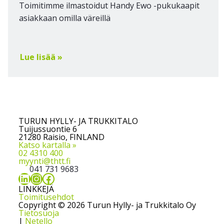
Toimitimme ilmastoidut Handy Ewo -pukukaapit
asiakkaan omilla väreillä
Lue lisää »
TURUN HYLLY- JA TRUKKITALO
Tuijussuontie 6
21280 Raisio, FINLAND
Katso kartalla »
02 4310 400
myynti@thtt.fi
041 731 9683
LinkedIn
Instagram
Facebook
LINKKEJÄ
Toimitusehdot
Copyright © 2026 Turun Hylly- ja Trukkitalo Oy
Tietosuoja
|
Netello