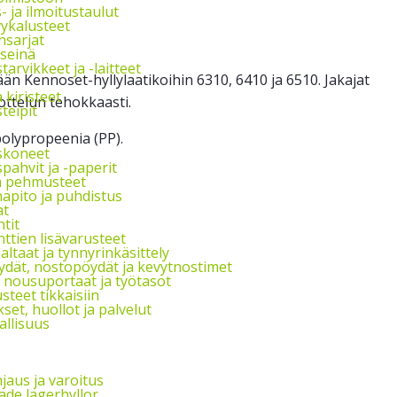
s- ja ilmoitustaulut
vykalusteet
nsarjat
seinä
arvikkeet ja -laitteet
än Kennoset-hyllylaatikoihin 6310, 6410 ja 6510. Jakajat
a kiristeet
rottelun tehokkaasti.
teipit
 polypropeenia (PP).
skoneet
pahvit ja -paperit
ja pehmusteet
apito ja puhdistus
at
tit
ttien lisävarusteet
ltaat ja tynnyrinkäsittely
ydät, nostopöydät ja kevytnostimet
, nousuportaat ja työtasot
steet tikkaisiin
et, huollot ja palvelut
allisuus
jaus ja varoitus
6510 määrä
de lagerhyllor