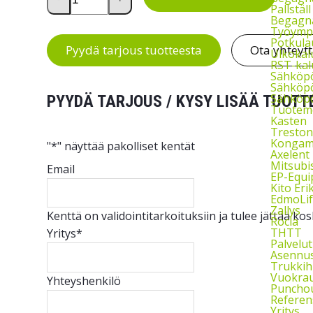
Pallstäl
Begagna
Työymp
Potkula
Pyydä tarjous tuotteesta
Ota yhteyt
Ulkokal
RST-kal
Sähköp
Sähköpö
Sähköpö
PYYDÄ TARJOUS / KYSY LISÄÄ TUOTT
Tuoteme
Kasten
Treston
Kongam
"
*
" näyttää pakolliset kentät
Axelent
Mitsubi
Email
EP-Equ
Kito Eri
EdmoLif
Zallys
Kenttä on validointitarkoituksiin ja tulee jättää k
Rocla
THTT
Yritys
*
Palvelut
Asennu
Trukkih
Vuokra
Yhteyshenkilö
Puncho
Referen
Yritys