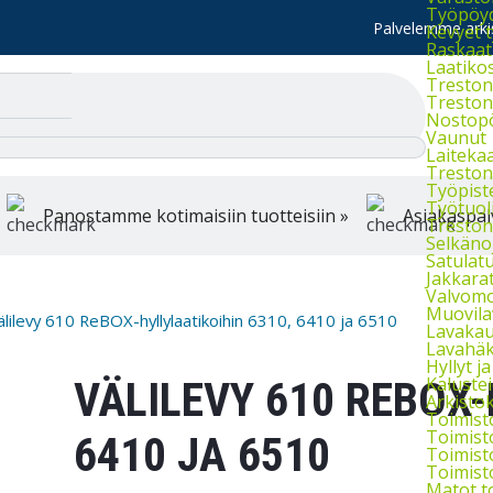
Työpöydä
Palvelemme arkis
Kevyet 
Raskaat
Laatiko
Treston 
Treston 
Nostop
Vaunut
Laiteka
Treston
Työpist
Työtuol
Panostamme kotimaisiin tuotteisiin »
Asiakaspal
Treston 
Selkänoj
Satulatu
Jakkara
Valvomo
Muovila
älilevy 610 ReBOX-hyllylaatikoihin 6310, 6410 ja 6510
Lavakau
Lavahäkk
Hyllyt ja 
Kaluste
VÄLILEVY 610 REBOX-
Arkistok
Toimist
Toimist
6410 JA 6510
Toimist
Toimist
Matot t