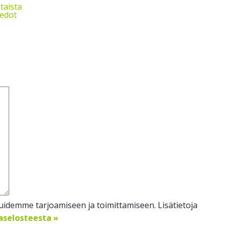
taista
iedot
idemme tarjoamiseen ja toimittamiseen. Lisätietoja
jaselosteesta »