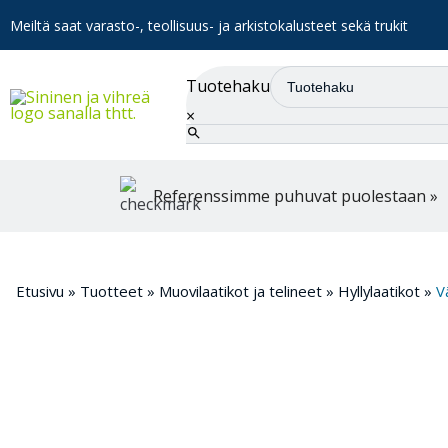
Meiltä saat varasto-, teollisuus- ja arkistokalusteet sekä trukit
Tuotehaku
×
Referenssimme puhuvat puolestaan »
Etusivu
»
Tuotteet
»
Muovilaatikot ja telineet
»
Hyllylaatikot
»
V