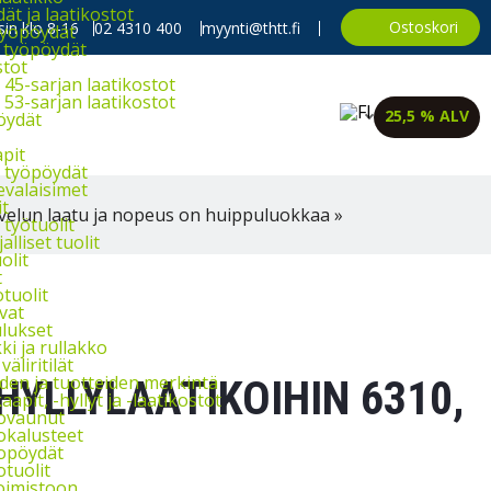
t ja laatikostot
Ostoskori
in klo 8-16
02 4310 400
myynti@thtt.fi
työpöydät
 työpöydät
stot
45-sarjan laatikostot
53-sarjan laatikostot
25,5 % ALV
öydät
apit
 työpöydät
evalaisimet
it
velun laatu ja nopeus on huippuluokkaa »
työtuolit
alliset tuolit
olit
t
tuolit
vat
lukset
i ja rullakko
väliritilät
iden ja tuotteiden merkintä
HYLLYLAATIKOIHIN 6310,
aapit, -hyllyt ja -laatikostot
ovaunut
okalusteet
opöydät
otuolit
oimistoon