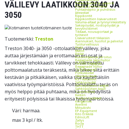
VÄLILEVY LAATIKKOON 3040 JA
Pakkauspahvit ja -paperit
Pussit ja pehmusteet
Puhtaanapito ja puhdistus
3050
Jäteastiat
Kippikontit
Kippikonttien lisävarusteet
Valuma-altaat ja tynnyrinkäsittely
Saksipöydät, nostopöydät ja
Kotimainen tuote
kevytnostimet
Tikkaat, nousuportaat ja
työtasot
Tuotemerkki:
Treston
Lisävarusteet tikkaisiin
Asennukset, huollot ja palvelut
Työturvallisuus
Treston 3040- ja 3050 -ottolaatikon välilevy, joka
Peilit
Matot
Ritilät
auttaa järjestämään ja erottamaan eri osat ja
Kulunohjaus ja varoitus
Begagnade lagerhyllor
tarvikkeet tehokkaasti. Välilevy on valmistettu
Pallställ begagnat
Begagnade hyllor
polttomaalatusta teräksestä, mikä tekee siitä erittäin
Työympäristö
Potkulaudat
Ulkokalusteet
kestävän ja pitkäikäisen, vaikka sitä käytettäisiin
RST-kalusteet
Sähköpöydät
vaativissa työympäristöissä. Polttomaalattu teräs on
Sähköpöytien rungot
Sähköpöytien tasot
myös helppo pitää puhtaana, mikä on hyödyllistä
Tuotemerkit
Kasten
erityisesti pölyisissä tai likaisissa työympäristöissä.
Treston tuotteet
Kongamek
Axelent
Mitsubishi
Väri: harmaa.
EP-Equipment
Kito Erikkilä
EdmoLift
max 3 kpl / ltk.
Zallys
Rocla
THTT