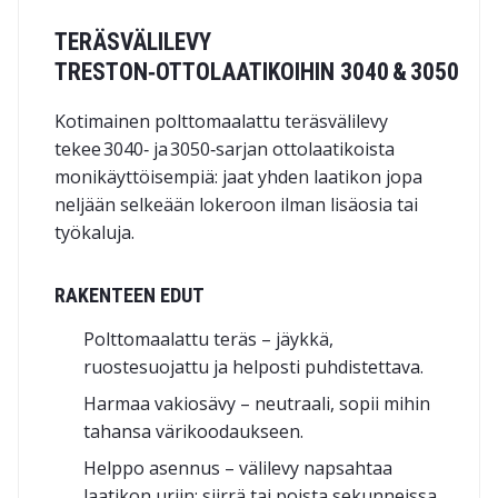
TERÄSVÄLILEVY
TRESTON‑OTTOLAATIKOIHIN 3040 & 3050
Kotimainen polttomaalattu teräsvälilevy
tekee 3040‑ ja 3050‑sarjan ottolaatikoista
monikäyttöisempiä: jaat yhden laatikon jopa
neljään selkeään lokeroon ilman lisäosia tai
työkaluja.
RAKENTEEN EDUT
Polttomaalattu teräs – jäykkä,
ruostesuojattu ja helposti puhdistettava.
Harmaa vakiosävy – neutraali, sopii mihin
tahansa värikoodaukseen.
Helppo asennus – välilevy napsahtaa
laatikon uriin: siirrä tai poista sekunneissa.