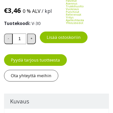
Palvelut
Asennus
Trukkihuolto
€
3,46
Vuokraus
0 % ALV
/ kpl
Punchout
Referenssit
Yritys
Ajankohtaista
Tuotekoodi:
V-30
Yhteystiedot
Välilevy laatikkoon 3040 ja 3050 määrä
Lisää ostoskoriin
-
+
Pyydä tarjous tuotteesta
Ota yhteyttä meihin
Kuvaus