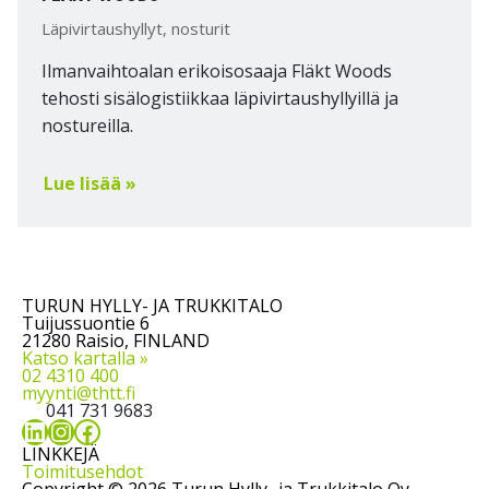
Läpivirtaushyllyt, nosturit
Ilmanvaihtoalan erikoisosaaja Fläkt Woods
tehosti sisälogistiikkaa läpivirtaushyllyillä ja
nostureilla.
Lue lisää »
TURUN HYLLY- JA TRUKKITALO
Tuijussuontie 6
21280 Raisio, FINLAND
Katso kartalla »
02 4310 400
myynti@thtt.fi
041 731 9683
LinkedIn
Instagram
Facebook
LINKKEJÄ
Toimitusehdot