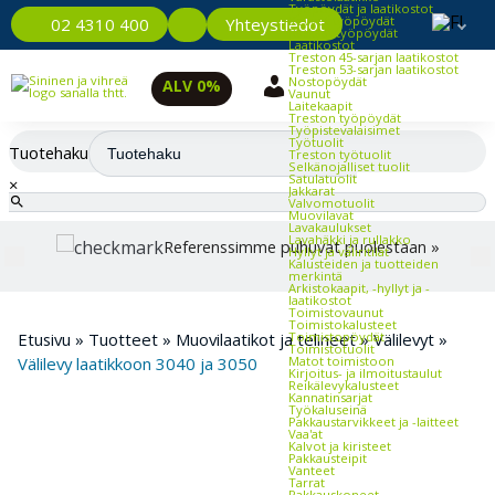
Työpöydät ja laatikostot
Kevyet työpöydät
Yhteystiedot
02 4310 400
Raskaat työpöydät
Laatikostot
Treston 45-sarjan laatikostot
Treston 53-sarjan laatikostot
Nostopöydät
ALV 0%
Vaunut
Laitekaapit
Treston työpöydät
Työpistevalaisimet
Työtuolit
Tuotehaku
Treston työtuolit
Selkänojalliset tuolit
Satulatuolit
×
Jakkarat
Valvomotuolit
Muovilavat
Lavakaulukset
Lavahäkki ja rullakko
Referenssimme puhuvat puolestaan »
Hyllyt ja väliritilät
Kalusteiden ja tuotteiden
merkintä
Arkistokaapit, -hyllyt ja -
laatikostot
Toimistovaunut
Toimistokalusteet
Etusivu
»
Tuotteet
»
Muovilaatikot ja telineet
»
Välilevyt
»
Toimistopöydät
Toimistotuolit
Välilevy laatikkoon 3040 ja 3050
Matot toimistoon
Kirjoitus- ja ilmoitustaulut
Reikälevykalusteet
Kannatinsarjat
Työkaluseinä
Pakkaustarvikkeet ja -laitteet
Vaa'at
Kalvot ja kiristeet
Pakkausteipit
Vanteet
Tarrat
Pakkauskoneet