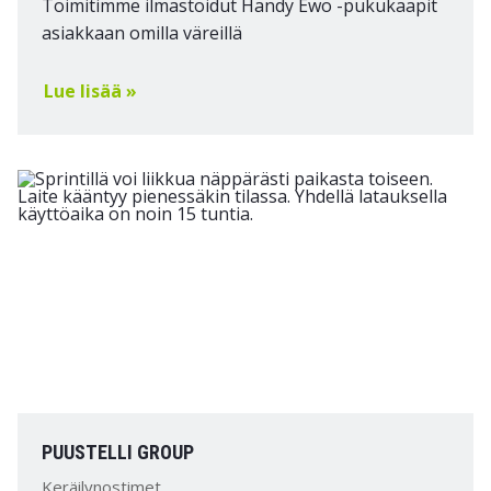
Toimitimme ilmastoidut Handy Ewo -pukukaapit
asiakkaan omilla väreillä
Lue lisää »
PUUSTELLI GROUP
Keräilynostimet