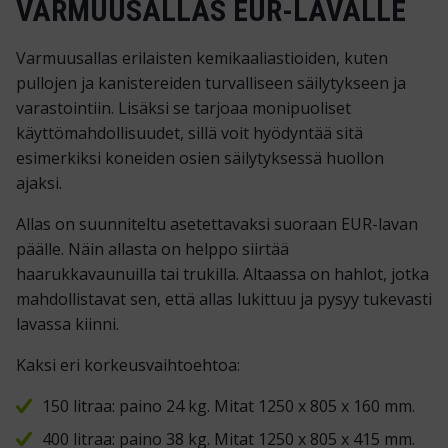
VARMUUSALLAS EUR-LAVALLE
Varmuusallas erilaisten kemikaaliastioiden, kuten
pullojen ja kanistereiden turvalliseen säilytykseen ja
varastointiin. Lisäksi se tarjoaa monipuoliset
käyttömahdollisuudet, sillä voit hyödyntää sitä
esimerkiksi koneiden osien säilytyksessä huollon
ajaksi.
Allas on suunniteltu asetettavaksi suoraan EUR-lavan
päälle. Näin allasta on helppo siirtää
haarukkavaunuilla tai trukilla. Altaassa on hahlot, jotka
mahdollistavat sen, että allas lukittuu ja pysyy tukevasti
lavassa kiinni.
Kaksi eri korkeusvaihtoehtoa:
150 litraa: paino 24 kg. Mitat 1250 x 805 x 160 mm.
400 litraa: paino 38 kg. Mitat 1250 x 805 x 415 mm.