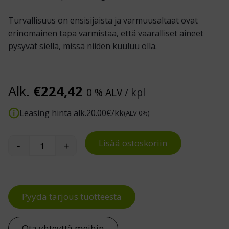
Turvallisuus on ensisijaista ja varmuusaltaat ovat
erinomainen tapa varmistaa, että vaaralliset aineet
pysyvät siellä, missä niiden kuuluu olla.
Alk.
€
224,42
0 % ALV
/ kpl
Leasing hinta alk.
20.00
€/kk
(ALV 0%)
Lisää ostoskoriin
-
+
Varmuusallas EUR-lavalle määrä
Pyydä tarjous tuotteesta
Ota yhteyttä meihin