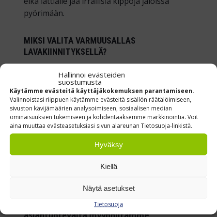
eikä lattialle jää irrallisia kippoja jaloissa
pyörimään.
MIKSI VALITA VARMUUSALLAS
LAVAKIINNITYKSELLÄ?
Vuotosuoja
– estää öljyjen, happojen ja
Hallinnoi evästeiden
suostumusta
pesuaineiden leviämisen
Käytämme evästeitä käyttäjäkokemuksen parantamiseen.
Helppo siirrettävyys
– integroidut hahlot
Valinnoistasi riippuen käytämme evästeitä sisällön räätälöimiseen,
sivuston kävijämäärien analysoimiseen, sosiaalisen median
lukitsevat altaan lavan runkoon
ominaisuuksien tukemiseen ja kohdentaaksemme markkinointia. Voit
aina muuttaa evästeasetuksiasi sivun alareunan Tietosuoja-linkistä.
Monikäyttöisyys
– sopii myös varaosien
tai konekomponenttien pesu‑ ja huolto­
Hyväksy
pisteeksi
Säästää aikaa
– lastaus, siirto ja
Kiellä
varastointi tapahtuvat yhdellä nostolla
Näytä asetukset
Apua varastosi suunnitteluun saat
Tietosuoja
asiantuntevalta myynniltämme