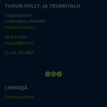
TURUN HYLLY- JA TRUKKITALO
Tuijussuontie 6
21280 Raisio, FINLAND
Katso kartalla »
02 4310 400
myynti@thtt.fi
041 731 9683
LinkedIn
Instagram
Facebook
LINKKEJÄ
Toimitusehdot