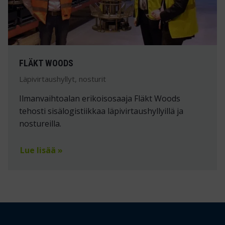
FLÄKT WOODS
Läpivirtaushyllyt, nosturit
Ilmanvaihtoalan erikoisosaaja Fläkt Woods
tehosti sisälogistiikkaa läpivirtaushyllyillä ja
nostureilla.
Lue lisää »