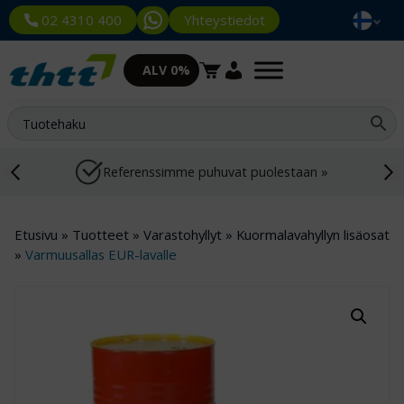
Yhteystiedot
02 4310 400
ALV 0%
Referenssimme puhuvat puolestaan »
Etusivu
»
Tuotteet
»
Varastohyllyt
»
Kuormalavahyllyn lisäosat
»
Varmuusallas EUR-lavalle