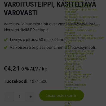
Pakkauskoneet
VAROITUSTEIPPI, KÄSITELTÄVÄ
Pakkauspahvit ja -paperit
Pussit ja pehmusteet
Puhtaanapito ja puhdistus
VAROVASTI
Jäteastiat
Kippikontit
Kippikonttien lisävarusteet
Valuma-altaat ja
tynnyrinkäsittely
Varoitus- ja huomioteipit ovat ympäristöystävällistä
Saksipöydät, nostopöydät ja
kevytnostimet
kierrätettävää PP-teippiä.
Tikkaat, nousuportaat ja
työtasot
Lisävarusteet tikkaisiin
Asennukset, huollot ja palvelut
Leveys x pituus: 50 mm x 66 m.
Työturvallisuus
Peilit
Matot
Valkoisessa teipissä punainen lasinkuvasymboli.
Ritilät
Kulunohjaus ja varoitus
Begagnade lagerhyllor
Pallställ begagnat
Begagnade hyllor
Työympäristö
Potkulaudat
€
4,21
Ulkokalusteet
0 % ALV
/ kpl
RST-kalusteet
Sähköpöydät
Sähköpöytien rungot
Sähköpöytien tasot
Tuotemerkit
Tuotekoodi:
1021-500
Kasten
Treston tuotteet
Kongamek
Axelent
Mitsubishi
Lisää ostoskoriin
EP-Equipment
-
+
Kito Erikkilä
Varoitusteippi, käsiteltävä varovasti määrä
EdmoLift
Zallys
Rocla