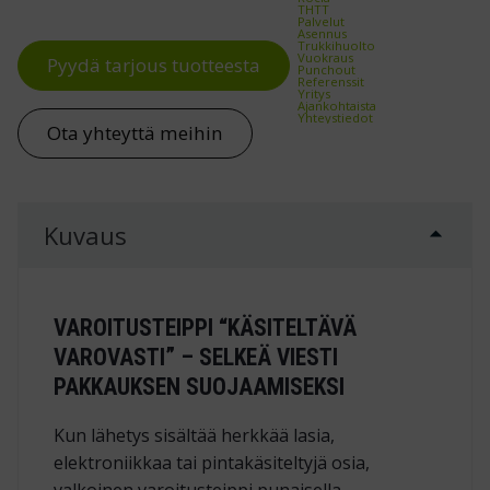
THTT
Palvelut
Asennus
Trukkihuolto
Vuokraus
Pyydä tarjous tuotteesta
Punchout
Referenssit
Yritys
Ajankohtaista
Yhteystiedot
Ota yhteyttä meihin
Kuvaus
VAROITUSTEIPPI “KÄSITELTÄVÄ
VAROVASTI” – SELKEÄ VIESTI
PAKKAUKSEN SUOJAAMISEKSI
Kun lähetys sisältää herkkää lasia,
elektroniikkaa tai pintakäsiteltyjä osia,
valkoinen varoitusteippi punaisella