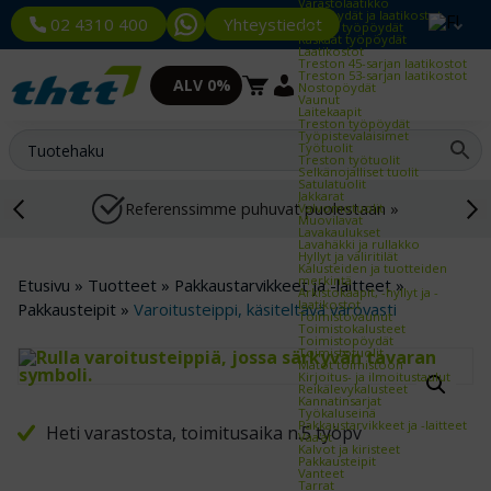
Varastolaatikko
Työpöydät ja laatikostot
Yhteystiedot
02 4310 400
Kevyet työpöydät
Raskaat työpöydät
Laatikostot
Treston 45-sarjan laatikostot
Treston 53-sarjan laatikostot
ALV 0%
Nostopöydät
Vaunut
Laitekaapit
Treston työpöydät
Työpistevalaisimet
Työtuolit
Treston työtuolit
Selkänojalliset tuolit
Satulatuolit
Jakkarat
Referenssimme puhuvat puolestaan »
Valvomotuolit
Muovilavat
Lavakaulukset
Lavahäkki ja rullakko
Hyllyt ja väliritilät
Kalusteiden ja tuotteiden
merkintä
Etusivu
»
Tuotteet
»
Pakkaustarvikkeet ja -laitteet
»
Arkistokaapit, -hyllyt ja -
laatikostot
Pakkausteipit
»
Varoitusteippi, käsiteltävä varovasti
Toimistovaunut
Toimistokalusteet
Toimistopöydät
Toimistotuolit
Matot toimistoon
Kirjoitus- ja ilmoitustaulut
Reikälevykalusteet
Kannatinsarjat
Työkaluseinä
Pakkaustarvikkeet ja -laitteet
Heti varastosta, toimitusaika n.5 työpv
Vaa'at
Kalvot ja kiristeet
Pakkausteipit
Vanteet
Tarrat