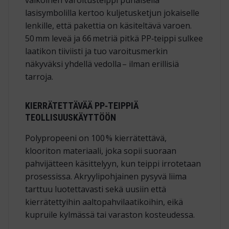
lasisymbolilla kertoo kuljetusketjun jokaiselle
lenkille, että pakettia on käsiteltävä varoen.
50 mm leveä ja 66 metriä pitkä PP‑teippi sulkee
laatikon tiiviisti ja tuo varoitusmerkin
näkyväksi yhdellä vedolla – ilman erillisiä
tarroja.
KIERRÄTETTÄVÄÄ PP‑TEIPPIÄ
TEOLLISUUSKÄYTTÖÖN
Polypropeeni on
100 % kierrätettävä
,
klooriton materiaali, joka sopii suoraan
pahvijätteen käsittelyyn, kun teippi irrotetaan
prosessissa. Akryylipohjainen pysyvä liima
tarttuu luotettavasti sekä uusiin että
kierrätettyihin aaltopahvilaatikoihin, eikä
kupruile kylmässä tai varaston kosteudessa.