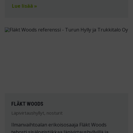
Lue lisää »
FLÄKT WOODS
Läpivirtaushyllyt, nosturit
Ilmanvaihtoalan erikoisosaaja Fläkt Woods
tehosti sisälogistiikkaa läpivirtaushyllyillä ja