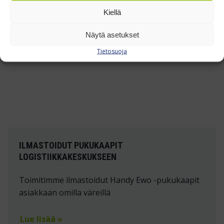
TUTUSTU REFERENSSEIHIMME »
Kiellä
Näytä asetukset
Tietosuoja
ILMASTOIDUT PUKUKAAPIT
LOGISTIIKKAKESKUKSEEN
Toimitimme ilmastoidut Handy Ewo -pukukaapit
asiakkaan omilla väreillä
Lue lisää »