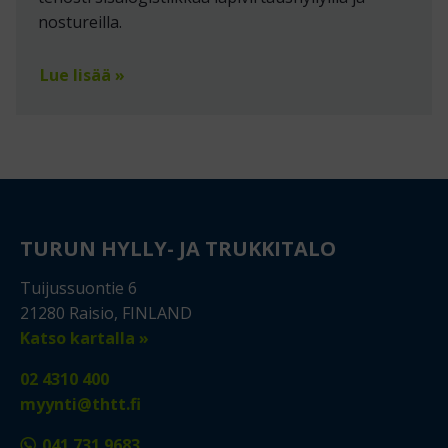
nostureilla.
Lue lisää »
TURUN HYLLY- JA TRUKKITALO
Tuijussuontie 6
21280 Raisio, FINLAND
Katso kartalla »
02 4310 400
myynti@thtt.fi
041 731 9683