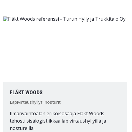
FLÄKT WOODS
Läpivirtaushyllyt, nosturit
Ilmanvaihtoalan erikoisosaaja Fläkt Woods
tehosti sisälogistiikkaa läpivirtaushyllyillä ja
nostureilla.