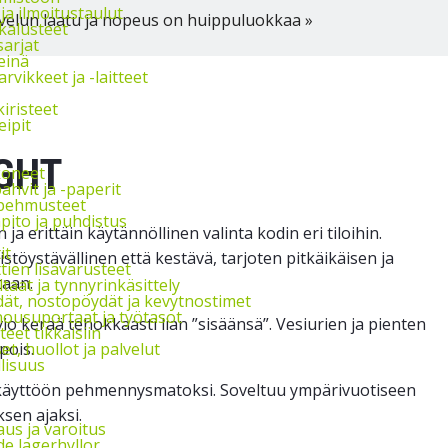
 ja ilmoitustaulut
velun laatu ja nopeus on huippuluokkaa »
kalusteet
arjat
einä
rvikkeet ja -laitteet
kiristeet
ipit
GHT
oneet
hvit ja -paperit
 pehmusteet
ito ja puhdistus
a erittäin käytännöllinen valinta kodin eri tiloihin.
it
öystävällinen että kestävä, tarjoten pitkäikäisen ja
tien lisävarusteet
taan.
taat ja tynnyrinkäsittely
ät, nostopöydät ja kevytnostimet
nousuportaat ja työtasot
o kerää tehokkaasti lian ”sisäänsä”. Vesiurien ja pienten
teet tikkaisiin
pois.
t, huollot ja palvelut
lisuus
eiskäyttöön pehmennysmatoksi. Soveltuu ympärivuotiseen
sen ajaksi.
us ja varoitus
e lagerhyllor