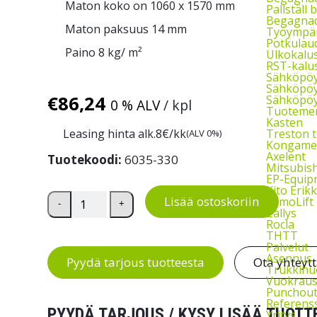
Maton koko on 1060 x 1570 mm
Pallställ
Begagnad
Maton paksuus 14 mm
Työympär
Potkulau
Paino 8 kg/ m²
Ulkokalu
RST-kalu
Sähköpöy
Sähköpöy
€
86,24
Sähköpöy
0 % ALV
/ kpl
Tuotemer
Kasten
Leasing hinta alk.
8
€/kk
Treston t
(ALV 0%)
Kongame
Axelent
Tuotekoodi:
6035-330
Mitsubish
EP-Equip
Kito Erikk
Yleismatto Yoga Light määrä
Lisää ostoskoriin
EdmoLift
-
+
Zallys
Rocla
THTT
Palvelut
Asennus
Pyydä tarjous tuotteesta
Ota yhteyt
Trukkihu
Vuokrau
Punchou
Referenss
PYYDÄ TARJOUS / KYSY LISÄÄ TUOTT
Yritys