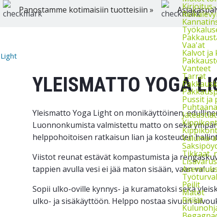
Kirjoitus-
Panostamme kotimaisiin tuotteisiin »
Asiakaspal
Reikälevy
Kannatins
Työkalus
Pakkausta
Vaa'at
Kalvot ja 
Light
Pakkauste
Vanteet
Tarrat
YLEISMATTO YOGA LI
Pakkausk
Pakkauspa
Pussit ja
Puhtaanap
Yleismatto Yoga Light on monikäyttöinen, edullinen j
Jäteastiat
Kippikont
Luonnonkumista valmistettu matto on sekä ympärist
Kippikont
helppohoitoisen ratkaisun lian ja kosteuden hallin
Valuma-al
Saksipöyd
Tikkaat, 
Viistot reunat estävät kompastumista ja rengaskuvi
Lisävarus
tappien avulla vesi ei jää maton sisään, vaan valuu 
Asennukse
Työturval
Peilit
Sopii ulko-oville kynnys- ja kuramatoksi sekä yl
Matot
Ritilät
ulko- ja sisäkäyttöön. Helppo nostaa sivuun siivouk
Kulunohja
Begagnad