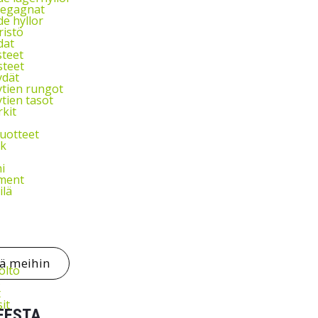
 begagnat
e hyllor
istö
dat
steet
steet
dät
tien rungot
tien tasot
kit
uotteet
k
i
ment
ilä
tä meihin
olto
s
t
it
EESTA