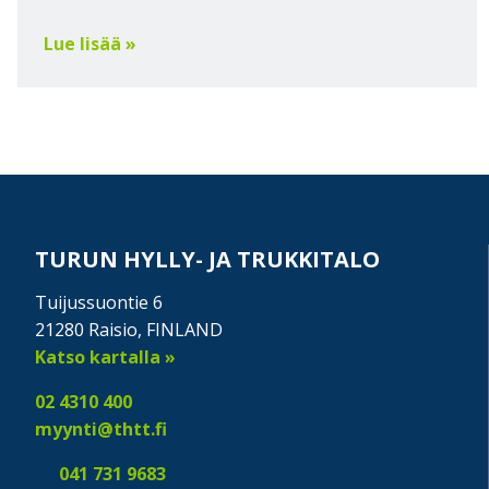
Lue lisää »
TURUN HYLLY- JA TRUKKITALO
Tuijussuontie 6
21280 Raisio, FINLAND
Katso kartalla »
02 4310 400
myynti@thtt.fi
041 731 9683