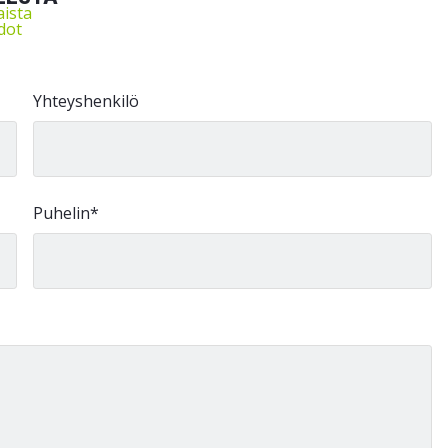
ista
dot
Yhteyshenkilö
Puhelin
*