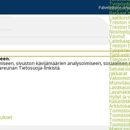
Työpöydät
Palvelemme arkis
Kevyet t
Raskaat 
Laatikost
Treston 4
Treston 5
Nostopöy
Vaunut
Laitekaap
Treston 
Työpistev
Työtuolit
een.
Treston t
öimiseen, sivuston kävijämäärien analysoimiseen, sosiaali
Selkänojal
areunan Tietosuoja-linkistä.
Satulatuo
Jakkarat
Valvomot
Muovilav
Lavakaul
Lavahäkki
Hyllyt ja v
Kalusteid
Arkistokaa
Toimisto
Toimisto
tukset
Toimisto
Toimistot
Matot to