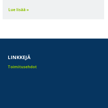
Lue lisää »
LINKKEJÄ
Toimitusehdot