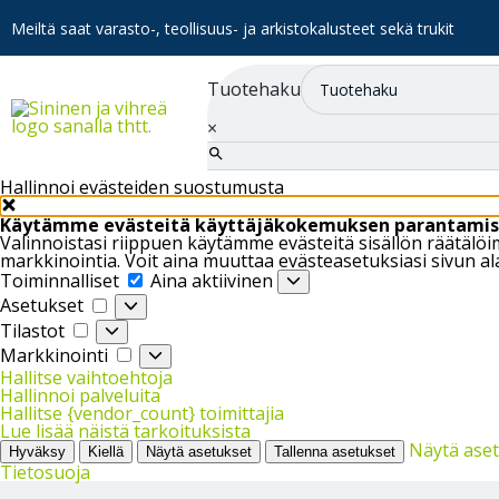
Meiltä saat varasto-, teollisuus- ja arkistokalusteet sekä trukit
Tuotehaku
×
Hallinnoi evästeiden suostumusta
Käytämme evästeitä käyttäjäkokemuksen parantamis
Valinnoistasi riippuen käytämme evästeitä sisällön räätäl
markkinointia. Voit aina muuttaa evästeasetuksiasi sivun al
Toiminnalliset
Toiminnalliset
Aina aktiivinen
Asetukset
Asetukset
Tilastot
Tilastot
Markkinointi
Markkinointi
Hallitse vaihtoehtoja
Hallinnoi palveluita
Hallitse {vendor_count} toimittajia
Lue lisää näistä tarkoituksista
Näytä ase
Hyväksy
Kiellä
Näytä asetukset
Tallenna asetukset
Tietosuoja