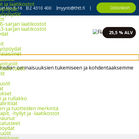
 ja laatikostot
Ostoskori
in klo 8-16
02 4310 400
myynti@thtt.fi
yöpöydät
työpöydät
ot
5-sarjan laatikostot
3-sarjan laatikostot
25,5 % ALV
dät
it
työpöydät
alaisimet
yötuolit
sen median ominaisuuksien tukemiseen ja kohdentaaksemme
liset tuolit
lit
uolit
at
ukset
 ja rullakko
äliritilät
en ja tuotteiden merkintä
pit, -hyllyt ja -laatikostot
vaunut
kalusteet
pöydät
uolit
imistoon