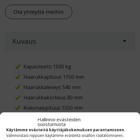
Ota yhteyttä meihin
Kuvaus
Kapasiteetti 1500 kg
Haarukkapituus 1150 mm
Haarukkaleveys 540 mm
Haarukkakorkeus 80 mm
Kokonaispituus 1550 mm
Kokonaisleveys 610 mm
Hallinnoi evästeiden
suostumusta
Nostokorkeus 115 mm
Käytämme evästeitä käyttäjäkokemuksen parantamiseen.
Valinnoistasi riippuen käytämme evästeitä sisällön räätälöimiseen,
Kääntösäde 1330 mm