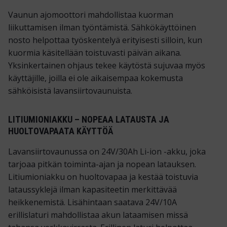
Vaunun ajomoottori mahdollistaa kuorman
liikuttamisen ilman työntämistä. Sähkökäyttöinen
nosto helpottaa työskentelyä erityisesti silloin, kun
kuormia käsitellään toistuvasti päivän aikana.
Yksinkertainen ohjaus tekee käytöstä sujuvaa myös
käyttäjille, joilla ei ole aikaisempaa kokemusta
sähköisistä lavansiirtovaunuista.
LITIUMIONIAKKU – NOPEAA LATAUSTA JA
HUOLTOVAPAATA KÄYTTÖÄ
Lavansiirtovaunussa on 24V/30Ah Li-ion -akku, joka
tarjoaa pitkän toiminta-ajan ja nopean latauksen.
Litiumioniakku on huoltovapaa ja kestää toistuvia
lataussyklejä ilman kapasiteetin merkittävää
heikkenemistä. Lisähintaan saatava 24V/10A
erillislaturi mahdollistaa akun lataamisen missä