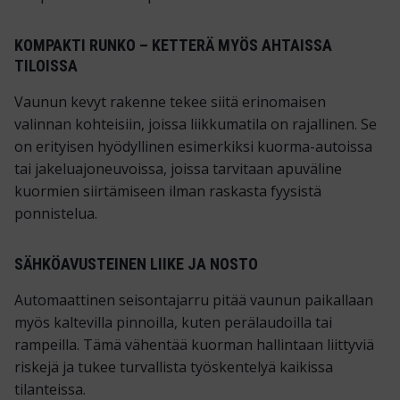
KOMPAKTI RUNKO – KETTERÄ MYÖS AHTAISSA
TILOISSA
Vaunun kevyt rakenne tekee siitä erinomaisen
valinnan kohteisiin, joissa liikkumatila on rajallinen. Se
on erityisen hyödyllinen esimerkiksi kuorma-autoissa
tai jakeluajoneuvoissa, joissa tarvitaan apuväline
kuormien siirtämiseen ilman raskasta fyysistä
ponnistelua.
SÄHKÖAVUSTEINEN LIIKE JA NOSTO
Automaattinen seisontajarru pitää vaunun paikallaan
myös kaltevilla pinnoilla, kuten perälaudoilla tai
rampeilla. Tämä vähentää kuorman hallintaan liittyviä
riskejä ja tukee turvallista työskentelyä kaikissa
tilanteissa.