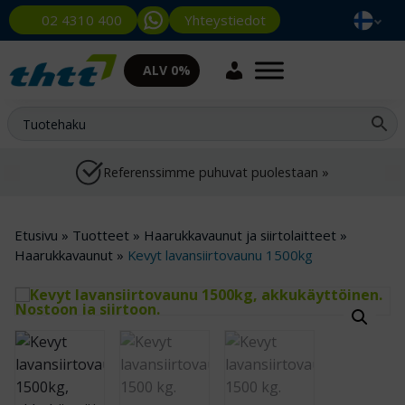
Yhteystiedot
02 4310 400
ALV 0%
Referenssimme puhuvat puolestaan »
Etusivu
»
Tuotteet
»
Haarukkavaunut ja siirtolaitteet
»
Haarukkavaunut
»
Kevyt lavansiirtovaunu 1500kg