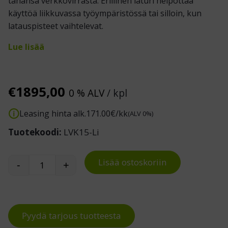
tahansa verkkovirrasta. Erillinen laturi helpottaa
käyttöä liikkuvassa työympäristössä tai silloin, kun
latauspisteet vaihtelevat.
Lue lisää
€
1895,00
0 % ALV
/ kpl
Leasing hinta alk.
171.00
€/kk
(ALV 0%)
Tuotekoodi:
LVK15-Li
Lisää ostoskoriin
-
+
Kevyt lavansiirtovaunu 1500kg määrä
Pyydä tarjous tuotteesta