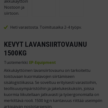
Heti varastosta. Toimitusaika 2-4 työpv.
KEVYT LAVANSIIRTOVAUNU
1500KG
Tuotemerkki:
EP-Equipment
Akkukäyttöinen lavansiirtovaunu on tarkoitettu
toistuvaan kuormalavojen siirtämiseen
sisälogistiikassa. Se soveltuu erityisesti varastoihin,
teollisuusympäristöihin ja jakelukeskuksiin, joissa
kuormia liikutellaan jatkuvasti ja työergonomialla on
merkittävä rooli. 1500 kg:n kantavuus riittää useimpiin
arkipäivän nostotarpeisiin.