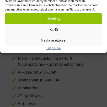
sivuston kävijämäärien analysoimiseen, sosiaalisen median
ominaisuuksien tukemiseen ja kohdentaaksemme markkinointia. Voit
Työkäytäväleveys: 2146 mm (kuorman
aina muuttaa evästeasetuksiasi sivun alareunan Tietosuoja-linkistä.
pituus 1200 mm)
Hyväksy
Paino akun kanssa 160 kg
Ajomoottori 0,75kW/DC
Kiellä
Nostomoottori 0,8 kW/DC
Näytä asetukset
Ajonopeus 4,5 / 5 km/h (kuormattuna /
Tietosuoja
kuormaamattomana)
Maks. kaltevuuskulma 6 / 16 %
(kuormattuna / kuormaamattomana)
Akku Li-ion 24V/30Ah
Sisäinen laturi 24V/10A
Äänimerkki
CE hyväksytty
Virta-avain