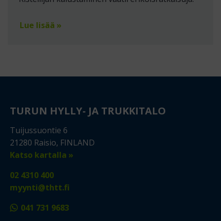
Lue lisää »
TURUN HYLLY- JA TRUKKITALO
Tuijussuontie 6
21280 Raisio, FINLAND
Katso kartalla »
02 4310 400
myynti@thtt.fi
041 731 9683