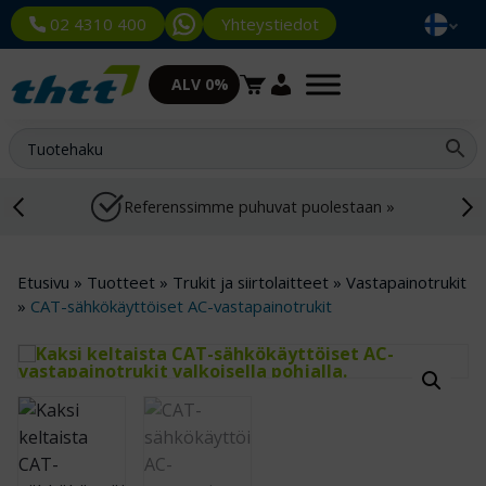
Yhteystiedot
02 4310 400
ALV 0%
Referenssimme puhuvat puolestaan »
Etusivu
»
Tuotteet
»
Trukit ja siirtolaitteet
»
Vastapainotrukit
»
CAT-sähkökäyttöiset AC-vastapainotrukit