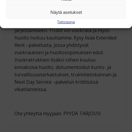
Kokonaisvaltaista trukkipalvelua
Näytä asetukset
Tietosuoja
Meiltä saat apua myös rahoituksen
järjestämiseen. Trukit voi vuokrata ja myös
huolto hoituu kauttamme. Kysy lisää Extended
Rent –palvelusta, jossa yhdistyvät
vuokrauksen ja huoltosopimuksen edut.
Vuokratrukkien lisäksi siihen kuuluu
ennakoiva huolto, dokumentoidut kunto- ja
turvallisuustarkastukset, trukkitietokannan ja
Next Day Service –palvelun kriittisissä
vikatilanteissa.
Ota yhteyttä myyjään. PYYDÄ TARJOUS!