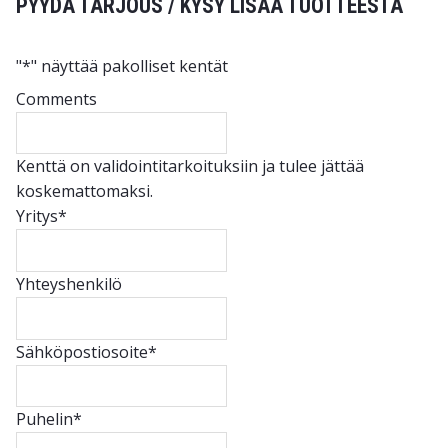
PYYDÄ TARJOUS / KYSY LISÄÄ TUOTTEESTA
"
*
" näyttää pakolliset kentät
Comments
Kenttä on validointitarkoituksiin ja tulee jättää
koskemattomaksi.
Yritys
*
Yhteyshenkilö
Sähköpostiosoite
*
Puhelin
*