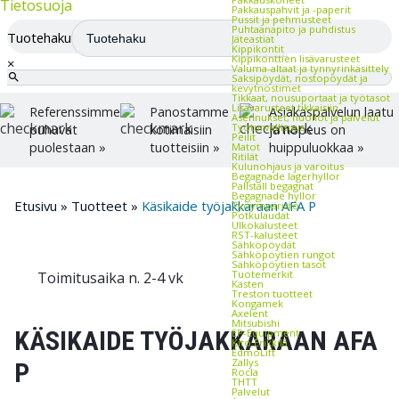
Tietosuoja
Pakkauspahvit ja -paperit
Pussit ja pehmusteet
Puhtaanapito ja puhdistus
Tuotehaku
Jäteastiat
Kippikontit
Kippikonttien lisävarusteet
×
Valuma-altaat ja tynnyrinkäsittely
Saksipöydät, nostopöydät ja
kevytnostimet
Tikkaat, nousuportaat ja työtasot
Lisävarusteet tikkaisiin
Referenssimme
Panostamme
Asiakaspalvelun laatu
Asennukset, huollot ja palvelut
Työturvallisuus
puhuvat
kotimaisiin
ja nopeus on
Peilit
puolestaan »
tuotteisiin »
huippuluokkaa »
Matot
Ritilät
Kulunohjaus ja varoitus
Begagnade lagerhyllor
Pallställ begagnat
Begagnade hyllor
Etusivu
»
Tuotteet
»
Käsikaide työjakkaraan AFA P
Työympäristö
Potkulaudat
Ulkokalusteet
RST-kalusteet
Sähköpöydät
Sähköpöytien rungot
Sähköpöytien tasot
Tuotemerkit
Toimitusaika n. 2-4 vk
Kasten
Treston tuotteet
Kongamek
Axelent
Mitsubishi
KÄSIKAIDE TYÖJAKKARAAN AFA
EP-Equipment
Kito Erikkilä
EdmoLift
Zallys
P
Rocla
THTT
Palvelut