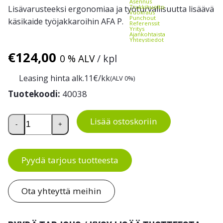
Asennus
Trukkihuolto
Lisävarusteeksi ergonomiaa ja työturvallisuutta lisäävä
Vuokraus
Punchout
käsikaide työjakkaroihin AFA P.
Referenssit
Yritys
Ajankohtaista
Yhteystiedot
€
124,00
0 % ALV
/ kpl
Leasing hinta alk.
11
€/kk
(ALV 0%)
Tuotekoodi:
40038
Käsikaide työjakkaraan AFA P määrä
Lisää ostoskoriin
-
+
Pyydä tarjous tuotteesta
Ota yhteyttä meihin