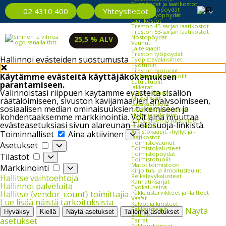
Työpöydät ja laatikostot
Kevyet työpöydät
Yhteystiedot
02 4310 400
Raskaat työpöydät
Laatikostot
Treston 45-sarjan laatikostot
Treston 53-sarjan laatikostot
Nostopöydät
25,5 % ALV
Vaunut
Laitekaapit
Treston työpöydät
Hallinnoi evästeiden suostumusta
Työpistevalaisimet
Työtuolit
Treston työtuolit
Käytämme evästeitä käyttäjäkokemuksen
Selkänojalliset tuolit
Satulatuolit
parantamiseen.
Jakkarat
Valinnoistasi riippuen käytämme evästeitä sisällön
Valvomotuolit
Muovilavat
räätälöimiseen, sivuston kävijämäärien analysoimiseen,
Lavakaulukset
sosiaalisen median ominaisuuksien tukemiseen ja
Lavahäkki ja rullakko
Hyllyt ja väliritilät
kohdentaaksemme markkinointia. Voit aina muuttaa
Kalusteiden ja tuotteiden
evästeasetuksiasi sivun alareunan Tietosuoja-linkistä.
merkintä
Toiminnalliset
Arkistokaapit, -hyllyt ja -
Toiminnalliset
Aina aktiivinen
laatikostot
Asetukset
Toimistovaunut
Asetukset
Toimistokalusteet
Tilastot
Toimistopöydät
Tilastot
Toimistotuolit
Markkinointi
Matot toimistoon
Markkinointi
Kirjoitus- ja ilmoitustaulut
Reikälevykalusteet
Hallitse vaihtoehtoja
Kannatinsarjat
Hallinnoi palveluita
Työkaluseinä
Pakkaustarvikkeet ja -laitteet
Hallitse {vendor_count} toimittajia
Vaa'at
Lue lisää näistä tarkoituksista
Kalvot ja kiristeet
Pakkausteipit
Näytä
Hyväksy
Kiellä
Näytä asetukset
Tallenna asetukset
Vanteet
asetukset
Tarrat
Pakkauskoneet