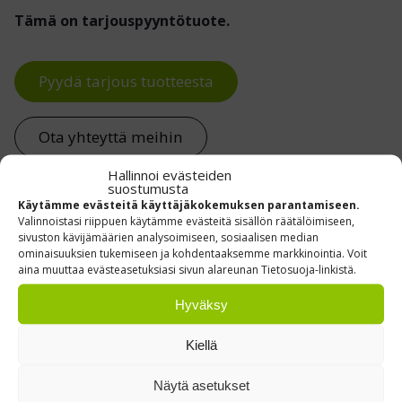
Tämä on tarjouspyyntötuote.
Pyydä tarjous tuotteesta
Ota yhteyttä meihin
Hallinnoi evästeiden
suostumusta
Käytämme evästeitä käyttäjäkokemuksen parantamiseen.
TUTUSTU REFERENSSEIHIMME »
Valinnoistasi riippuen käytämme evästeitä sisällön räätälöimiseen,
sivuston kävijämäärien analysoimiseen, sosiaalisen median
ominaisuuksien tukemiseen ja kohdentaaksemme markkinointia. Voit
aina muuttaa evästeasetuksiasi sivun alareunan Tietosuoja-linkistä.
Hyväksy
Kiellä
Näytä asetukset