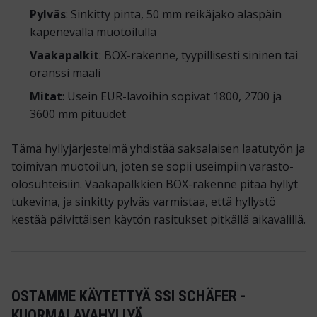
Pylväs
: Sinkitty pinta, 50 mm reikäjako alaspäin
kapenevalla muotoilulla
Vaakapalkit
: BOX-rakenne, tyypillisesti sininen tai
oranssi maali
Mitat
: Usein EUR-lavoihin sopivat 1800, 2700 ja
3600 mm pituudet
Tämä hyllyjärjestelmä yhdistää saksalaisen laatutyön ja
toimivan muotoilun, joten se sopii useimpiin varasto-
olosuhteisiin. Vaakapalkkien BOX-rakenne pitää hyllyt
tukevina, ja sinkitty pylväs varmistaa, että hyllystö
kestää päivittäisen käytön rasitukset pitkällä aikavälillä.
OSTAMME KÄYTETTYÄ SSI SCHÄFER -
KUORMALAVAHYLLYÄ