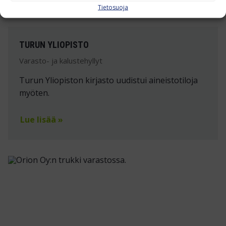
Tietosuoja
TURUN YLIOPISTO
Varasto- ja kalustehyllyt
Turun Yliopiston kirjasto uudistui aineistotiloja
myöten.
Lue lisää »