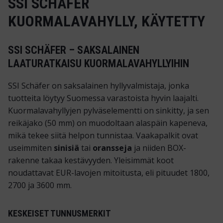
SSI SCHÄFER
KUORMALAVAHYLLY, KÄYTETTY
SSI SCHÄFER – SAKSALAINEN
LAATURATKAISU KUORMALAVAHYLLYIHIN
SSI Schäfer on saksalainen hyllyvalmistaja, jonka
tuotteita löytyy Suomessa varastoista hyvin laajalti.
Kuormalavahyllyjen pylväselementti on sinkitty, ja sen
reikäjako (50 mm) on muodoltaan alaspäin kapeneva,
mikä tekee siitä helpon tunnistaa. Vaakapalkit ovat
useimmiten
sinisiä
tai
oransseja
ja niiden BOX-
rakenne takaa kestävyyden. Yleisimmät koot
noudattavat EUR-lavojen mitoitusta, eli pituudet 1800,
2700 ja 3600 mm.
KESKEISET TUNNUSMERKIT