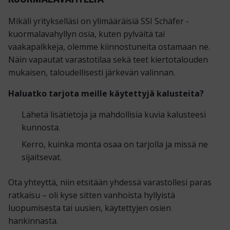
Mikäli yritykselläsi on ylimääräisiä SSI Schäfer -
kuormalavahyllyn osia, kuten pylväitä tai
vaakapalkkeja, olemme kiinnostuneita ostamaan ne.
Näin vapautat varastotilaa sekä teet kiertotalouden
mukaisen, taloudellisesti järkevän valinnan.
Haluatko tarjota meille käytettyjä kalusteita?
Lähetä lisätietoja ja mahdollisia kuvia kalusteesi
kunnosta.
Kerro, kuinka monta osaa on tarjolla ja missä ne
sijaitsevat.
Ota yhteyttä, niin etsitään yhdessä varastollesi paras
ratkaisu – oli kyse sitten vanhoista hyllyistä
luopumisesta tai uusien, käytettyjen osien
hankinnasta.