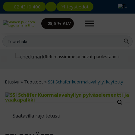
Yhteystiedot
02 4310 400
25,5 % ALV
Referenssimme puhuvat puolestaan »
Etusivu
»
Tuotteet
»
SSI Schäfer kuormalavahylly, käytetty
Saatavilla rajoitetusti