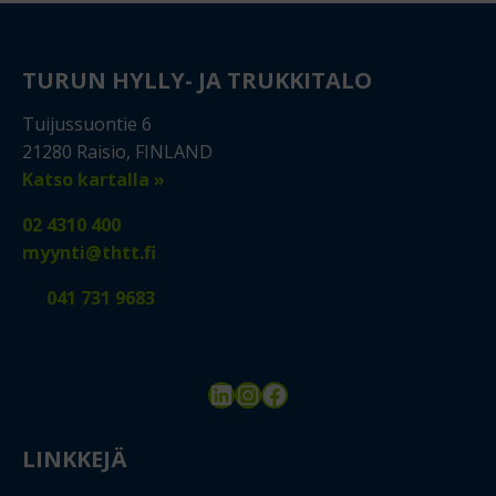
TURUN HYLLY- JA TRUKKITALO
Tuijussuontie 6
21280 Raisio, FINLAND
Katso kartalla »
02 4310 400
myynti@thtt.fi
041 731 9683
LinkedIn
Instagram
Facebook
LINKKEJÄ