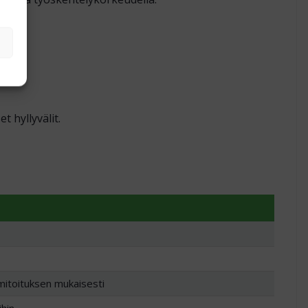
 hyllyvälit.
 mitoituksen mukaisesti