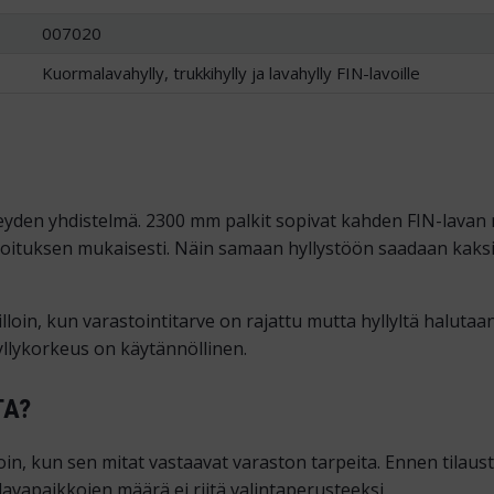
007020
Kuormalavahylly, trukkihylly ja lavahylly FIN-lavoille
yden yhdistelmä. 2300 mm palkit sopivat kahden FIN-lavan r
tuksen mukaisesti. Näin samaan hyllystöön saadaan kaksi eril
in, kun varastointitarve on rajattu mutta hyllyltä halutaan s
yllykorkeus on käytännöllinen.
TA?
in, kun sen mitat vastaavat varaston tarpeita. Ennen tilaust
lavapaikkojen määrä ei riitä valintaperusteeksi.