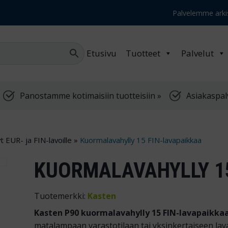
Palvelemme arkis
Etusivu
Tuotteet
Palvelut
Panostamme kotimaisiin tuotteisiin »
Asiakaspal
 EUR- ja FIN-lavoille
»
Kuormalavahylly 15 FIN-lavapaikkaa
KUORMALAVAHYLLY 15
Tuotemerkki:
Kasten
Kasten P90 kuormalavahylly 15 FIN-lavapaikka
matalampaan varastotilaan tai yksinkertaiseen lav