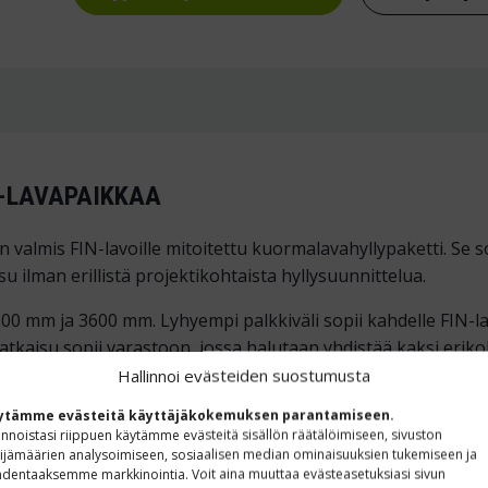
N-LAVAPAIKKAA
 valmis FIN-lavoille mitoitettu kuormalavahyllypaketti. Se sop
u ilman erillistä projektikohtaista hyllysuunnittelua.
300 mm ja 3600 mm. Lyhyempi palkkiväli sopii kahdelle FIN-lav
atkaisu sopii varastoon, jossa halutaan yhdistää kaksi eriko
Hallinnoi evästeiden suostumusta
AHYLLY SOPII?
ytämme evästeitä käyttäjäkokemuksen parantamiseen.
innoistasi riippuen käytämme evästeitä sisällön räätälöimiseen, sivuston
ijämäärien analysoimiseen, sosiaalisen median ominaisuuksien tukemiseen ja
 keskikokoiseen FIN-lavojen varastointitarpeeseen. Hyllyst
dentaaksemme markkinointia. Voit aina muuttaa evästeasetuksiasi sivun
tännöllinen tai joissa lavojen käsittely halutaan pitää matal