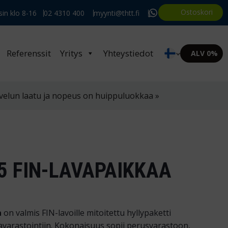
Ostoskori
in klo 8-16
02 4310 400
myynti@thtt.fi
Referenssit
Yritys
Yhteystiedot
ALV 0%
velun laatu ja nopeus on huippuluokkaa »
 FIN-LAVAPAIKKAA
a
on valmis FIN-lavoille mitoitettu hyllypaketti
avarastointiin. Kokonaisuus sopii perusvarastoon,