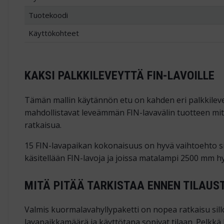
Tuotekoodi
Käyttökohteet
KAKSI PALKKILEVEYTTÄ FIN-LAVOILLE
Tämän mallin käytännön etu on kahden eri palkkileve
mahdollistavat leveämmän FIN-lavavälin tuotteen mitoi
ratkaisua.
15 FIN-lavapaikan kokonaisuus on hyvä vaihtoehto sillo
käsitellään FIN-lavoja ja joissa matalampi 2500 mm h
MITÄ PITÄÄ TARKISTAA ENNEN TILAUS
Valmis kuormalavahyllypaketti on nopea ratkaisu sillo
lavapaikkamäärä ja käyttötapa sopivat tilaan. Pelkkä 