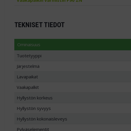
Vaakapalkin varmistin P90 ZN
TEKNISET TIEDOT
Ominaisuus
Tuotetyyppi
Järjestelmä
Lavapaikat
Vaakapalkit
Hyllystön korkeus
Hyllystön syvyys
Hyllystön kokonaisleveys
Pylväselementit