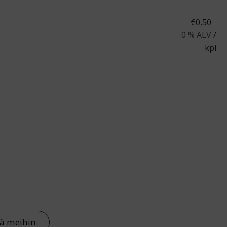
€
0,50
0 % ALV
/
kpl
ä
tä meihin