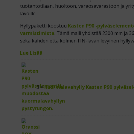
tuotantotilaan, huoltoon, varaosavarastoon ja yrity
lavoille.
Hyllypaketti koostuu
Kasten P90 -pylväselement
varmistimista
. Tämä malli yhdistää 2300 mm ja 3
sekä kahden että kolmen FIN-lavan levyinen hyllyvä
Lue Lisää
3 ×
Kuormalavahylly Kasten P90 pylväse