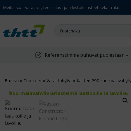
Meiltä saat varasto-, teollisuus- ja arkistokalusteet sekä trukit
Referenssimme puhuvat puolestaan »
Etusivu
»
Tuotteet
»
Varastohyllyt
»
Kasten P90 kuormalavahyllyt