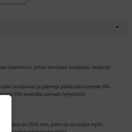
ii tilanteisiin, joissa tarvitaan kompakti, helposti
alle rinnakkain ja pidempi palkkiväli kolmelle FIN-
koista FIN-lavaväliä samaan hyllystöön.
ön korkeus on 2500 mm, joten se voi sopia myös
ammalla työskentelykorkeudella.