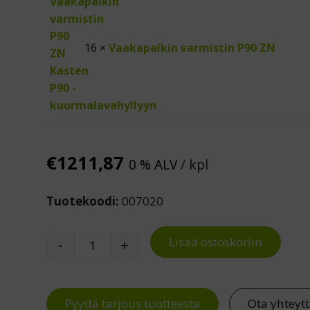
16 ×
Vaakapalkin varmistin P90 ZN
€
1211,87
0 % ALV
/ kpl
Tuotekoodi:
007020
Lisää ostoskoriin
-
+
Kuormalavahylly 15 FIN-lavapaikkaa määr
Pyydä tarjous tuotteesta
Ota yhteyt