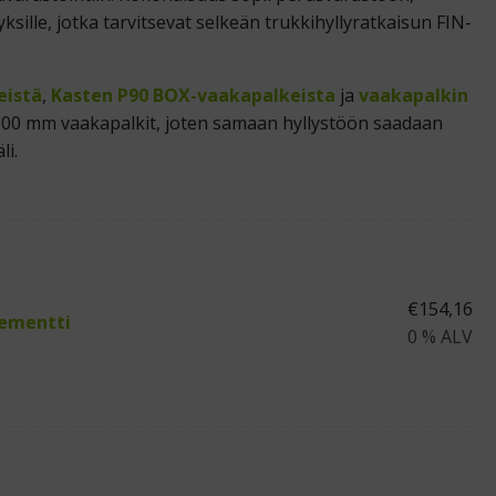
ksille, jotka tarvitsevat selkeän trukkihyllyratkaisun FIN-
eistä
,
Kasten P90 BOX-vaakapalkeista
ja
vaakapalkin
600 mm vaakapalkit, joten samaan hyllystöön saadaan
li.
€
154,16
lementti
0 % ALV