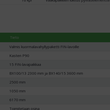
16 kpl
Vaakapalkkien lukitus pylväselementte
Tieto
Valmis kuormalavahyllypaketti FIN-lavoille
Kasten P90
15 FIN-lavapaikkaa
BX100/13 2300 mm ja BX140/15 3600 mm
2500 mm
1050 mm
6170 mm
Toimitetaan osina