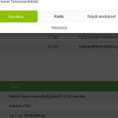
reunan Tietosuoja-linkistä.
Hyväksy
Kiellä
Näytä asetukset
Määrä
Käyttö
4 kpl
Kuormalavahyllyn pys
Tietosuoja
12 kpl
Hyllytasojen kantavat
24 kpl
Vaakapalkkien lukitus
Tieto
Valmis kuormalavahyllypaketti EUR-lavoille
Kasten P90
18 EUR-lavapaikkaa