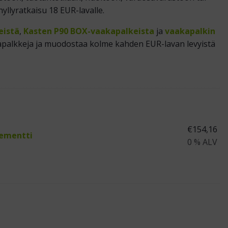
llyratkaisu 18 EUR-lavalle.
eistä
,
Kasten P90 BOX-vaakapalkeista
ja
vaakapalkin
apalkkeja ja muodostaa kolme kahden EUR-lavan levyistä
€
154,16
lementti
0 % ALV