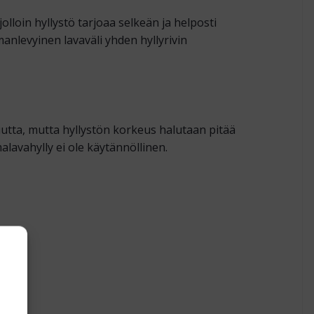
lloin hyllystö tarjoaa selkeän ja helposti
nlevyinen lavaväli yhden hyllyrivin
tuutta, mutta hyllystön korkeus halutaan pitää
lavahylly ei ole käytännöllinen.