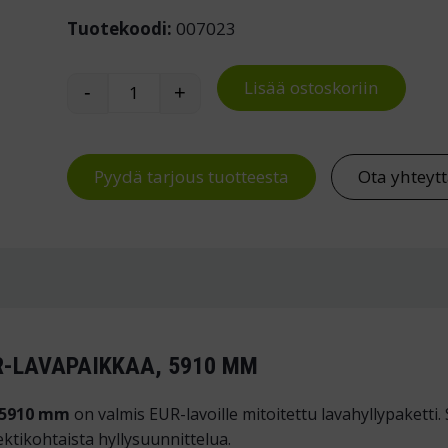
Tuotekoodi:
007023
Lisää ostoskoriin
-
+
Kuormalavahylly 18 EUR-lavapaikkaa mää
Pyydä tarjous tuotteesta
Ota yhteyt
R-LAVAPAIKKAA, 5910 MM
, 5910 mm
on valmis EUR-lavoille mitoitettu lavahyllypaketti. S
ektikohtaista hyllysuunnittelua.