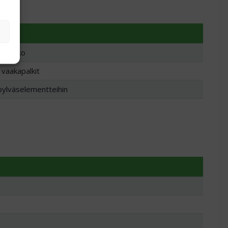
tyrunko
 vaakapalkit
 pylväselementteihin