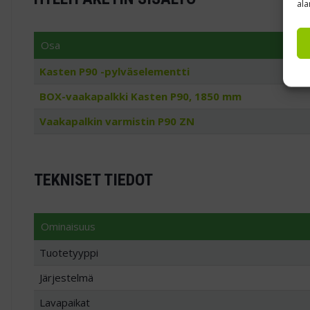
ala
Osa
Kasten P90 -pylväselementti
BOX-vaakapalkki Kasten P90, 1850 mm
Vaakapalkin varmistin P90 ZN
TEKNISET TIEDOT
Ominaisuus
Tuotetyyppi
Järjestelmä
Lavapaikat