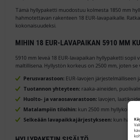
Tämä hyllypaketti muodostuu kolmesta 1850 mm hyllyväl
hahmotettavan rakenteen 18 EUR-lavapaikalle. Ratkai
kokonaisuudeksi.
MIHIN 18 EUR-LAVAPAIKAN 5910 MM K
5910 mm leveä 18 EUR-lavapaikan hyllypaketti sopii va
maltillisena. Hyllystön korkeus on 2500 mm, joten se 
Perusvarastoon:
EUR-lavojen järjestelmälliseen j
Tuotannon yhteyteen:
raaka-aineiden, puolivalm
Huolto- ja varaosavarastoon:
lavojen, laatikoide
Matalampiin tiloihin:
kun 2500 mm hyllykorkeus 
Selkeään lavapaikkajärjestykseen:
kun halutaa
Kä
Val
käv
koh
HYLLYPAKETIN SISÄLTÖ