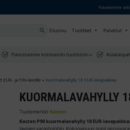
Palvelemme arkis
Etusivu
Tuotteet
Palvelut
Panostamme kotimaisiin tuotteisiin »
Asiakaspal
 EUR- ja FIN-lavoille
»
Kuormalavahylly 18 EUR-lavapaikkaa
KUORMALAVAHYLLY 1
Tuotemerkki:
Kasten
Kasten P90 kuormalavahylly 18 EUR-lavapaikk
lavojen varastointiin. Kokonaisuus sopii perusvar