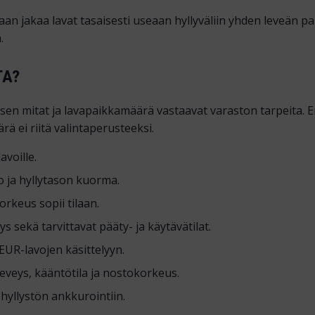
an jakaa lavat tasaisesti useaan hyllyväliin yhden leveän pal
.
TA?
en mitat ja lavapaikkamäärä vastaavat varaston tarpeita. En
rä ei riitä valintaperusteeksi.
voille.
 ja hyllytason kuorma.
rkeus sopii tilaan.
sekä tarvittavat pääty- ja käytävätilat.
EUR-lavojen käsittelyyn.
eveys, kääntötila ja nostokorkeus.
hyllystön ankkurointiin.