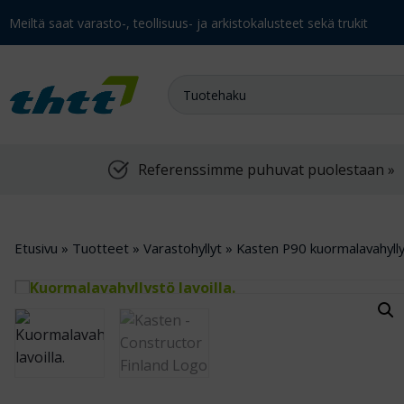
Meiltä saat varasto-, teollisuus- ja arkistokalusteet sekä trukit
Referenssimme puhuvat puolestaan »
Etusivu
»
Tuotteet
»
Varastohyllyt
»
Kasten P90 kuormalavahyllyt