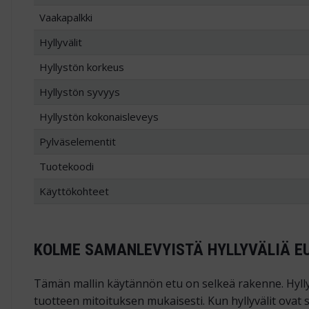
Vaakapalkki
Hyllyvälit
Hyllystön korkeus
Hyllystön syvyys
Hyllystön kokonaisleveys
Pylväselementit
Tuotekoodi
Käyttökohteet
KOLME SAMANLEVYISTÄ HYLLYVÄLIÄ E
Tämän mallin käytännön etu on selkeä rakenne. Hylly
tuotteen mitoituksen mukaisesti. Kun hyllyvälit ovat 