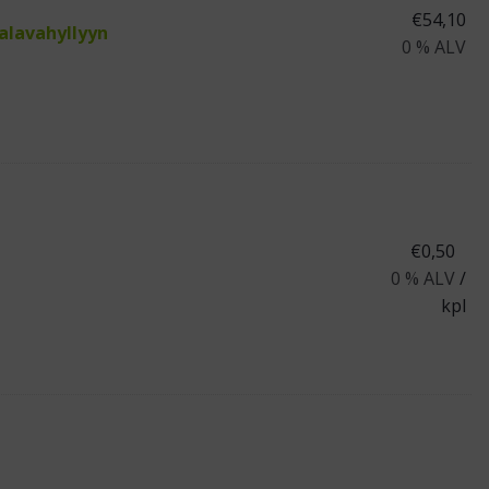
€
54,10
alavahyllyyn
0 % ALV
€
0,50
0 % ALV
/
kpl