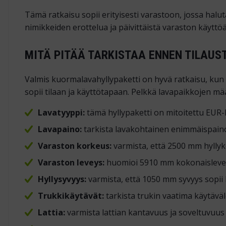
Tämä ratkaisu sopii erityisesti varastoon, jossa haluta
nimikkeiden erottelua ja päivittäistä varaston käyttöä
MITÄ PITÄÄ TARKISTAA ENNEN TILAUS
Valmis kuormalavahyllypaketti on hyvä ratkaisu, kun s
sopii tilaan ja käyttötapaan. Pelkkä lavapaikkojen mää
Lavatyyppi:
tämä hyllypaketti on mitoitettu EUR-la
Lavapaino:
tarkista lavakohtainen enimmäispaino
Varaston korkeus:
varmista, että 2500 mm hyllyko
Varaston leveys:
huomioi 5910 mm kokonaisleveys 
Hyllysyvyys:
varmista, että 1050 mm syvyys sopii 
Trukkikäytävät:
tarkista trukin vaatima käytäväl
Lattia:
varmista lattian kantavuus ja soveltuvuus 