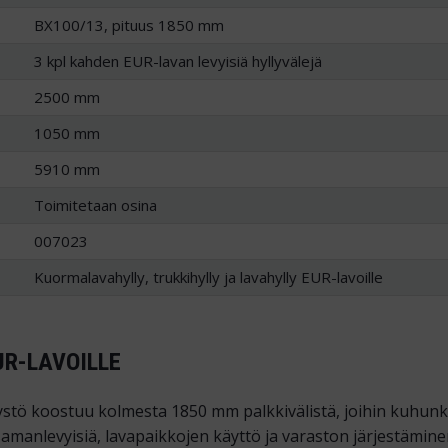
BX100/13, pituus 1850 mm
3 kpl kahden EUR-lavan levyisiä hyllyvälejä
2500 mm
1050 mm
5910 mm
Toimitetaan osina
007023
Kuormalavahylly, trukkihylly ja lavahylly EUR-lavoille
UR-LAVOILLE
stö koostuu kolmesta 1850 mm palkkivälistä, joihin kuhunki
samanlevyisiä, lavapaikkojen käyttö ja varaston järjestämine