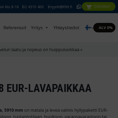
Ostoskori
in klo 8-16
02 4310 400
myynti@thtt.fi
Referenssit
Yritys
Yhteystiedot
ALV 0%
velun laatu ja nopeus on huippuluokkaa »
8 EUR-LAVAPAIKKAA
aa, 5910 mm
on matala ja leveä valmis hyllypaketti EUR-
astoon, tuotantotilaan, huoltoon, varaosavarastoon tai