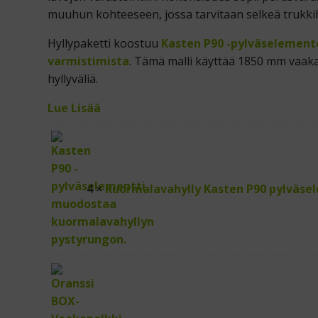
muuhun kohteeseen, jossa tarvitaan selkeä trukkihy
Hyllypaketti koostuu
Kasten P90 -pylväselement
varmistimista
. Tämä malli käyttää 1850 mm vaak
hyllyväliä.
Lue Lisää
4 ×
Kuormalavahylly Kasten P90 pylväse