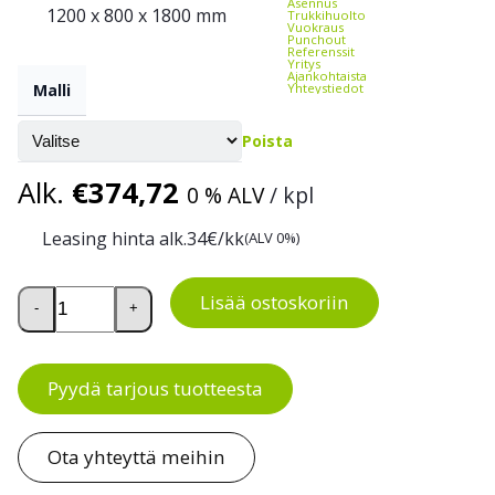
Asennus
1200 x 800 x 1800 mm
Trukkihuolto
Vuokraus
Punchout
Referenssit
Yritys
Ajankohtaista
Malli
Yhteystiedot
Poista
Alk.
€
374,72
0 % ALV
/ kpl
Leasing hinta alk.
34
€/kk
(ALV 0%)
Lavahäkit EUR-lavoille määrä
Lisää ostoskoriin
-
+
Pyydä tarjous tuotteesta
Ota yhteyttä meihin