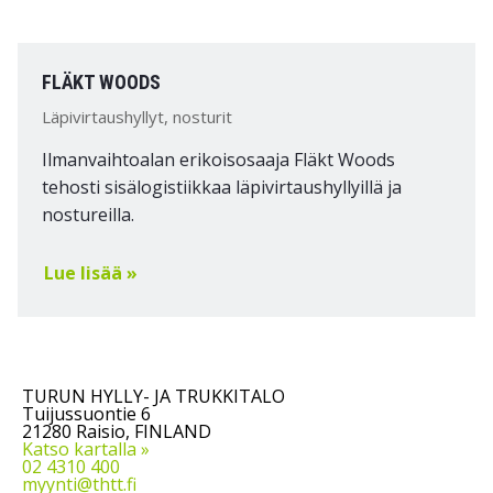
FLÄKT WOODS
Läpivirtaushyllyt, nosturit
Ilmanvaihtoalan erikoisosaaja Fläkt Woods
tehosti sisälogistiikkaa läpivirtaushyllyillä ja
nostureilla.
Lue lisää »
TURUN HYLLY- JA TRUKKITALO
Tuijussuontie 6
21280 Raisio, FINLAND
Katso kartalla »
02 4310 400
myynti@thtt.fi