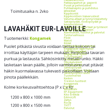
Pakkauspahvit ja -paperit
Pussit ja pehmusteet
Puhtaanapito ja puhdistus
Toimitusaika n. 2vko
Jäteastiat
Kippikontit
Kippikonttien lisävarusteet
Valuma-altaat ja tynnyrinkäsittely
Saksipöydät, nostopöydät ja
kevytnostimet
LAVAHÄKIT EUR-LAVOILLE
Tikkaat, nousuportaat ja työtasot
Lisävarusteet tikkaisiin
Asennukset, huollot ja palvelut
Työturvallisuus
Tuotemerkki:
Kongamek
Peilit
Matot
Ritilät
Puolet pitkästä sivusta voidaan taittaa kokoon tai
Kulunohjaus ja varoitus
Begagnade lagerhyllor
Pallställ begagnat
irroittaa käyttäjän tarpeen mukaan. Helpottaa tavaran
Begagnade hyllor
Työympäristö
purkua ja lastausta. Sähkösinkitty metallirunko. Häkki
Potkulaudat
Ulkokalusteet
lasketaan lavan päälle, jolloin varmistusreunat pitävät
RST-kalusteet
Sähköpöydät
häkin kuormalavassa tukevasti paikoillaan. Voidaan
Sähköpöytien rungot
Sähköpöytien tasot
Tuotemerkit
pinota päällekkäin.
Kasten
Treston tuotteet
Kongamek
Kolme korkeusvaihtoehtoa (P x L x K):
Axelent
Mitsubishi
EP-Equipment
Kito Erikkilä
1200 x 800 x 1000 mm
EdmoLift
Zallys
Rocla
1200 x 800 x 1500 mm
THTT
Palvelut