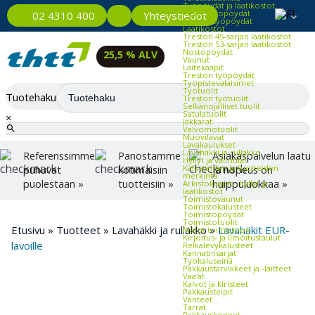
Työpöydät ja laatikostot
Kevyet työpöydät
Yhteystiedot
02 4310 400
Raskaat työpöydät
Laatikostot
Treston 45-sarjan laatikostot
Treston 53-sarjan laatikostot
Nostopöydät
25,5 % ALV
Vaunut
Laitekaapit
Treston työpöydät
Työpistevalaisimet
Työtuolit
Tuotehaku
Treston työtuolit
Selkänojalliset tuolit
Satulatuolit
×
Jakkarat
Valvomotuolit
Muovilavat
Lavakaulukset
Lavahäkki ja rullakko
Referenssimme
Panostamme
Asiakaspalvelun laatu
Hyllyt ja väliritilät
Kalusteiden ja tuotteiden
puhuvat
kotimaisiin
ja nopeus on
merkintä
puolestaan »
tuotteisiin »
huippuluokkaa »
Arkistokaapit, -hyllyt ja -
laatikostot
Toimistovaunut
Toimistokalusteet
Toimistopöydät
Toimistotuolit
Etusivu
»
Tuotteet
»
Lavahäkki ja rullakko
»
Lavahäkit EUR-
Matot toimistoon
Kirjoitus- ja ilmoitustaulut
lavoille
Reikälevykalusteet
Kannatinsarjat
Työkaluseinä
Pakkaustarvikkeet ja -laitteet
Vaa'at
Kalvot ja kiristeet
Pakkausteipit
Vanteet
Tarrat
Pakkauskoneet