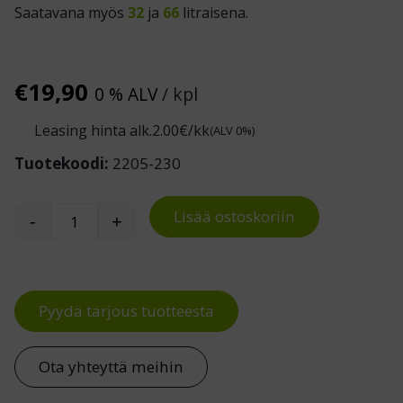
Saatavana myös
32
ja
66
litraisena.
€
19,90
0 % ALV
/ kpl
Leasing hinta alk.
2.00
€/kk
(ALV 0%)
Tuotekoodi:
2205-230
Lisää ostoskoriin
-
+
Muovilaatikko 18 L määrä
Pyydä tarjous tuotteesta
Ota yhteyttä meihin