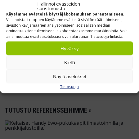
Hallinnoi evästeiden
olosuhteet.
suostumusta
Käytämme evästeitä käyttäjäkokemuksen parantamiseen.
Valinnoistasi riippuen käytämme evästeitä sisällön räätälöimiseen,
HELPPO KÄSITELLÄ – SUJUVA LOGISTIIKKA
sivuston kävijämäärien analysoimiseen, sosiaalisen median
ominaisuuksien tukemiseen ja kohdentaaksemme markkinointia. Voit
Muotoillut otekahvat lyhyillä sivuilla –
aina muuttaa evästeasetuksiasi sivun alareunan Tietosuoja-linkistä.
varma ote.
Hyväksy
Sileä sisäpinta – nopea puhdistaa vedellä ja
pesuaineella.
Kiellä
Sopii lavansiirtovaunun, rullapöydän ja
Näytä asetukset
hyllystapeterin standardi­mitoituksiin.
Tietosuoja
TUTUSTU REFERENSSEIHIMME »