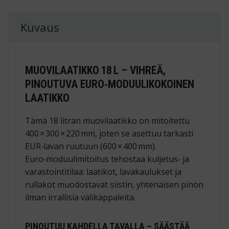
Kuvaus
MUOVILAATIKKO 18 L – VIHREÄ,
PINOUTUVA EURO‑MODUULIKOKOINEN
LAATIKKO
Tämä 18 litran muovilaatikko on mitoitettu
400 × 300 × 220 mm
, joten se asettuu tarkasti
EUR‑lavan ruutuun (600 × 400 mm).
Euro‑moduulimitoitus tehostaa kuljetus‑ ja
varastointitilaa: laatikot, lavakaulukset ja
rullakot muodostavat siistin, yhtenäisen pinon
ilman irrallisia välikappaleita.
PINOUTUU KAHDELLA TAVALLA – SÄÄSTÄÄ