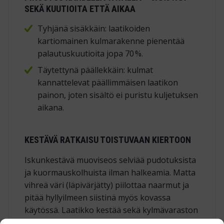
SEKÄ KUUTIOITA ETTÄ AIKAA
Tyhjänä sisäkkäin: laatikoiden
kartiomainen kulmarakenne pienentää
palautuskuutioita jopa 70 %.
Täytettynä päällekkäin: kulmat
kannattelevat päällimmäisen laatikon
painon, joten sisältö ei puristu kuljetuksen
aikana.
KESTÄVÄ RATKAISU TOISTUVAAN KIERTOON
Iskunkestävä muoviseos selviää pudotuksista
ja kuormauskolhuista ilman halkeamia. Matta
vihreä väri (läpivärjätty) piilottaa naarmut ja
pitää hyllyilmeen siistinä myös kovassa
käytössä. Laatikko kestää sekä kylmävaraston
pakastelämpötilat että varastohallin lämpimät