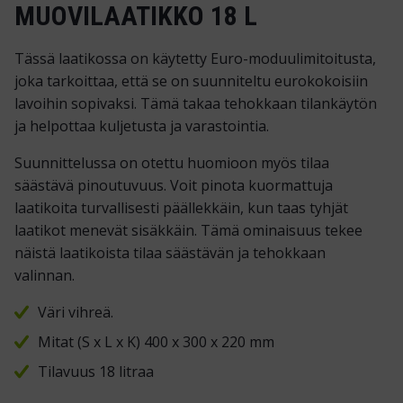
MUOVILAATIKKO 18 L
Tässä laatikossa on käytetty Euro-moduulimitoitusta,
joka tarkoittaa, että se on suunniteltu eurokokoisiin
lavoihin sopivaksi. Tämä takaa tehokkaan tilankäytön
ja helpottaa kuljetusta ja varastointia.
Suunnittelussa on otettu huomioon myös tilaa
säästävä pinoutuvuus. Voit pinota kuormattuja
laatikoita turvallisesti päällekkäin, kun taas tyhjät
laatikot menevät sisäkkäin. Tämä ominaisuus tekee
näistä laatikoista tilaa säästävän ja tehokkaan
valinnan.
Väri vihreä.
Mitat (S x L x K) 400 x 300 x 220 mm
Tilavuus 18 litraa