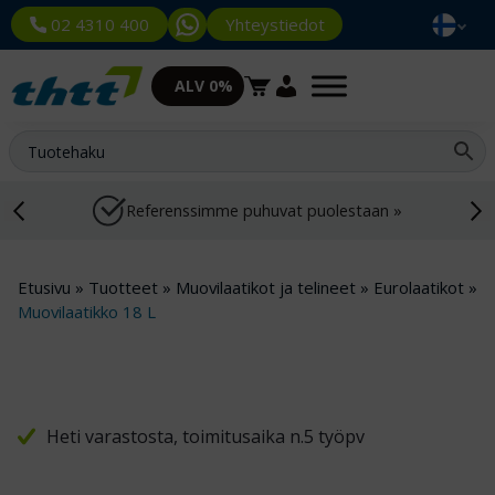
Yhteystiedot
02 4310 400
ALV 0%
Referenssimme puhuvat puolestaan »
Etusivu
»
Tuotteet
»
Muovilaatikot ja telineet
»
Eurolaatikot
»
Muovilaatikko 18 L
Heti varastosta, toimitusaika n.5 työpv