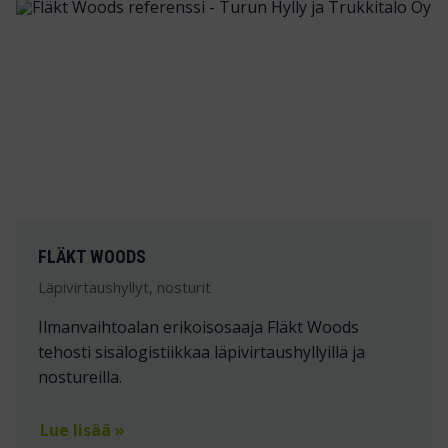
FLÄKT WOODS
Läpivirtaushyllyt, nosturit
Ilmanvaihtoalan erikoisosaaja Fläkt Woods
tehosti sisälogistiikkaa läpivirtaushyllyillä ja
nostureilla.
Lue lisää »