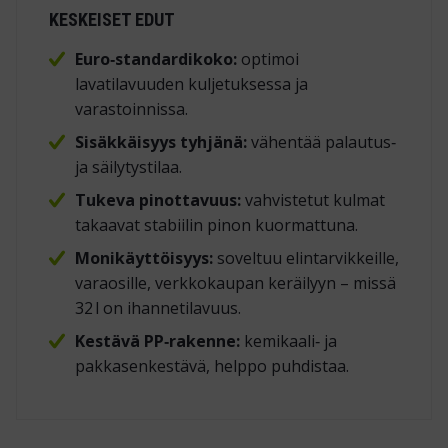
KESKEISET EDUT
Euro‑standardikoko:
optimoi
lavatilavuuden kuljetuksessa ja
varastoinnissa.
Sisäkkäisyys tyhjänä:
vähentää palautus‑
ja säilytystilaa.
Tukeva pinottavuus:
vahvistetut kulmat
takaavat stabiilin pinon kuormattuna.
Monikäyttöisyys:
soveltuu elintarvikkeille,
varaosille, verkkokaupan keräilyyn – missä
32 l on ihanne­tilavuus.
Kestävä PP‑rakenne:
kemikaali‑ ja
pakkasenkestävä, helppo puhdistaa.