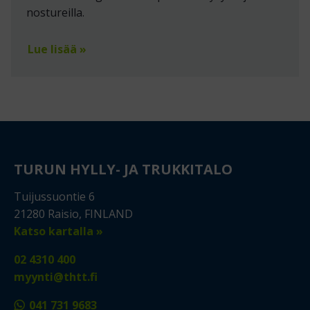
nostureilla.
Lue lisää »
TURUN HYLLY- JA TRUKKITALO
Tuijussuontie 6
21280 Raisio, FINLAND
Katso kartalla »
02 4310 400
myynti@thtt.fi
041 731 9683