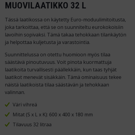
MUOVILAATIKKO 32 L
Tässä laatikossa on käytetty Euro-moduulimitoitusta,
joka tarkoittaa, että se on suunniteltu eurokokoisiin
lavoihin sopivaksi. Tämä takaa tehokkaan tilankäytön
ja helpottaa kuljetusta ja varastointia.
Suunnittelussa on otettu huomioon myös tilaa
säästävä pinoutuvuus. Voit pinota kuormattuja
laatikoita turvallisesti päällekkäin, kun taas tyhjät
laatikot menevät sisäkkäin. Tämä ominaisuus tekee
näistä laatikoista tilaa säästävän ja tehokkaan
valinnan.
Väri vihreä
Mitat (S x L x K): 600 x 400 x 180 mm
Tilavuus 32 litraa