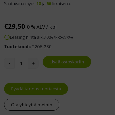
Saatavana myös
18
ja
66
litraisena.
€
29,50
0 % ALV
/ kpl
Leasing hinta alk.
3.00
€/kk
(ALV 0%)
Tuotekoodi:
2206-230
Lisää ostoskoriin
-
+
Muovilaatikko 32 L määrä
Pyydä tarjous tuotteesta
Ota yhteyttä meihin