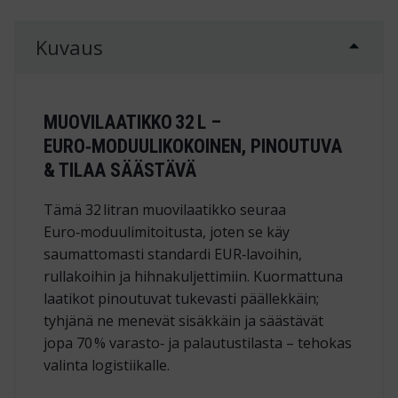
Kuvaus
MUOVILAATIKKO 32 L –
EURO‑MODUULIKOKOINEN, PINOUTUVA
& TILAA SÄÄSTÄVÄ
Tämä 32 litran muovilaatikko seuraa
Euro‑moduulimitoitusta, joten se käy
saumattomasti standardi EUR‑lavoihin,
rullakoihin ja hihnakuljettimiin. Kuormattuna
laatikot pinoutuvat tukevasti päällekkäin;
tyhjänä ne menevät sisäkkäin ja säästävät
jopa 70 % varasto‑ ja palautustilasta – tehokas
valinta logistiikalle.