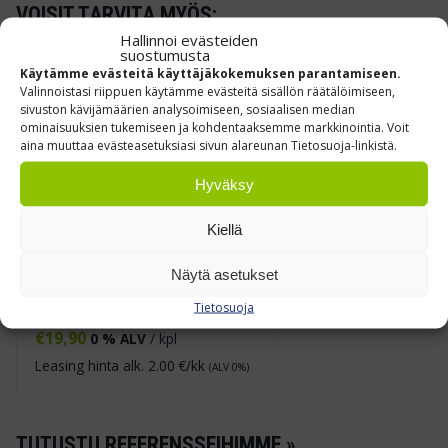
VOISIT TARVITA MYÖS:
Hallinnoi evästeiden
suostumusta
Käytämme evästeitä käyttäjäkokemuksen parantamiseen.
Valinnoistasi riippuen käytämme evästeitä sisällön räätälöimiseen,
sivuston kävijämäärien analysoimiseen, sosiaalisen median
ominaisuuksien tukemiseen ja kohdentaaksemme markkinointia. Voit
aina muuttaa evästeasetuksiasi sivun alareunan Tietosuoja-linkistä.
Hyväksy
Kiellä
Näytä asetukset
Muovilaatikko 18 L
Tietosuoja
€
19,90
0 % ALV
/ kpl
Leasing hinta alk.
2.00
€/kk
(ALV 0%)
TUTUSTU REFERENSSEIHIMME »