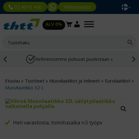
Yhteystiedot
02 4310 400
ALV 0%
Referenssimme puhuvat puolestaan »
Etusivu
»
Tuotteet
»
Muovilaatikot ja telineet
»
Eurolaatikot
»
Muovilaatikko 32 L
Heti varastosta, toimitusaika n.5 työpv