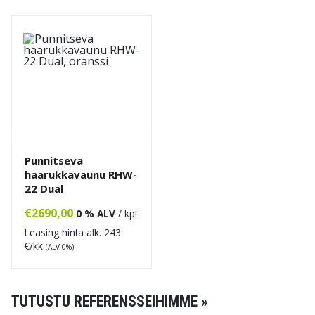
Punnitseva
haarukkavaunu RHW-
22 Dual
€
2690,00
0 % ALV
/ kpl
Leasing hinta alk.
243
€/kk
(ALV 0%)
TUTUSTU REFERENSSEIHIMME »