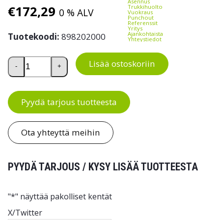
Asennus
€
172,29
Trukkihuolto
0 % ALV
Vuokraus
Punchout
Referenssit
Yritys
Ajankohtaista
Tuotekoodi:
898202000
Yhteystiedot
Punnitseva haarukkavaunu Rocla RHW-22 Dual Laturi mä
Lisää ostoskoriin
-
+
Pyydä tarjous tuotteesta
Ota yhteyttä meihin
PYYDÄ TARJOUS / KYSY LISÄÄ TUOTTEESTA
"
*
" näyttää pakolliset kentät
X/Twitter