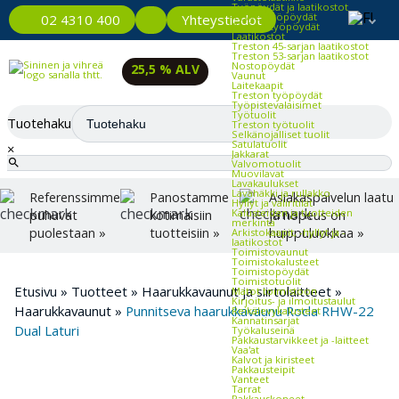
Työpöydät ja laatikostot
Kevyet työpöydät
Yhteystiedot
02 4310 400
Raskaat työpöydät
Laatikostot
Treston 45-sarjan laatikostot
Treston 53-sarjan laatikostot
Nostopöydät
25,5 % ALV
Vaunut
Laitekaapit
Treston työpöydät
Työpistevalaisimet
Työtuolit
Tuotehaku
Treston työtuolit
Selkänojalliset tuolit
Satulatuolit
×
Jakkarat
Valvomotuolit
Muovilavat
Lavakaulukset
Lavahäkki ja rullakko
Referenssimme
Panostamme
Asiakaspalvelun laatu
Hyllyt ja väliritilät
Kalusteiden ja tuotteiden
puhuvat
kotimaisiin
ja nopeus on
merkintä
puolestaan »
tuotteisiin »
huippuluokkaa »
Arkistokaapit, -hyllyt ja -
laatikostot
Toimistovaunut
Toimistokalusteet
Toimistopöydät
Toimistotuolit
Etusivu
»
Tuotteet
»
Haarukkavaunut ja siirtolaitteet
»
Matot toimistoon
Kirjoitus- ja ilmoitustaulut
Haarukkavaunut
»
Punnitseva haarukkavaunu Rocla RHW-22
Reikälevykalusteet
Kannatinsarjat
Dual Laturi
Työkaluseinä
Pakkaustarvikkeet ja -laitteet
Vaa'at
Kalvot ja kiristeet
Pakkausteipit
Vanteet
Tarrat
Pakkauskoneet