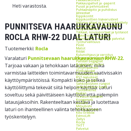
Pakkauspahvit ja -paperit
Heti varastosta.
Pussit ja pehmusteet
Puhtaanapito ja puhdistus
Jäteastiat
Kippikontit
Kippikonttien lisävarusteet
Valuma-altaat ja tynnyrinkäsittely
PUNNITSEVA HAARUKKAVAUNU
Saksipöydät, nostopöydät ja
kevytnostimet
Tikkaat, nousuportaat ja työtasot
ROCLA RHW-22 DUAL LATURI
Lisävarusteet tikkaisiin
Asennukset, huollot ja palvelut
Työturvallisuus
Peilit
Tuotemerkki:
Rocla
Matot
Ritilät
Kulunohjaus ja varoitus
Varalaturi
Punnitsevaan haarukkavaunuun RHW-22.
Begagnade lagerhyllor
Pallställ begagnat
Begagnade hyllor
Tarjoaa vakaan ja tehokkaan latauksen, mikä
Työympäristö
Potkulaudat
varmistaa laitteiden toimintavarmuuden vaativissakin
Ulkokalusteet
RST-kalusteet
käyttöympäristöissä. Kompakti koko ja selkeä
Sähköpöydät
Sähköpöytien rungot
käyttöliittymä tekevät siitä helpon käyttää. Laturi
Sähköpöytien tasot
Tuotemerkit
Kasten
soveltuu sekä päivittäiseen käyttöön että pidempiin
Treston tuotteet
Kongamek
latausjaksoihin. Rakenteeltaan kestävä ja luotettava
Axelent
Mitsubishi
laturi on ihanteellinen valinta tehokkaaseen
EP-Equipment
Kito Erikkilä
työskentelyyn.
EdmoLift
Zallys
Rocla
THTT
Palvelut