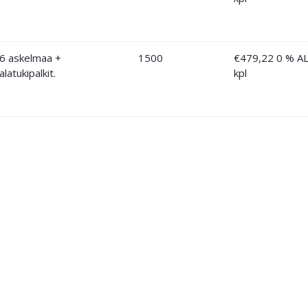
6 askelmaa +
1500
€
479,22
0 % A
alatukipalkit.
kpl