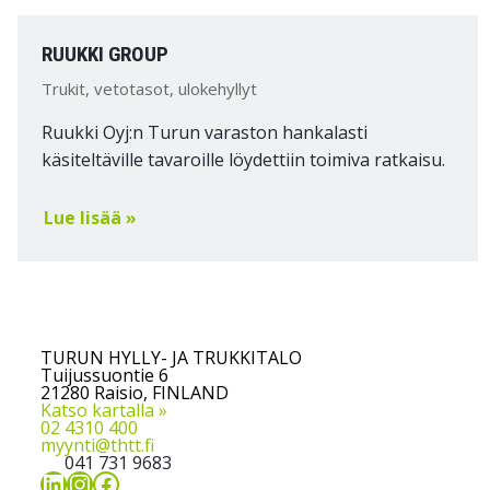
RUUKKI GROUP
Trukit, vetotasot, ulokehyllyt
Ruukki Oyj:n Turun varaston hankalasti
käsiteltäville tavaroille löydettiin toimiva ratkaisu.
Lue lisää »
TURUN HYLLY- JA TRUKKITALO
Tuijussuontie 6
21280 Raisio, FINLAND
Katso kartalla »
02 4310 400
myynti@thtt.fi
041 731 9683
LinkedIn
Instagram
Facebook