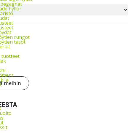
l begagnat
de hyllor
äristö
udat
usteet
usteet
öydät
ytien rungot
ytien tasot
rkit
 tuotteet
ek
shi
ipment
kkilä
tä meihin
t
EESTA
s
uolto
us
ut
ssit