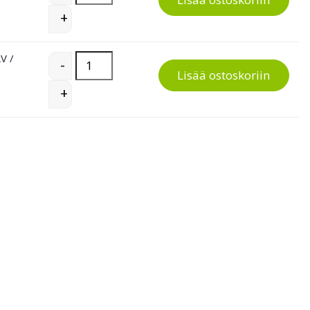
+
LV
/
ReTee-tasotikkaat quantity
-
Lisää ostoskoriin
+