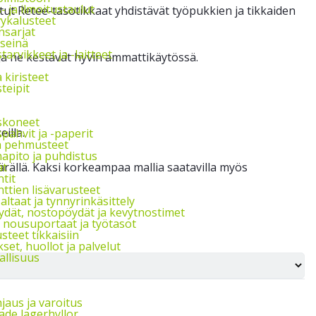
s- ja ilmoitustaulut
tut Retee-tasotikkaat yhdistävät työpukkien ja tikkaiden
vykalusteet
nsarjat
seinä
arvikkeet ja -laitteet
, ja ne kestävät hyvin ammattikäytössä.
a kiristeet
teipit
skoneet
illa.
pahvit ja -paperit
ja pehmusteet
apito ja puhdistus
rällä. Kaksi korkeampaa mallia saatavilla myös
at
tit
ttien lisävarusteet
ltaat ja tynnyrinkäsittely
ydät, nostopöydät ja kevytnostimet
, nousuportaat ja työtasot
steet tikkaisiin
et, huollot ja palvelut
allisuus
jaus ja varoitus
de lagerhyllor