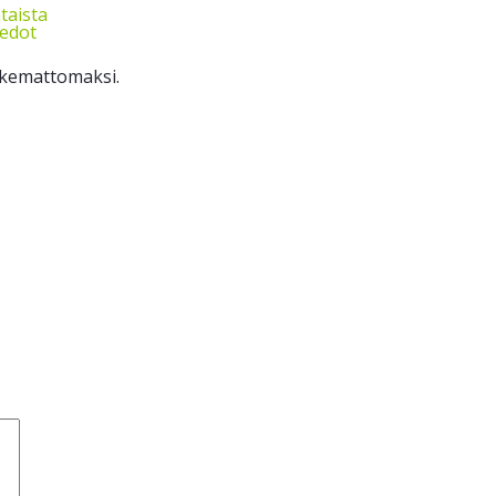
taista
iedot
oskemattomaksi.