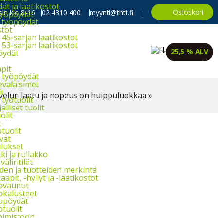
t ja laatikostot
Ostoskori
in klo 8-16
02 4310 400
myynti@thtt.fi
työpöydät
 työpöydät
stot
45-sarjan laatikostot
53-sarjan laatikostot
25,5 % ALV
öydät
apit
 työpöydät
evalaisimet
it
velun laatu ja nopeus on huippuluokkaa »
työtuolit
alliset tuolit
olit
t
tuolit
vat
lukset
i ja rullakko
väliritilät
iden ja tuotteiden merkintä
aapit, -hyllyt ja -laatikostot
ovaunut
okalusteet
opöydät
otuolit
oimistoon