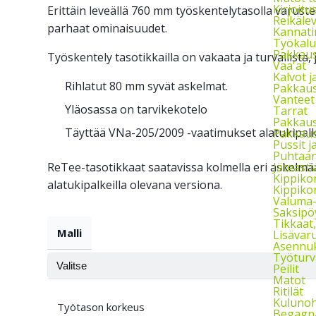
Kirjoitu
Erittäin leveällä 760 mm työskentelytasolla varuste
Reikäle
parhaat ominaisuudet.
Kannati
Työkalu
Pakkaust
Työskentely tasotikkailla on vakaata ja turvallista
Vaa'at
Kalvot j
Rihlatut 80 mm syvät askelmat.
Pakkaus
Vanteet
Yläosassa on tarvikekotelo
Tarrat
Pakkau
Täyttää VNa-205/2009 -vaatimukset alatukipalke
Pakkaus
Pussit 
Puhtaan
ReTee-tasotikkaat saatavissa kolmella eri askelmää
Jäteasti
Kippikon
alatukipalkeilla olevana versiona.
Kippikon
Valuma-a
Saksipö
Tikkaat
Malli
Lisävaru
Asennuks
Työturv
Peilit
Matot
Ritilät
Kulunoh
Työtason korkeus
Begagna