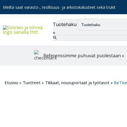
Meiltä saat varasto-, teollisuus- ja arkistokalusteet sekä trukit
Tuotehaku
×
Referenssimme puhuvat puolestaan »
Etusivu
»
Tuotteet
»
Tikkaat, nousuportaat ja työtasot
»
ReTee-