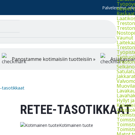
Työpöydä
Palvelemme arkis
Kevyet 
Raskaat
Laatiko
Treston 
Treston 
Nostop
Vaunut
Laiteka
Treston
Työpist
Työtuol
Panostamme kotimaisiin tuotteisiin »
Asiakaspal
Treston 
Selkänoj
Satulatu
Jakkara
Valvomo
Muovila
tasotikkaat
Lavakau
Lavahäkk
Hyllyt ja 
Kaluste
RETEE-TASOTIKKAAT
Arkistok
Toimist
Toimist
Toimist
Kotimainen tuote
Toimist
Matot t