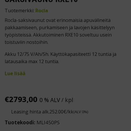
Tuotemerkki:
Rocla
Rocla-saksivaunut ovat erinomaisia apuvälineitä
pakkaamiseen, purkamiseen ja lavojen käsittelyyn
työpisteissä. Akkutoiminen RXE10 soveltuu usein
toistuviin nostoihin.
Akku 12/75 V/Ah/5h. Käyttökapasiteetti 12 tuntia ja
latausaika max 12 tuntia.
Lue lisää
€
2793,00
0 % ALV
/ kpl
Leasing hinta alk.
252.00
€/kk
(ALV 0%)
Tuotekoodi:
MLI450PS