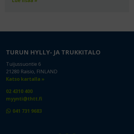
Lue lisää »
TURUN HYLLY- JA TRUKKITALO
Tuijussuontie 6
21280 Raisio, FINLAND
Katso kartalla »
02 4310 400
myynti@thtt.fi
041 731 9683