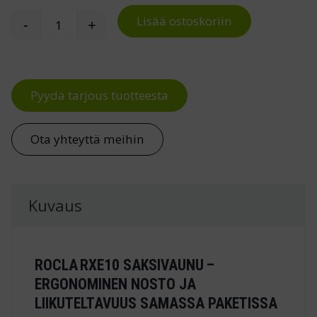
Lisää ostoskoriin
-
+
Rocla sähkökäyttöinen saksivaunu RXE10 määrä
Pyydä tarjous tuotteesta
Ota yhteyttä meihin
Kuvaus
ROCLA RXE10 SAKSIVAUNU –
ERGONOMINEN NOSTO JA
LIIKUTELTAVUUS SAMASSA PAKETISSA