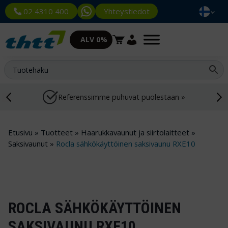
Yhteystiedot
02 4310 400
ALV 0%
Referenssimme puhuvat puolestaan »
Etusivu
»
Tuotteet
»
Haarukkavaunut ja siirtolaitteet
»
Saksivaunut
»
Rocla sähkökäyttöinen saksivaunu RXE10
ROCLA SÄHKÖKÄYTTÖINEN
SAKSIVAUNU RXE10