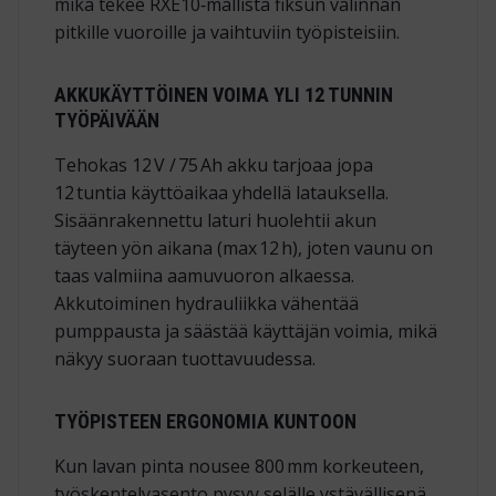
mikä tekee RXE10‑mallista fiksun valinnan
pitkille vuoroille ja vaihtuviin työpisteisiin.
AKKUKÄYTTÖINEN VOIMA YLI 12 TUNNIN
TYÖPÄIVÄÄN
Tehokas 12 V / 75 Ah akku tarjoaa jopa
12 tuntia käyttöaikaa yhdellä latauksella.
Sisäänrakennettu laturi huolehtii akun
täyteen yön aikana (max 12 h), joten vaunu on
taas valmiina aamu­vuoron alkaessa.
Akkutoiminen hydrauliikka vähentää
pumppausta ja säästää käyttäjän voimia, mikä
näkyy suoraan tuottavuudessa.
TYÖPISTEEN ERGONOMIA KUNTOON
Kun lavan pinta nousee 800 mm korkeuteen,
työskentelyasento pysyy selälle ystävällisenä