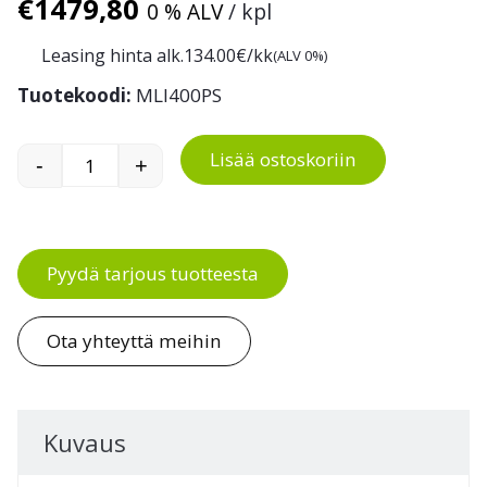
€
1479,80
0 % ALV
/ kpl
Leasing hinta alk.
134.00
€/kk
(ALV 0%)
Tuotekoodi:
MLI400PS
Lisää ostoskoriin
-
+
Rocla saksivaunu RXM10 määrä
Pyydä tarjous tuotteesta
Ota yhteyttä meihin
Kuvaus