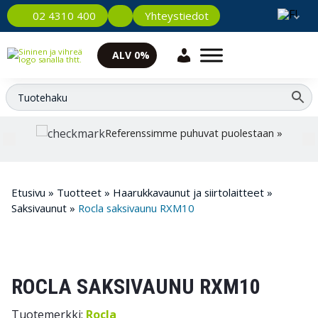
Yhteystiedot
02 4310 400
ALV 0%
Referenssimme puhuvat puolestaan »
Etusivu
»
Tuotteet
»
Haarukkavaunut ja siirtolaitteet
»
Saksivaunut
»
Rocla saksivaunu RXM10
ROCLA SAKSIVAUNU RXM10
Tuotemerkki:
Rocla