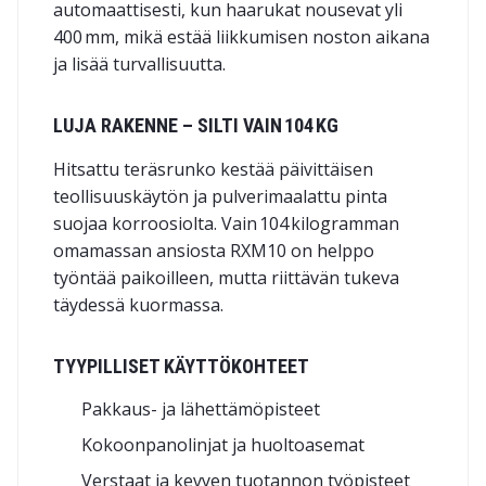
automaattisesti, kun haarukat nousevat yli
400 mm, mikä estää liikkumisen noston aikana
ja lisää turvallisuutta.
LUJA RAKENNE – SILTI VAIN 104 KG
Hitsattu teräsrunko kestää päivittäisen
teollisuuskäytön ja pulverimaalattu pinta
suojaa korroosiolta. Vain 104 kilogramman
omamassan ansiosta RXM10 on helppo
työntää paikoilleen, mutta riittävän tukeva
täydessä kuormassa.
TYYPILLISET KÄYTTÖKOHTEET
Pakkaus- ja lähettämöpisteet
Kokoonpanolinjat ja huoltoasemat
Verstaat ja kevyen tuotannon työpisteet