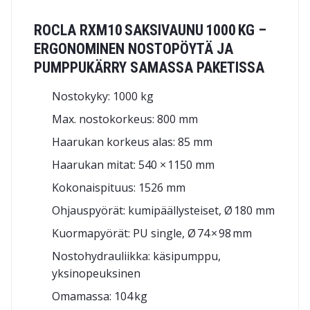
ROCLA RXM10 SAKSIVAUNU 1000 KG –
ERGONOMINEN NOSTOPÖYTÄ JA
PUMPPUKÄRRY SAMASSA PAKETISSA
Nostokyky: 1000 kg
Max. nostokorkeus: 800 mm
Haarukan korkeus alas: 85 mm
Haarukan mitat: 540 × 1150 mm
Kokonaispituus: 1526 mm
Ohjauspyörät: kumipäällysteiset, Ø 180 mm
Kuormapyörät: PU single, Ø 74 × 98 mm
Nostohydrauliikka: käsipumppu,
yksinopeuksinen
Omamassa: 104 kg