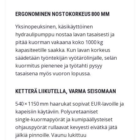
ERGONOMINEN NOSTOKORKEUS 800 MM
Yksinopeuksinen, käsikäyttöinen
hydraulipumppu nostaa lavan tasaisesti ja
pitää kuorman vakaana koko 1000 kg
kapasiteetille saakka. Kun lavan korkeus
säädetään työntekijän vyötärölinjalle, selän
kuormitus pienenee ja työtahti pysyy
tasaisena myös vuoron lopussa.
KETTERÄ LIIKUTELLA, VARMA SEISOMAAN
540 × 1150 mm haarukat sopivat EUR‑lavoille ja
kapeisiin käytäviin. Polyuretaaniset
single‑kuormapyörät ja kumipäällysteiset
ohjauspyörät rullaavat kevyesti eivätkä jätä
jälkiä pinnoille. Vaunu lukittuu