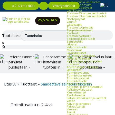
Työpöydät ja laatikostot
Kevyet työpöydät
Yhteystiedot
02 4310 400
Raskaat työpöydät
Laatikostot
Treston 45-sarjan laatikostot
Treston 53-sarjan laatikostot
Nostopöydät
25,5 % ALV
Vaunut
Laitekaapit
Treston työpöydät
Työpistevalaisimet
Työtuolit
Tuotehaku
Treston työtuolit
Selkänojalliset tuolit
Satulatuolit
×
Jakkarat
Valvomotuolit
Muovilavat
Lavakaulukset
Lavahäkki ja rullakko
Referenssimme
Panostamme
Asiakaspalvelun laatu
Hyllyt ja väliritilät
Kalusteiden ja tuotteiden
puhuvat
kotimaisiin
ja nopeus on
merkintä
puolestaan »
tuotteisiin »
huippuluokkaa »
Arkistokaapit, -hyllyt ja -
laatikostot
Toimistovaunut
Toimistokalusteet
Toimistopöydät
Toimistotuolit
Etusivu
»
Tuotteet
»
Säädettävä seinätuki tikkaisiin
Matot toimistoon
Kirjoitus- ja ilmoitustaulut
Reikälevykalusteet
Kannatinsarjat
Työkaluseinä
Pakkaustarvikkeet ja -laitteet
Vaa'at
Kalvot ja kiristeet
Toimitusaika n. 2-4 vk
Pakkausteipit
Vanteet
Tarrat
Pakkauskoneet