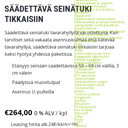
Pakkauspahvit ja -paperit
SÄÄDETTÄVÄ SEINÄTUKI
Pussit ja pehmusteet
Puhtaanapito ja puhdistus
Jäteastiat
Kippikontit
TIKKAISIIN
Kippikonttien lisävarusteet
Valuma-altaat ja tynnyrinkäsittely
Saksipöydät, nostopöydät ja
kevytnostimet
Tikkaat, nousuportaat ja työtasot
Säädettävä seinätuki tavarahyllyllä varustettuna. Kun
Lisävarusteet tikkaisiin
Asennukset, huollot ja palvelut
tarvitset sekä vakaata asennuskulmaa että kätevää
Työturvallisuus
Peilit
tavarahyllyä, säädettävä seinätuki tikkaisiin tarjoaa
Matot
Ritilät
kaksi hyötyä yhdessä paketissa.
Kulunohjaus ja varoitus
Begagnade lagerhyllor
Pallställ begagnat
Begagnade hyllor
Etäisyys seinään säädettävissä 50 – 68 cm välillä, 3
Työympäristö
Potkulaudat
cm välein
Ulkokalusteet
RST-kalusteet
Sähköpöydät
Päädyissä muovitulpat
Sähköpöytien rungot
Sähköpöytien tasot
Tuotemerkit
Asennus U-pulteilla
Kasten
Treston tuotteet
Kongamek
Axelent
Mitsubishi
EP-Equipment
€
264,00
Kito Erikkilä
0 % ALV
/ kpl
EdmoLift
Zallys
Rocla
THTT
Leasing hinta alk.
24
€/kk
(ALV 0%)
Palvelut