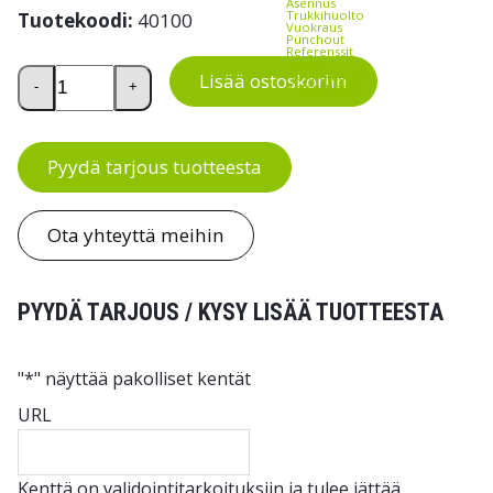
Asennus
Trukkihuolto
Tuotekoodi:
40100
Vuokraus
Punchout
Referenssit
Yritys
Säädettävä seinätuki tikkaisiin määrä
Ajankohtaista
Lisää ostoskoriin
-
+
Yhteystiedot
Pyydä tarjous tuotteesta
Ota yhteyttä meihin
PYYDÄ TARJOUS / KYSY LISÄÄ TUOTTEESTA
"
*
" näyttää pakolliset kentät
URL
Kenttä on validointitarkoituksiin ja tulee jättää