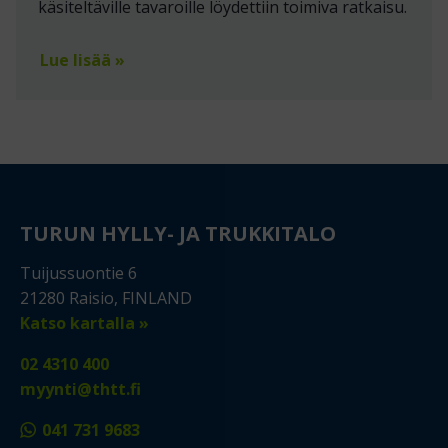
käsiteltäville tavaroille löydettiin toimiva ratkaisu.
Lue lisää »
TURUN HYLLY- JA TRUKKITALO
Tuijussuontie 6
21280 Raisio, FINLAND
Katso kartalla »
02 4310 400
myynti@thtt.fi
041 731 9683