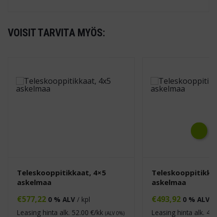
VOISIT TARVITA MYÖS:
Next
Teleskooppitikkaat, 4×5
Teleskooppitikka
askelmaa
askelmaa
€
577,22
€
493,92
0 % ALV
/ kpl
0 % ALV
/ 
Leasing hinta alk.
52.00
€/kk
Leasing hinta alk.
45.
(ALV 0%)