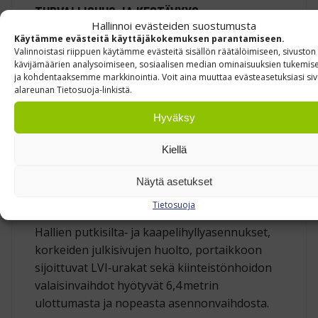
TURVALLISUUS JA KESTÄVYYS
Hallinnoi evästeiden suostumusta
Eloksoitu alumiinirunko hylkii likaa ja
Käytämme evästeitä käyttäjäkokemuksen parantamiseen.
Valinnoistasi riippuen käytämme evästeitä sisällön räätälöimiseen, sivuston
korroosiota.
kävijämäärien analysoimiseen, sosiaalisen median ominaisuuksien tukemis
ja kohdentaaksemme markkinointia. Voit aina muuttaa evästeasetuksiasi si
Rihlattujen askelmien syvä profiili parantaa
alareunan Tietosuoja-linkistä.
pitoa pölyisillä ja öljyisillä pinnoilla.
Hyväksy
Automaattinen turvalukitus varmistaa, että
teleskooppiputket pysyvät lukittuina myös
Kiellä
sivuttaiskuormissa.
Näytä asetukset
TYYPILLISET KÄYTTÖKOHTEET
Tietosuoja
Hallien putkisilta‑ ja kaapelihyllyasennukset,
korkeiden julkisivujen huolto, portaikkoon
sijoittuvat LVI‑urakat sekä kiinteistönhoidon
valaisinvaihdot hyötyvät 6,4 metrin
ulottumasta ja nopeasta asennonvaihdosta.