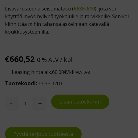
Lisävarusteena seisomataso (
6635-610
), jota voi
käyttää myös hyllynä työkaluille ja tarvikkeille. Sen voi
kiinnittää mihin tahansa askelmaan kätevällä
koukkusysteemillä.
€
660,52
0 % ALV
/ kpl
Leasing hinta alk.
60.00
€/kk
(ALV 0%)
Tuotekoodi:
6633-610
Lisää ostoskoriin
-
+
Teleskooppitikkaat, 4x6 askelmaa määrä
Pyydä tarjous tuotteesta