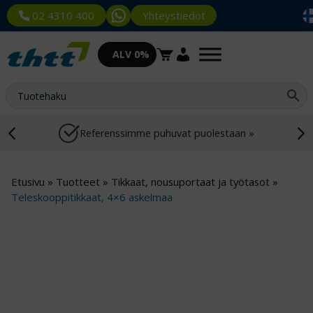
Yhteystiedot
02 4310 400
ALV 0%
Referenssimme puhuvat puolestaan »
Etusivu
»
Tuotteet
»
Tikkaat, nousuportaat ja työtasot
»
Teleskooppitikkaat, 4×6 askelmaa