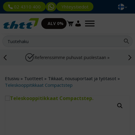
Yhteystiedot
02 4310 400
ALV 0%
Referenssimme puhuvat puolestaan »
Etusivu
»
Tuotteet
»
Tikkaat, nousuportaat ja työtasot
»
Teleskooppitikkaat Compactstep