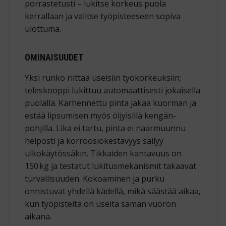
porrastetusti – lukitse korkeus puola
kerrallaan ja valitse työpisteeseen sopiva
ulottuma.
OMINAISUUDET
Yksi runko riittää useisiin työ­korkeuksiin;
teleskooppi lukittuu automaattisesti jokaisella
puolalla. Karhennettu pinta jakaa kuorman ja
estää lipsumisen myös öljyisillä kengän­
pohjilla. Lika ei tartu, pinta ei naarmuunnu
helposti ja korroosio­kestävyys säilyy
ulkokäytössäkin. Tikkaiden kantavuus on
150 kg ja testatut lukitus­mekanismit takaavat
turvallisuuden. Kokoaminen ja purku
onnistuvat yhdellä kädellä, mikä säästää aikaa,
kun työ­pisteitä on useita saman vuoron
aikana.