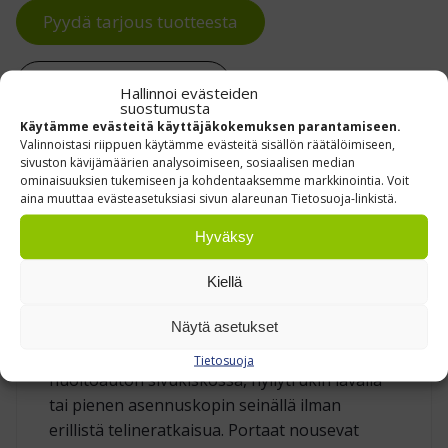
Pyydä tarjous tuotteesta
Ota yhteyttä meihin
Hallinnoi evästeiden
suostumusta
Käytämme evästeitä käyttäjäkokemuksen parantamiseen.
Valinnoistasi riippuen käytämme evästeitä sisällön räätälöimiseen,
sivuston kävijämäärien analysoimiseen, sosiaalisen median
Kuvaus
ominaisuuksien tukemiseen ja kohdentaaksemme markkinointia. Voit
aina muuttaa evästeasetuksiasi sivun alareunan Tietosuoja-linkistä.
Hyväksy
COMPACTSTEP – KOMPAKTIT JA
Kiellä
MONIPUOLISET TELESKOOPPITIKKAAT
Näytä asetukset
Compactstep‑teleskooppitikkaat taittuvat alle
metrin pituuteen, joten ne kulkevat
Tietosuoja
huoltoauton sivukiskossa, hyllytrukin lavalla
tai pienen asennus­kopin seinällä ilman
erillistä teline­ratkaisua. Portaat nousevat