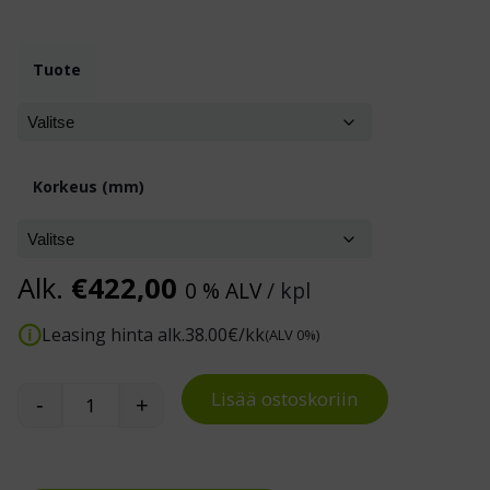
Tuote
Korkeus (mm)
Alk.
€
422,00
0 % ALV
/ kpl
Leasing hinta alk.
38.00
€/kk
(ALV 0%)
Lisää ostoskoriin
-
+
Teleskooppitikkaat Compactstep määrä