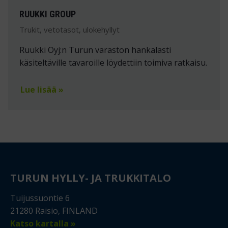
RUUKKI GROUP
Trukit, vetotasot, ulokehyllyt
Ruukki Oyj:n Turun varaston hankalasti
käsiteltäville tavaroille löydettiin toimiva ratkaisu.
Lue lisää »
TURUN HYLLY- JA TRUKKITALO
Tuijussuontie 6
21280 Raisio, FINLAND
Katso kartalla »