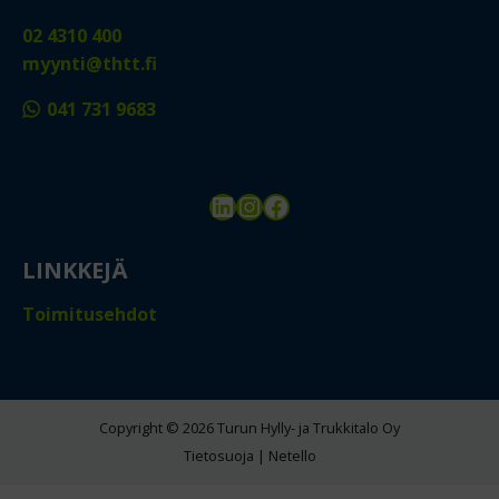
02 4310 400
myynti@thtt.fi
041 731 9683
LinkedIn
Instagram
Facebook
LINKKEJÄ
Toimitusehdot
Copyright © 2026 Turun Hylly- ja Trukkitalo Oy
Tietosuoja
|
Netello