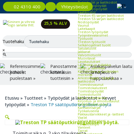
Työpöydät ja laatikostot
Kevyet työpöydät
Yhteystiedot
02 4310 400
Raskaat työpöydät
Laatikostot
Treston 45-sarjan laatikostot
Treston 53-sarjan laatikostot
Nostopöydät
25,5 % ALV
Vaunut
Laitekaapit
Treston työpöydät
Työpistevalaisimet
Työtuolit
Tuotehaku
Treston työtuolit
Selkänojalliset tuolit
Satulatuolit
×
Jakkarat
Valvomotuolit
Muovilavat
Lavakaulukset
Lavahäkki ja rullakko
Referenssimme
Panostamme
Asiakaspalvelun laatu
Hyllyt ja väliritilät
Kalusteiden ja tuotteiden
puhuvat
kotimaisiin
ja nopeus on
merkintä
puolestaan »
tuotteisiin »
huippuluokkaa »
Arkistokaapit, -hyllyt ja -
laatikostot
Toimistovaunut
Toimistokalusteet
Toimistopöydät
Toimistotuolit
Etusivu
»
Tuotteet
»
Työpöydät ja laatikostot
»
Kevyet
Matot toimistoon
Kirjoitus- ja ilmoitustaulut
työpöydät
»
Treston TP säätöputkirungollinen pöytä
Reikälevykalusteet
Kannatinsarjat
Työkaluseinä
Pakkaustarvikkeet ja -laitteet
🔍
Vaa'at
Kalvot ja kiristeet
Pakkausteipit
Vanteet
Tarrat
Toimitusaika n. 2 vko tilauksesta
Pakkauskoneet