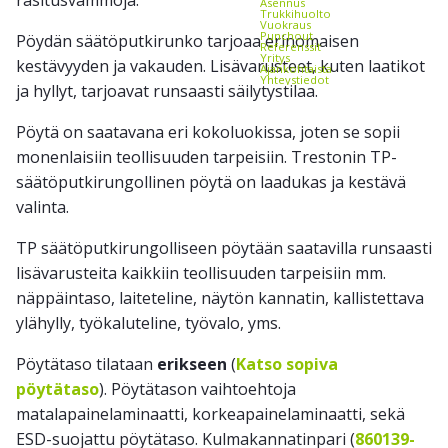
Asennus
Trukkihuolto
Vuokraus
Punchout
Pöydän säätöputkirunko tarjoaa erinomaisen
Referenssit
Yritys
kestävyyden ja vakauden. Lisävarusteet, kuten laatikot
Ajankohtaista
Yhteystiedot
ja hyllyt, tarjoavat runsaasti säilytystilaa.
Pöytä on saatavana eri kokoluokissa, joten se sopii
monenlaisiin teollisuuden tarpeisiin. Trestonin TP-
säätöputkirungollinen pöytä on laadukas ja kestävä
valinta.
TP säätöputkirungolliseen pöytään saatavilla runsaasti
lisävarusteita kaikkiin teollisuuden tarpeisiin mm.
näppäintaso, laiteteline, näytön kannatin, kallistettava
ylähylly, työkaluteline, työvalo, yms.
Pöytätaso tilataan
erikseen
(
Katso sopiva
pöytätaso
). Pöytätason vaihtoehtoja
matalapainelaminaatti, korkeapainelaminaatti, sekä
ESD-suojattu pöytätaso. Kulmakannatinpari (
860139-