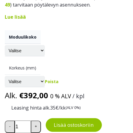
49
) tarvitaan pöytälevyn asennukseen.
Lue lisää
Moduulikoko
Korkeus (mm)
Poista
Alk.
€
392,00
0 % ALV
/ kpl
Leasing hinta alk.
35
€/kk
(ALV 0%)
Treston TP säätöputkirungollinen pöytä määrä
Lisää ostoskoriin
-
+