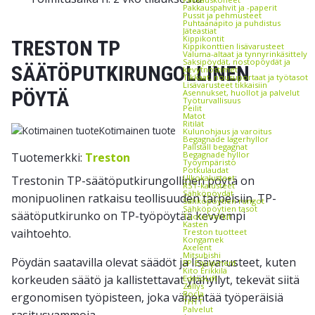
Pakkauspahvit ja -paperit
Pussit ja pehmusteet
Puhtaanapito ja puhdistus
Jäteastiat
Kippikontit
TRESTON TP
Kippikonttien lisävarusteet
Valuma-altaat ja tynnyrinkäsittely
Saksipöydät, nostopöydät ja
SÄÄTÖPUTKIRUNGOLLINEN
kevytnostimet
Tikkaat, nousuportaat ja työtasot
Lisävarusteet tikkaisiin
PÖYTÄ
Asennukset, huollot ja palvelut
Työturvallisuus
Peilit
Matot
Ritilät
Kotimainen tuote
Kulunohjaus ja varoitus
Begagnade lagerhyllor
Pallställ begagnat
Begagnade hyllor
Tuotemerkki:
Treston
Työympäristö
Potkulaudat
Ulkokalusteet
Trestonin TP-säätöputkirungollinen pöytä on
RST-kalusteet
Sähköpöydät
monipuolinen ratkaisu teollisuuden tarpeisiin. TP-
Sähköpöytien rungot
Sähköpöytien tasot
säätöputkirunko on TP-työpöytää kevyempi
Tuotemerkit
Kasten
vaihtoehto.
Treston tuotteet
Kongamek
Axelent
Mitsubishi
Pöydän saatavilla olevat säädöt ja lisävarusteet, kuten
EP-Equipment
Kito Erikkilä
korkeuden säätö ja kallistettavat ylähyllyt, tekevät siitä
EdmoLift
Zallys
Rocla
ergonomisen työpisteen, joka vähentää työperäisiä
THTT
Palvelut
rasitusvammoja.