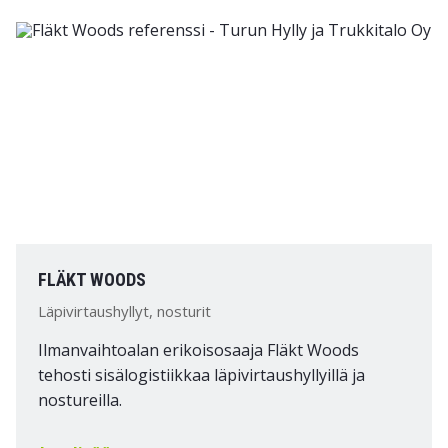
FLÄKT WOODS
Läpivirtaushyllyt, nosturit
Ilmanvaihtoalan erikoisosaaja Fläkt Woods
tehosti sisälogistiikkaa läpivirtaushyllyillä ja
nostureilla.