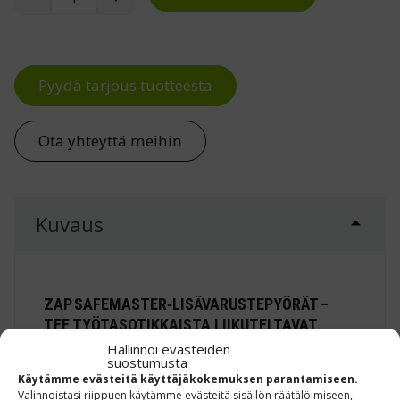
ZAP Safemaster lisävarustepyörät määrä
Pyydä tarjous tuotteesta
Ota yhteyttä meihin
Kuvaus
ZAP SAFEMASTER‑LISÄVARUSTEPYÖRÄT –
TEE TYÖTASOTIKKAISTA LIIKUTELTAVAT
SEKUNNEISSA
Hallinnoi evästeiden
suostumusta
Käytämme evästeitä käyttäjäkokemuksen parantamiseen.
Jälkiasennettavat
Valinnoistasi riippuen käytämme evästeitä sisällön räätälöimiseen,