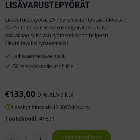
LISÄVARUSTEPYÖRÄT
Lisävarustepyörät ZAP Safemaster työtasotikkaisiin.
ZAP Safemaster‑lisävarustepyörät muuttavat
paikallaan seisovan työtasotikkaan helposti
liikuteltavaksi työasemaksi.
Jälkiasennettava malli.
58 mm korkealle profiilille.
€
133,00
0 % ALV
/ kpl
Leasing hinta alk.
12.00
€/kk
(ALV 0%)
Tuotekoodi:
41671
Lisää ostoskoriin
-
+