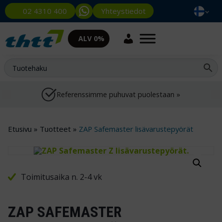
Yhteystiedot
02 4310 400
ALV 0%
Referenssimme puhuvat puolestaan »
Etusivu
»
Tuotteet
»
ZAP Safemaster lisävarustepyörät
Toimitusaika n. 2-4 vk
ZAP SAFEMASTER