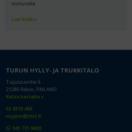
nostureilla.
Lue lisää »
TURUN HYLLY- JA TRUKKITALO
Tuijussuontie 6
21280 Raisio, FINLAND
Katso kartalla »
02 4310 400
myynti@thtt.fi
041 731 9683