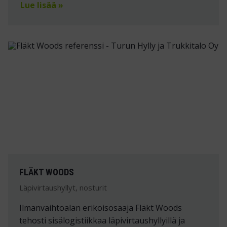
Lue lisää »
FLÄKT WOODS
Läpivirtaushyllyt, nosturit
Ilmanvaihtoalan erikoisosaaja Fläkt Woods
tehosti sisälogistiikkaa läpivirtaushyllyillä ja