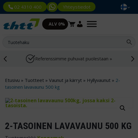
Yhteystiedot
02 4310 400
ALV 0%
Referenssimme puhuvat puolestaan »
Etusivu
»
Tuotteet
»
Vaunut ja kärryt
»
Hyllyvaunut
»
2-
tasoinen lavavaunu 500 kg
2-TASOINEN LAVAVAUNU 500 KG