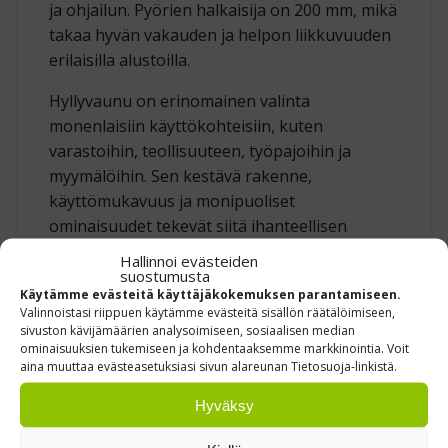
ja ohjailun. Pyörien halkaisija on 200 mm, mikä
takaa hyvän vakauden ja helpon liikkuvuuden
erilaisilla alustoilla.
Hyllyvaunu on erinomainen valinta
monenlaisiin käyttökohteisiin, kuten
varastoihin, teollisuuteen, työpajoihin ja
myymälöihin. Sen kestävä rakenne,
käyttömukavuus ja monipuoliset
ominaisuudet tekevät siitä ihanteellisen
ratkaisun tavaroiden säilytykseen ja
Hallinnoi evästeiden
kuljetukseen.
suostumusta
Käytämme evästeitä käyttäjäkokemuksen parantamiseen.
Valinnoistasi riippuen käytämme evästeitä sisällön räätälöimiseen,
sivuston kävijämäärien analysoimiseen, sosiaalisen median
ominaisuuksien tukemiseen ja kohdentaaksemme markkinointia. Voit
Tuotekoodit: 6506-101, 6507-101, 6507-101B, 6547-
aina muuttaa evästeasetuksiasi sivun alareunan Tietosuoja-linkistä.
101B
Hyväksy
VOISIT TARVITA MYÖS: