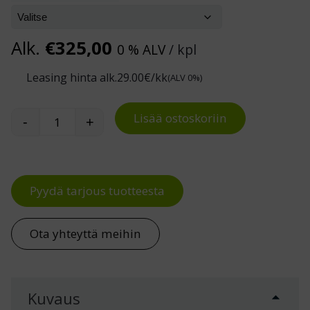
Alk.
€
325,00
0 % ALV
/ kpl
Leasing hinta alk.
29.00
€/kk
(ALV 0%)
Lisää ostoskoriin
-
+
2-tasoinen lavavaunu 500 kg määrä
Pyydä tarjous tuotteesta
Ota yhteyttä meihin
Kuvaus