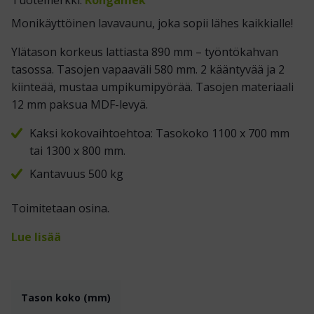
Tuotemerkki:
Kongamek
Monikäyttöinen lavavaunu, joka sopii lähes kaikkialle!
Ylätason korkeus lattiasta 890 mm – työntökahvan
tasossa. Tasojen vapaaväli 580 mm. 2 kääntyvää ja 2
kiinteää, mustaa umpikumipyörää. Tasojen materiaali
12 mm paksua MDF-levyä.
Kaksi kokovaihtoehtoa: Tasokoko 1100 x 700 mm
tai 1300 x 800 mm.
Kantavuus 500 kg
Toimitetaan osina.
Lue lisää
Tason koko (mm)