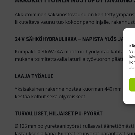
Akkutoiminen saksinostovaunu on kehitetty ympäristöih
liikuteltava vaunu tuo kokoonpanolinjalle, rakennusty
24 V SÄHKÖHYDRAULIIKKA – NAPISTA YLÖS JA ALA
Kä
Kompakti 0,8 kW/24 A moottori hyödyntää kahta 12 V/24
Val
käv
mukana toimitettavalla laturilla työvuoron päätteeksi
koh
ala
LAAJA TYÖALUE
Yksisaksinen rakenne nostaa kuorman 440 mm lattiataso
kestää kolhut sekä öljyroiskeet.
TURVALLISET, HILJAISET PU‑PYÖRÄT
Ø 125 mm polyuretaanipyörät rullaavat äänettömästi ja
lastauksen aikana. Kiinteät etupyörät parantavat suun