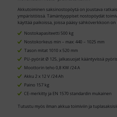
Akkutoiminen saksinostopöytä on joustava ratkais
ympäristöissä. Tämäntyyppiset nostopöydät toimivat
käyttää paikoissa, joissa pääsy sähköverkkoon on r
Nostokapasiteetti 500 kg
Nostokorkeus min – max: 440 – 1025 mm
Tason mitat 1010 x 520 mm
PU-pyörät Ø 125, jalkasuojat kääntyvissä pyöri
Moottorin teho 0,8 KW /24 A
Akku 2 x 12 V /24 Ah
Paino 157 kg
CE-merkitty ja EN 1570 standardin mukainen
Tutustu myös ilman akkua toimiviin ja tuplasaksisii