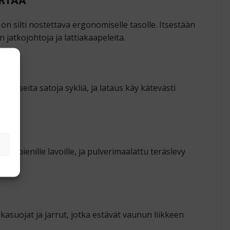
n silti nostettava ergonomiselle tasolle. Itsestään
jatkojohtoja ja lattiakaapeleita.
t useita satoja sykliä, ja lataus käy kätevästi
n pienille lavoille, ja pulverimaalattu teräslevy
asuojat ja jarrut, jotka estävät vaunun liikkeen