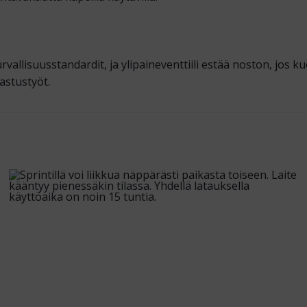
vallisuus­standardit, ja ylipaineventtiili estää noston, jos 
kastustyöt.