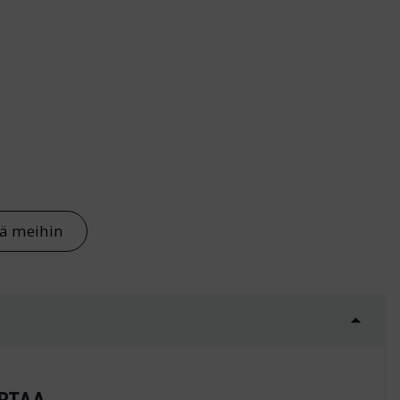
 määrä
tä meihin
IRTAA