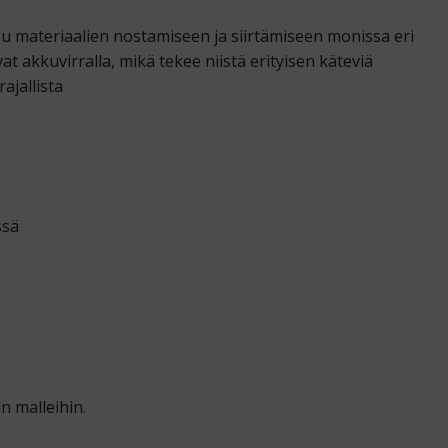
u materiaalien nostamiseen ja siirtämiseen monissa eri
 akkuvirralla, mikä tekee niistä erityisen käteviä
ajallista
ssä
n malleihin.