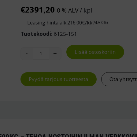
€
2391,20
0 % ALV
/ kpl
Leasing hinta alk.
216.00
€/kk
(ALV 0%)
Tuotekoodi:
6125-151
Lisää ostoskoriin
-
+
Akkukäyttöinen nostopöytävaunu 500kg
Pyydä tarjous tuotteesta
Ota yhteyt
00 KG – TEHOA NOSTOIHIN ILMAN VERKKOV