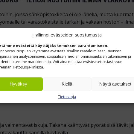
in, joissa sähköpistokkeita ei ole lähellä, mutta kuormat o
ömaalle tai varastokaistalle tarkan ja vakaan noston – ilman 
Hallinnoi evästeiden suostumusta
S
ytämme evästeitä käyttäjäkokemuksen parantamiseen.
 Ah huoltovapaata akkua. Yhdellä latauksella nostat ja laske
innoistasi riippuen käytämme evästeitä sisällön räätälöimiseen, sivuston
ijämäärien analysoimiseen, sosiaalisen median ominaisuuksien tukemiseen ja
.
dentaaksemme markkinointia. Voit aina muuttaa evästeasetuksiasi sivun
reunan Tietosuoja-linkistä.
Hyväksy
Kiellä
Näytä asetukset
sta aina 1025 mm korkeuteen. Taso sopii niin laatikoille kui
Tietosuoja
 vaimentavat iskuja. Takana kääntyvät pyörät sisältävät jalk
tavakautta kapeilla käytävillä.