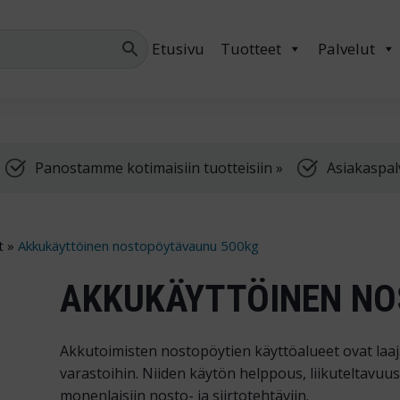
Palvelemme arkis
Etusivu
Tuotteet
Palvelut
Panostamme kotimaisiin tuotteisiin »
Asiakaspal
t
»
Akkukäyttöinen nostopöytävaunu 500kg
AKKUKÄYTTÖINEN NO
Akkutoimisten nostopöytien käyttöalueet ovat laaja
varastoihin. Niiden käytön helppous, liikuteltavuu
monenlaisiin nosto- ja siirtotehtäviin.