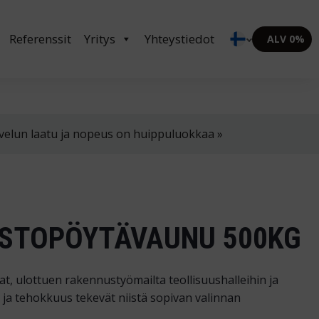
in klo 8-16
02 4310 400
myynti@thtt.fi
Referenssit
Yritys
Yhteystiedot
ALV 0%
velun laatu ja nopeus on huippuluokkaa »
STOPÖYTÄVAUNU 500KG
t, ulottuen rakennustyömailta teollisuushalleihin ja
s ja tehokkuus tekevät niistä sopivan valinnan