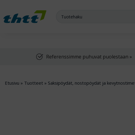
Meiltä saat varasto-, teollisuus- ja arkistokalusteet sekä trukit
Referenssimme puhuvat puolestaan »
Etusivu
»
Tuotteet
»
Saksipöydät, nostopöydät ja kevytnostime