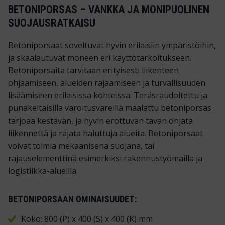
BETONIPORSAS – VANKKA JA MONIPUOLINEN
SUOJAUSRATKAISU
Betoniporsaat soveltuvat hyvin erilaisiin ympäristöihin,
ja skaalautuvat moneen eri käyttötarkoitukseen.
Betoniporsaita tarvitaan erityisesti liikenteen
ohjaamiseen, alueiden rajaamiseen ja turvallisuuden
lisäämiseen erilaisissa kohteissa. Teräsraudoitettu ja
punakeltaisilla varoitusväreillä maalattu betoniporsas
tarjoaa kestävän, ja hyvin erottuvan tavan ohjata
liikennettä ja rajata haluttuja alueita. Betoniporsaat
voivat toimia mekaanisena suojana, tai
rajauselementtinä esimerkiksi rakennustyömailla ja
logistiikka-alueilla.
BETONIPORSAAN OMINAISUUDET:
Koko: 800 (P) x 400 (S) x 400 (K) mm