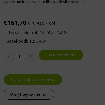
tapahtumiin, parkkialueille ja julkisille paikoille.
€
161,70
0 % ALV
/ kpl
Leasing hinta alk.
15.00
€/kk
(ALV 0%)
Tuotekoodi:
1290-601
Lisää ostoskoriin
-
+
Betoniporsas määrä
Pyydä tarjous tuotteesta
Ota yhteyttä meihin