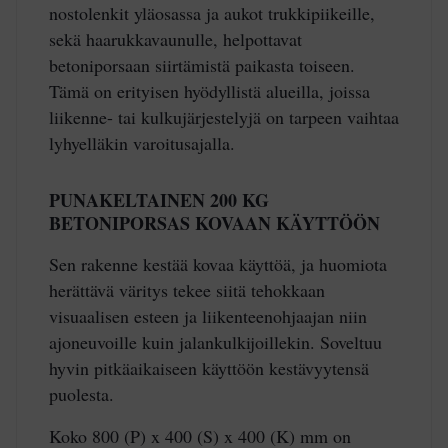
nostolenkit yläosassa ja aukot trukkipiikeille,
sekä haarukkavaunulle, helpottavat
betoniporsaan siirtämistä paikasta toiseen.
Tämä on erityisen hyödyllistä alueilla, joissa
liikenne- tai kulkujärjestelyjä on tarpeen vaihtaa
lyhyelläkin varoitusajalla.
PUNAKELTAINEN 200 KG
BETONIPORSAS KOVAAN KÄYTTÖÖN
Sen rakenne kestää kovaa käyttöä, ja huomiota
herättävä väritys tekee siitä tehokkaan
visuaalisen esteen ja liikenteenohjaajan niin
ajoneuvoille kuin jalankulkijoillekin. Soveltuu
hyvin pitkäaikaiseen käyttöön kestävyytensä
puolesta.
Koko 800 (P) x 400 (S) x 400 (K) mm on