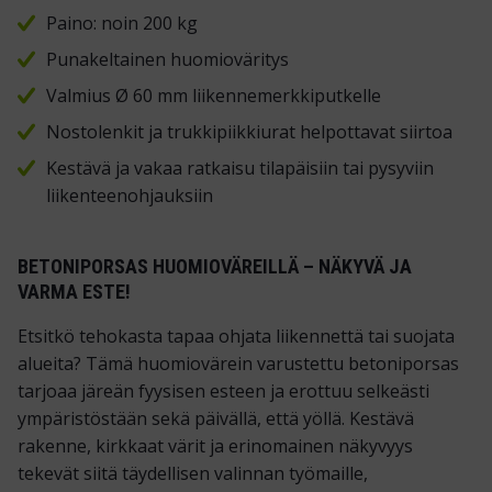
Paino: noin 200 kg
Punakeltainen huomioväritys
Valmius Ø 60 mm liikennemerkkiputkelle
Nostolenkit ja trukkipiikkiurat helpottavat siirtoa
Kestävä ja vakaa ratkaisu tilapäisiin tai pysyviin
liikenteenohjauksiin
BETONIPORSAS HUOMIOVÄREILLÄ – NÄKYVÄ JA
VARMA ESTE!
Etsitkö tehokasta tapaa ohjata liikennettä tai suojata
alueita? Tämä huomiovärein varustettu betoniporsas
tarjoaa järeän fyysisen esteen ja erottuu selkeästi
ympäristöstään sekä päivällä, että yöllä. Kestävä
rakenne, kirkkaat värit ja erinomainen näkyvyys
tekevät siitä täydellisen valinnan työmaille,