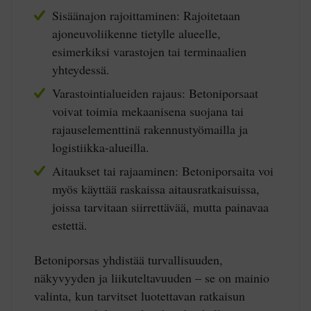
Sisäänajon rajoittaminen:
Rajoitetaan
ajoneuvoliikenne tietylle alueelle,
esimerkiksi varastojen tai terminaalien
yhteydessä.
Varastointialueiden rajaus:
Betoniporsaat
voivat toimia mekaanisena suojana tai
rajauselementtinä rakennustyömailla ja
logistiikka-alueilla.
Aitaukset tai rajaaminen:
Betoniporsaita voi
myös käyttää raskaissa aitausratkaisuissa,
joissa tarvitaan siirrettävää, mutta painavaa
estettä.
Betoniporsas yhdistää turvallisuuden,
näkyvyyden ja liikuteltavuuden – se on mainio
valinta, kun tarvitset luotettavan ratkaisun