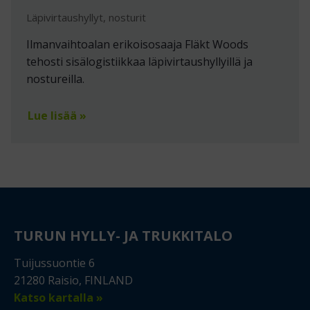
Läpivirtaushyllyt, nosturit
Ilmanvaihtoalan erikoisosaaja Fläkt Woods
tehosti sisälogistiikkaa läpivirtaushyllyillä ja
nostureilla.
Lue lisää »
TURUN HYLLY- JA TRUKKITALO
Tuijussuontie 6
21280 Raisio, FINLAND
Katso kartalla »