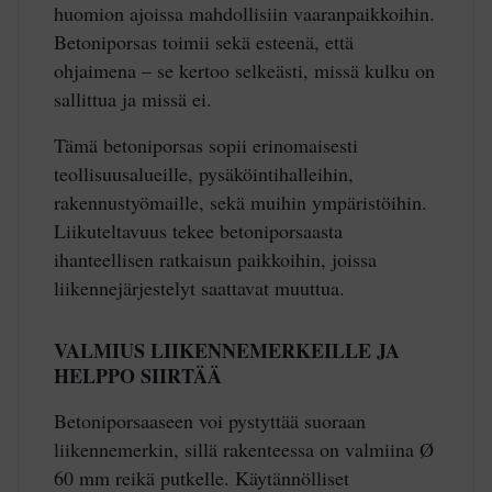
huomion ajoissa mahdollisiin vaaranpaikkoihin.
Betoniporsas toimii sekä esteenä, että
ohjaimena – se kertoo selkeästi, missä kulku on
sallittua ja missä ei.
Tämä betoniporsas sopii erinomaisesti
teollisuusalueille, pysäköintihalleihin,
rakennustyömaille, sekä muihin ympäristöihin.
Liikuteltavuus tekee betoniporsaasta
ihanteellisen ratkaisun paikkoihin, joissa
liikennejärjestelyt saattavat muuttua.
VALMIUS LIIKENNEMERKEILLE JA
HELPPO SIIRTÄÄ
Betoniporsaaseen voi pystyttää suoraan
liikennemerkin, sillä rakenteessa on valmiina Ø
60 mm reikä putkelle. Käytännölliset