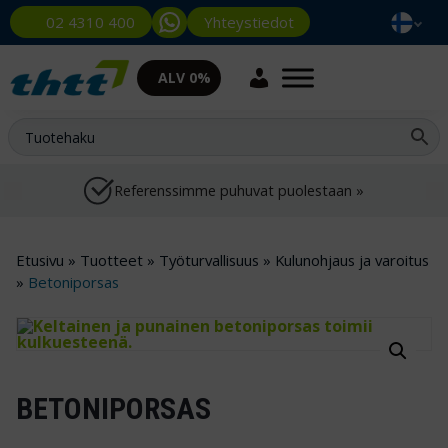
Yhteystiedot
02 4310 400
ALV 0%
Referenssimme puhuvat puolestaan »
Etusivu
»
Tuotteet
»
Työturvallisuus
»
Kulunohjaus ja varoitus
»
Betoniporsas
BETONIPORSAS