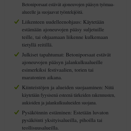
Betoniporsaat estävät ajoneuvojen pääsyn työmaa-
alueelle ja suojaavat työntekijöitä.
Liikenteen uudelleenohjaus:
Käytetään
estämään ajoneuvojen pääsy suljetuille
teille, tai ohjaamaan liikenne kulkemaan
tietyllä reitillä.
Julkiset tapahtumat:
Betoniporsaat estävät
ajoneuvojen pääsyn jalankulkualueille
esimerkiksi festivaalien, torien tai
maratonien aikana.
Kiinteistöjen ja alueiden suojaaminen:
Niitä
käytetään fyysisenä esteenä tärkeiden rakennusten,
aukioiden ja jalankulkualueiden suojana.
Pysäköinnin estäminen:
Estetään luvaton
pysäköinti yksityisalueilla, pihoilla tai
teollisuusalueilla.