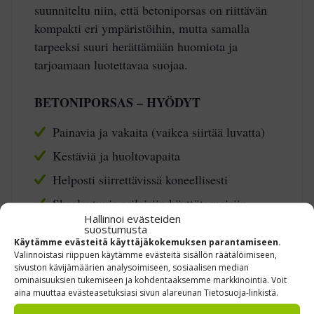
suunniteltu niin, että betoniporsas on riittävän
kompakti eri ympäristöihin, mutta samalla
tarpeeksi suuri herättämään huomiota ja
tarjoamaan luotettavaa suojaa.
BETONIPORSAS – HYÖDYT
Painavia ja vakaita (vaikea siirtää luvatta)
Kestäviä ja huoltovapaita
Helposti siirrettävissä koneellisesti
Skaalautuvia erilaisiin käyttötarpeisiin
Hallinnoi evästeiden
suostumusta
Käytämme evästeitä käyttäjäkokemuksen parantamiseen.
BETONIPORSAS
Valinnoistasi riippuen käytämme evästeitä sisällön räätälöimiseen,
LIIKENNEMERKKIVARAUKSELLA –
sivuston kävijämäärien analysoimiseen, sosiaalisen median
VAKAUTTA, NÄKYVYYTTÄ JA
ominaisuuksien tukemiseen ja kohdentaaksemme markkinointia. Voit
aina muuttaa evästeasetuksiasi sivun alareunan Tietosuoja-linkistä.
JOUSTAVUUTTA LIIKENTEEN
HALLINTAAN