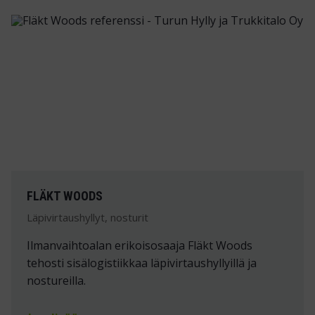
FLÄKT WOODS
Läpivirtaushyllyt, nosturit
Ilmanvaihtoalan erikoisosaaja Fläkt Woods
tehosti sisälogistiikkaa läpivirtaushyllyillä ja
nostureilla.