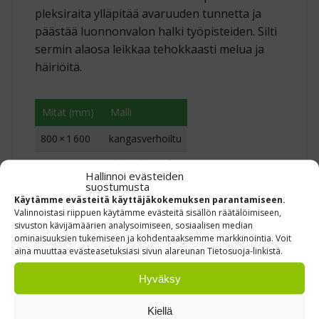
pleksiraita ylläpitää avaruuden tunnetta ja
päästää luonnonvalon halki työpisteiden. Silti
sermin alaosa leik­kaa tehokkaasti melua ja
häiriöitä.
Mitat (mm)
Malli
800 × 1 600
kangasverhoiltu
800 × 1 600
pleksi‑ikkunalla
Hallinnoi evästeiden
suostumusta
1 000 × 1 600
kangasverhoiltu
Käytämme evästeitä käyttäjäkokemuksen parantamiseen.
Valinnoistasi riippuen käytämme evästeitä sisällön räätälöimiseen,
1 000 × 1 600
pleksi‑ikkunalla
sivuston kävijämäärien analysoimiseen, sosiaalisen median
ominaisuuksien tukemiseen ja kohdentaaksemme markkinointia. Voit
aina muuttaa evästeasetuksiasi sivun alareunan Tietosuoja-linkistä.
OMINAISUUDET
Hyväksy
Kevyt ja siirrettävä – muutokset onnistuvat
Kiellä