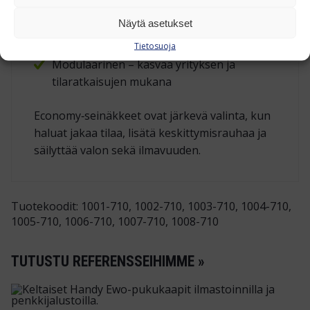
ilman työkaluja
Akustinen parannus – kankainen pinta
Näytä asetukset
vaimentaa puheääniä
Tietosuoja
Modulaarinen – kasvaa yrityksen ja
tilaratkaisujen mukana
Economy‑seinäkkeet ovat järkevä valinta, kun
haluat jakaa tilaa, lisätä keskittymisrauhaa ja
säilyttää valon sekä ilmavuuden.
Tuotekoodit: 1001-710, 1002-710, 1003-710, 1004-710,
1005-710, 1006-710, 1007-710, 1008-710
TUTUSTU REFERENSSEIHIMME »