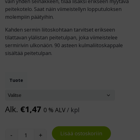
vain yhden seinäkkeen, tilaa lisäksi erikseen myytävä
peitekotelo. Saat näin viimeistellyn lopputuloksen
molempiin päätyihin.
Kahden sermin liitoskohtaan tarvitset erikseen
tilattavan ylälistan peitetulpan, joka viimeistelee
sermirivin ulkonäön. 90 asteen kulmaliitoskappale
sisältää peitetulpan.
Tuote
Alk.
€
1,47
0 % ALV
/ kpl
Lisää ostoskoriin
-
+
Economy seinäkkeet määrä