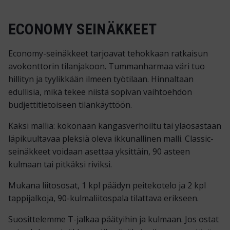
ECONOMY SEINÄKKEET
Economy-seinäkkeet tarjoavat tehokkaan ratkaisun
avokonttorin tilanjakoon. Tummanharmaa väri tuo
hillityn ja tyylikkään ilmeen työtilaan. Hinnaltaan
edullisia, mikä tekee niistä sopivan vaihtoehdon
budjettitietoiseen tilankäyttöön.
Kaksi mallia: kokonaan kangasverhoiltu tai yläosastaan
läpikuultavaa pleksiä oleva ikkunallinen malli. Classic-
seinäkkeet voidaan asettaa yksittäin, 90 asteen
kulmaan tai pitkäksi riviksi.
Mukana liitososat, 1 kpl päädyn peitekotelo ja 2 kpl
tappijalkoja, 90-kulmaliitospala tilattava erikseen.
Suosittelemme T-jalkaa päätyihin ja kulmaan. Jos ostat