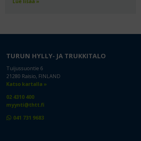
Lue lisää »
TURUN HYLLY- JA TRUKKITALO
Tuijussuontie 6
21280 Raisio, FINLAND
Katso kartalla »
02 4310 400
myynti@thtt.fi
041 731 9683