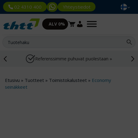
Yhteystiedot
02 4310 400
ALV 0%
Referenssimme puhuvat puolestaan »
Etusivu
»
Tuotteet
»
Toimistokalusteet
»
Economy
seinäkkeet