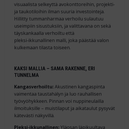
visuaalista selkeyttä avokonttoreihin, projekti‑
ja taukotiloihin ilman suuria investointeja.
Hillitty tummanharmaa verhoilu sulautuu
useimpiin sisustuksiin, ja valittavana on sekä
täyskankaalla verhoiltu että
pleksi‑ikkunallinen malli, joka päästää valon
kulkemaan tilasta toiseen.
KAKSI MALLIA – SAMA RAKENNE, ERI
TUNNELMA
Kangasverhoiltu:
Akustinen kangaspinta
vaimentaa taustahälyn ja luo rauhallisen
työvyöhykkeen. Pinnan voi nuppineulailla
ilmoituksille – muistilaput ja aikataulut pysyvät
kätevästi näkyvillä.
Pleksi‑ikkunallinen:
Yläosan läpikuultava