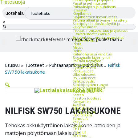
Tietosuoja
Pussit ja pehmusteet
Puhtaanapito ja puhdistus
Jäteastiat
Tuotehaku
Kippikontit
Kippikonttien lisävarusteet
Valuma-altaat ja tynnyrinkäsittely
×
Saksipöydät, nostopöydät ja
kevytnostimet
Tikkaat, nousuportaat ja työtasot
Lisävarusteet tikkaisiin
Asennukset, huollot ja palvelut
Referenssimme puhuvat puolestaan »
Työturvallisuus
Peilit
Matot
Ritilät
Kulunohjaus ja varoitus
Begagnade lagerhyllor
Pallställ begagnat
Begagnade hyllor
Etusivu
»
Tuotteet
»
Puhtaanapito ja puhdistus
»
Nilfisk
Työympäristö
Potkulaudat
SW750 lakaisukone
Ulkokalusteet
RST-kalusteet
Sähköpöydät
🔍
Sähköpöytien rungot
Sähköpöytien tasot
Tuotemerkit
Kasten
Treston tuotteet
Kongamek
Axelent
NILFISK SW750 LAKAISUKONE
Mitsubishi
EP-Equipment
Kito Erikkilä
EdmoLift
Zallys
Tehokas akkukäyttöinen lakaisukone lattioiden ja
Rocla
THTT
Palvelut
mattojen pölyttömään lakaisuun.
Asennus