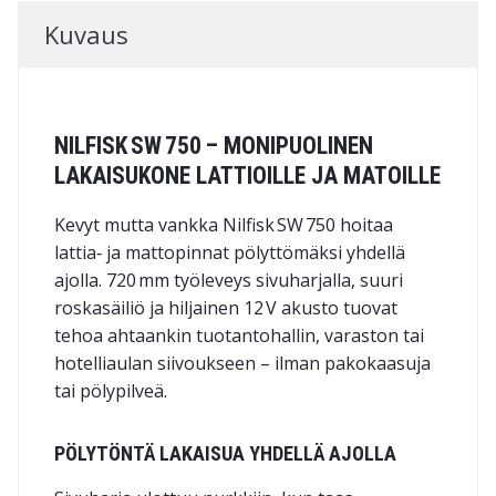
Kuvaus
NILFISK SW 750 – MONIPUOLINEN
LAKAISUKONE LATTIOILLE JA MATOILLE
Kevyt mutta vankka Nilfisk SW 750 hoitaa
lattia‑ ja mattopinnat pölyttömäksi yhdellä
ajolla. 720 mm työleveys sivuharjalla, suuri
roskasäiliö ja hiljainen 12 V akusto tuovat
tehoa ahtaankin tuotantohallin, varaston tai
hotelliaulan siivoukseen – ilman pakokaasuja
tai pölypilveä.
PÖLYTÖNTÄ LAKAISUA YHDELLÄ AJOLLA