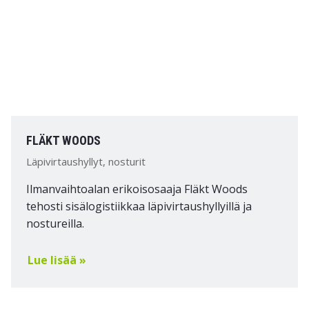
FLÄKT WOODS
Läpivirtaushyllyt, nosturit
Ilmanvaihtoalan erikoisosaaja Fläkt Woods
tehosti sisälogistiikkaa läpivirtaushyllyillä ja
nostureilla.
Lue lisää »