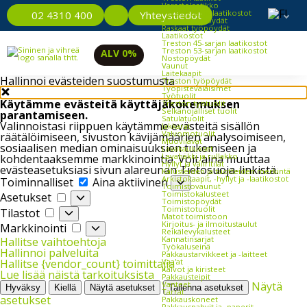
Varastolaatikko
Työpöydät ja laatikostot
Yhteystiedot
02 4310 400
Kevyet työpöydät
Raskaat työpöydät
Laatikostot
Treston 45-sarjan laatikostot
Treston 53-sarjan laatikostot
ALV 0%
Nostopöydät
Vaunut
Laitekaapit
Hallinnoi evästeiden suostumusta
Treston työpöydät
Työpistevalaisimet
Työtuolit
Käytämme evästeitä käyttäjäkokemuksen
Treston työtuolit
Selkänojalliset tuolit
parantamiseen.
Satulatuolit
Valinnoistasi riippuen käytämme evästeitä sisällön
Jakkarat
Valvomotuolit
räätälöimiseen, sivuston kävijämäärien analysoimiseen,
Muovilavat
sosiaalisen median ominaisuuksien tukemiseen ja
Lavakaulukset
Lavahäkki ja rullakko
kohdentaaksemme markkinointia. Voit aina muuttaa
Hyllyt ja väliritilät
evästeasetuksiasi sivun alareunan Tietosuoja-linkistä.
Kalusteiden ja tuotteiden merkintä
Toiminnalliset
Arkistokaapit, -hyllyt ja -laatikostot
Toiminnalliset
Aina aktiivinen
Toimistovaunut
Asetukset
Toimistokalusteet
Asetukset
Toimistopöydät
Tilastot
Toimistotuolit
Tilastot
Matot toimistoon
Markkinointi
Kirjoitus- ja ilmoitustaulut
Markkinointi
Reikälevykalusteet
Kannatinsarjat
Hallitse vaihtoehtoja
Työkaluseinä
Hallinnoi palveluita
Pakkaustarvikkeet ja -laitteet
Vaa'at
Hallitse {vendor_count} toimittajia
Kalvot ja kiristeet
Lue lisää näistä tarkoituksista
Pakkausteipit
Vanteet
Näytä
Hyväksy
Kiellä
Näytä asetukset
Tallenna asetukset
Tarrat
asetukset
Pakkauskoneet
Pakkauspahvit ja -paperit