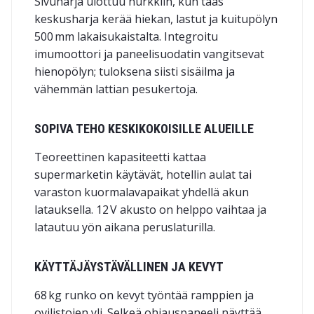
Sivuharja ulottuu nurkkiin, kun taas
keskusharja kerää hiekan, lastut ja kuitupölyn
500 mm lakaisukaistalta. Integroitu
imumoottori ja paneelisuodatin vangitsevat
hienopölyn; tuloksena siisti sisäilma ja
vähemmän lattian pesukertoja.
SOPIVA TEHO KESKIKOKOISILLE ALUEILLE
Teoreettinen kapasiteetti kattaa
supermarketin käytävät, hotellin aulat tai
varaston kuormalavapaikat yhdellä akun
latauksella. 12 V akusto on helppo vaihtaa ja
latautuu yön aikana peruslaturilla.
KÄYTTÄJÄYSTÄVÄLLINEN JA KEVYT
68 kg runko on kevyt työntää ramppien ja
ovilistojen yli. Selkeä ohjauspaneeli näyttää