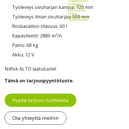
Trukkihuolto
Vuokraus
Työleveys sivuharjan kanssa: 720 mm
Punchout
Referenssit
Yritys
Työleveys ilman sivuharjaa: 500 mm
Ajankohtaista
Yhteystiedot
Roskasäiliön tilavuus: 60 l
Kapasiteetti: 2880 m²/h
Paino: 68 kg
Akku: 12 V
Nilfisk ALTO laatutuote!
Tämä on tarjouspyyntötuote.
Pyydä tarjous tuotteesta
Ota yhteyttä meihin