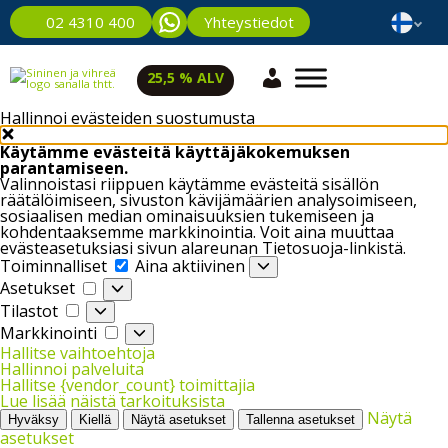
Yhteystiedot
02 4310 400
25,5 % ALV
Hallinnoi evästeiden suostumusta
Käytämme evästeitä käyttäjäkokemuksen
parantamiseen.
Valinnoistasi riippuen käytämme evästeitä sisällön
räätälöimiseen, sivuston kävijämäärien analysoimiseen,
sosiaalisen median ominaisuuksien tukemiseen ja
kohdentaaksemme markkinointia. Voit aina muuttaa
evästeasetuksiasi sivun alareunan Tietosuoja-linkistä.
Toiminnalliset
Toiminnalliset
Aina aktiivinen
Asetukset
Asetukset
Tilastot
Tilastot
Markkinointi
Markkinointi
Hallitse vaihtoehtoja
Hallinnoi palveluita
Hallitse {vendor_count} toimittajia
Lue lisää näistä tarkoituksista
Näytä
Hyväksy
Kiellä
Näytä asetukset
Tallenna asetukset
asetukset