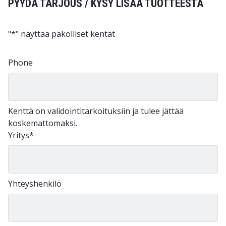
PYYDÄ TARJOUS / KYSY LISÄÄ TUOTTEESTA
"
*
" näyttää pakolliset kentät
Phone
Kenttä on validointitarkoituksiin ja tulee jättää
koskemattomaksi.
Yritys
*
Yhteyshenkilö