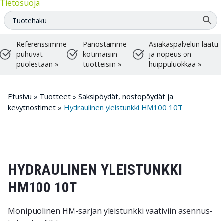
Tietosuoja
Referenssimme
Panostamme
Asiakaspalvelun laatu
puhuvat
kotimaisiin
ja nopeus on
puolestaan »
tuotteisiin »
huippuluokkaa »
Etusivu
»
Tuotteet
»
Saksipöydät, nostopöydät ja
kevytnostimet
»
Hydraulinen yleistunkki HM100 10T
HYDRAULINEN YLEISTUNKKI
HM100 10T
Monipuolinen HM-sarjan yleistunkki vaativiin asennus-