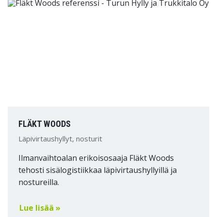
FLÄKT WOODS
Läpivirtaushyllyt, nosturit
Ilmanvaihtoalan erikoisosaaja Fläkt Woods
tehosti sisälogistiikkaa läpivirtaushyllyillä ja
nostureilla.
Lue lisää »