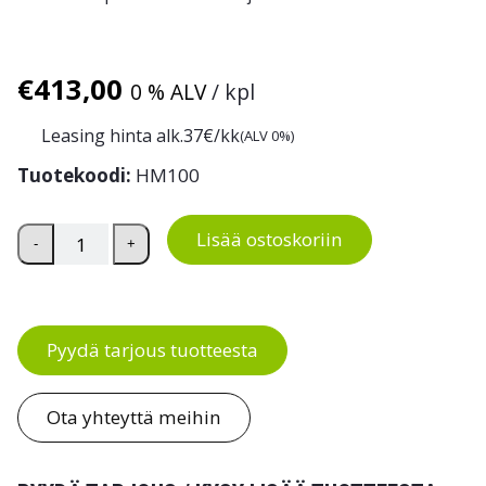
€
413,00
0 % ALV
/ kpl
Leasing hinta alk.
37
€/kk
(ALV 0%)
Tuotekoodi:
HM100
Hydraulinen yleistunkki HM100 10T määrä
Lisää ostoskoriin
-
+
Pyydä tarjous tuotteesta
Ota yhteyttä meihin