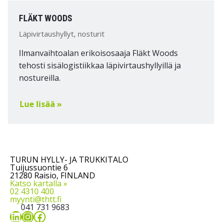
FLÄKT WOODS
Läpivirtaushyllyt, nosturit
Ilmanvaihtoalan erikoisosaaja Fläkt Woods
tehosti sisälogistiikkaa läpivirtaushyllyillä ja
nostureilla.
Lue lisää »
TURUN HYLLY- JA TRUKKITALO
Tuijussuontie 6
21280 Raisio, FINLAND
Katso kartalla »
02 4310 400
myynti@thtt.fi
041 731 9683
LinkedIn
Instagram
Facebook