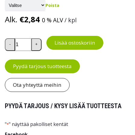
Poista
Alk.
€
2,84
0 % ALV
/ kpl
Hyllynpäätytaskut määrä
Lisää ostoskoriin
-
+
Pyydä tarjous tuotteesta
Ota yhteyttä meihin
PYYDÄ TARJOUS / KYSY LISÄÄ TUOTTEESTA
"
" näyttää pakolliset kentät
*
Facebook