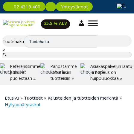
Yhteystiedot
02 4310 400
25,5 % ALV
Tuotehaku
×
Referenssimme
Panostamme
Asiakaspalvelun laatu
puhuvat
kotimaisiin
ja nopeus on
puolestaan »
tuotteisiin »
huippuluokkaa »
Etusivu
»
Tuotteet
»
Kalusteiden ja tuotteiden merkintä
»
Hyllynpäätytaskut