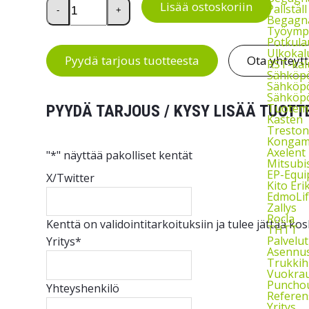
ReBOX-hyllylaatikko 6416-30R määrä
Lisää ostoskoriin
Pallstäl
-
+
Begagna
Työymp
Potkula
Ulkokal
Pyydä tarjous tuotteesta
Ota yhteyt
RST-kal
Sähköp
Sähköpö
Sähköpö
Tuoteme
PYYDÄ TARJOUS / KYSY LISÄÄ TUOTT
Kasten
Treston
Kongam
Axelent
"
*
" näyttää pakolliset kentät
Mitsubi
EP-Equ
X/Twitter
Kito Eri
EdmoLif
Zallys
Rocla
Kenttä on validointitarkoituksiin ja tulee jättää k
THTT
Palvelut
Yritys
*
Asennu
Trukkih
Vuokra
Puncho
Yhteyshenkilö
Referen
Yritys