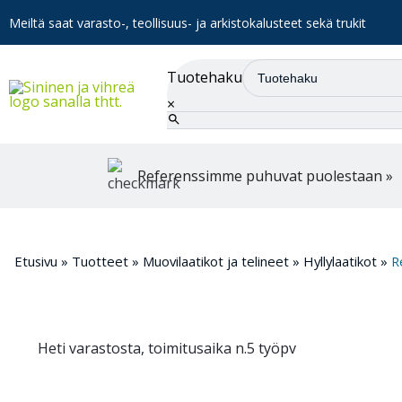
Meiltä saat varasto-, teollisuus- ja arkistokalusteet sekä trukit
Tuotehaku
×
Referenssimme puhuvat puolestaan »
Etusivu
»
Tuotteet
»
Muovilaatikot ja telineet
»
Hyllylaatikot
»
R
Heti varastosta, toimitusaika n.5 työpv