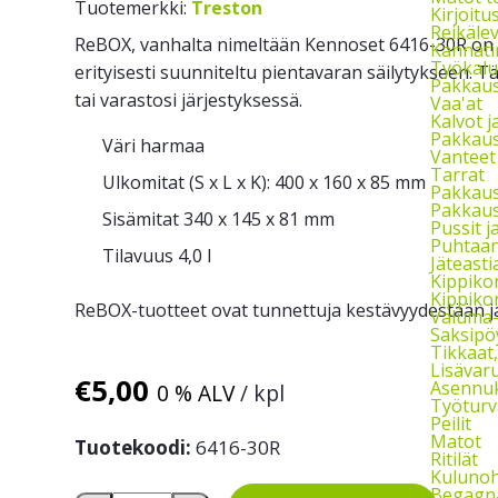
Tuotemerkki:
Treston
Kirjoitu
Reikäle
ReBOX, vanhalta nimeltään Kennoset 6416-30R on k
Kannati
Työkalu
erityisesti suunniteltu pientavaran säilytykseen. T
Pakkaust
tai varastosi järjestyksessä.
Vaa'at
Kalvot j
Pakkaus
Väri harmaa
Vanteet
Tarrat
Ulkomitat (S x L x K): 400 x 160 x 85 mm
Pakkau
Pakkaus
Sisämitat 340 x 145 x 81 mm
Pussit 
Puhtaan
Tilavuus 4,0 l
Jäteasti
Kippikon
Kippikon
ReBOX-tuotteet ovat tunnettuja kestävyydestään j
Valuma-a
Saksipö
Tikkaat
Lisävaru
€
5,00
Asennuks
0 % ALV
/ kpl
Työturv
Peilit
Matot
Tuotekoodi:
6416-30R
Ritilät
Kulunoh
Begagna