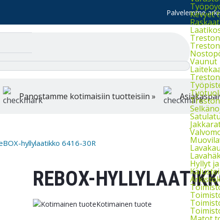
Työpöydä
Palvelemme arkis
Kevyet 
Raskaat
Laatiko
Treston 
Treston 
Nostop
Vaunut
Laiteka
Treston
Työpist
Työtuol
Panostamme kotimaisiin tuotteisiin »
Asiakaspal
Treston 
Selkänoj
Satulatu
Jakkara
Valvomo
Muovila
eBOX-hyllylaatikko 6416-30R
Lavakau
Lavahäkk
Hyllyt ja 
Kaluste
REBOX-HYLLYLAATIKK
Arkistok
Toimist
Toimist
Toimist
Kotimainen tuote
Toimist
Matot t