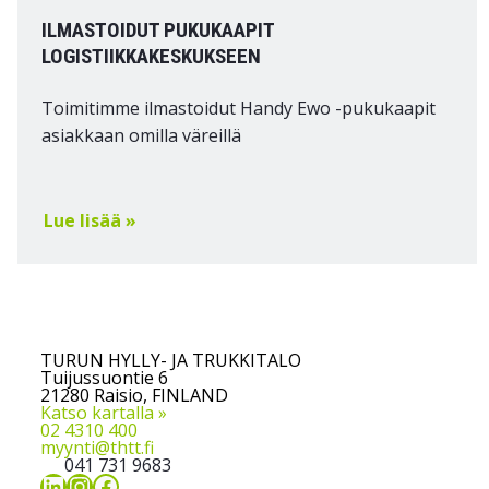
ILMASTOIDUT PUKUKAAPIT
LOGISTIIKKAKESKUKSEEN
Toimitimme ilmastoidut Handy Ewo -pukukaapit
asiakkaan omilla väreillä
Lue lisää »
TURUN HYLLY- JA TRUKKITALO
Tuijussuontie 6
21280 Raisio, FINLAND
Katso kartalla »
02 4310 400
myynti@thtt.fi
041 731 9683
LinkedIn
Instagram
Facebook