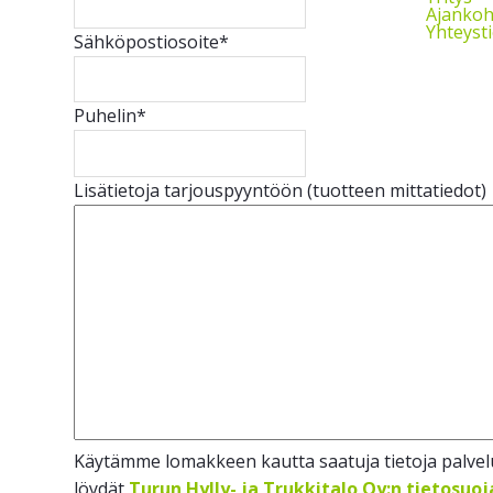
Ajankoh
Yhteyst
Sähköpostiosoite
*
Puhelin
*
Lisätietoja tarjouspyyntöön (tuotteen mittatiedot)
Käytämme lomakkeen kautta saatuja tietoja palvelu
löydät
Turun Hylly- ja Trukkitalo Oy:n tietosuo