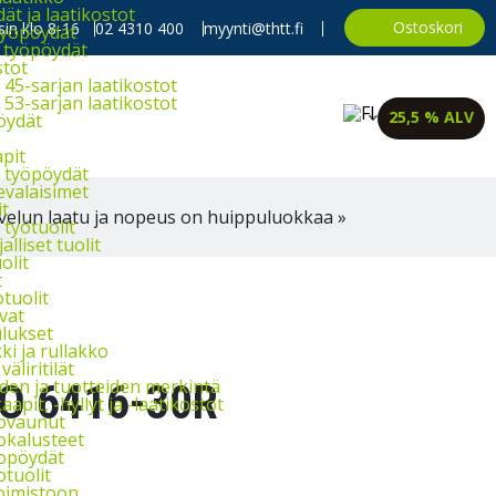
t ja laatikostot
Ostoskori
in klo 8-16
02 4310 400
myynti@thtt.fi
työpöydät
 työpöydät
stot
45-sarjan laatikostot
53-sarjan laatikostot
25,5 % ALV
öydät
apit
 työpöydät
evalaisimet
it
velun laatu ja nopeus on huippuluokkaa »
työtuolit
alliset tuolit
olit
t
tuolit
vat
lukset
i ja rullakko
väliritilät
iden ja tuotteiden merkintä
O 6416-30R
aapit, -hyllyt ja -laatikostot
ovaunut
okalusteet
opöydät
otuolit
oimistoon