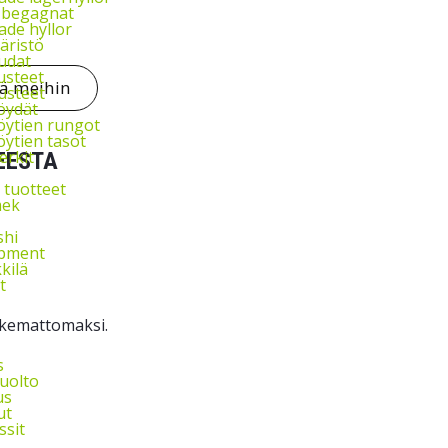
l begagnat
de hyllor
äristö
udat
usteet
tä meihin
usteet
öydät
ytien rungot
ytien tasot
rkit
EESTA
 tuotteet
ek
shi
ipment
kkilä
t
oskemattomaksi.
s
uolto
us
ut
ssit