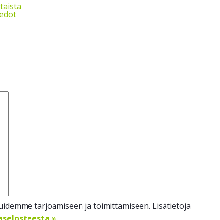
taista
iedot
idemme tarjoamiseen ja toimittamiseen. Lisätietoja
jaselosteesta »