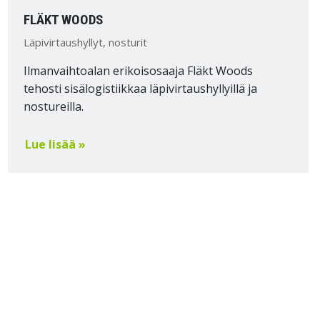
FLÄKT WOODS
Läpivirtaushyllyt, nosturit
Ilmanvaihtoalan erikoisosaaja Fläkt Woods
tehosti sisälogistiikkaa läpivirtaushyllyillä ja
nostureilla.
Lue lisää »