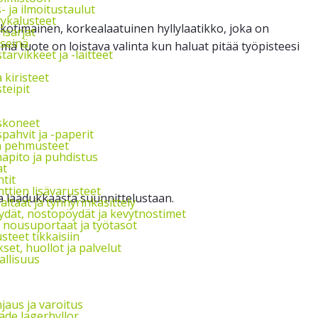
s- ja ilmoitustaulut
vykalusteet
otimainen, korkealaatuinen hyllylaatikko, joka on
nsarjat
seinä
ämä tuote on loistava valinta kun haluat pitää työpisteesi
arvikkeet ja -laitteet
a kiristeet
teipit
skoneet
pahvit ja -paperit
ja pehmusteet
apito ja puhdistus
at
tit
ttien lisävarusteet
a laadukkaasta suunnittelustaan.
ltaat ja tynnyrinkäsittely
ydät, nostopöydät ja kevytnostimet
, nousuportaat ja työtasot
steet tikkaisiin
et, huollot ja palvelut
allisuus
jaus ja varoitus
de lagerhyllor