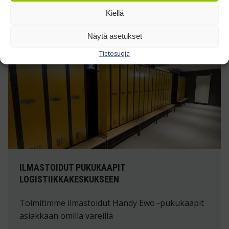
Kiellä
TUTUSTU REFERENSSEIHIMME »
Näytä asetukset
Tietosuoja
ILMASTOIDUT PUKUKAAPIT
LOGISTIIKKAKESKUKSEEN
Toimitimme ilmastoidut Handy Ewo -pukukaapit
asiakkaan omilla väreillä