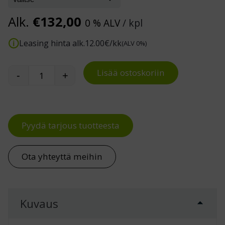
Alk.
€
132,00
0 % ALV
/ kpl
Leasing hinta alk.
12.00
€/kk
(ALV 0%)
Lisää ostoskoriin
-
+
Kiinnityskehikko Treston WB-pöytään määrä
Pyydä tarjous tuotteesta
Ota yhteyttä meihin
Kuvaus