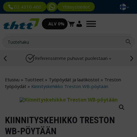
Yhteystiedot
02 4310 400
ALV 0%
Referenssimme puhuvat puolestaan »
Etusivu
»
Tuotteet
»
Työpöydät ja laatikostot
»
Treston
työpöydät
»
Kiinnityskehikko Treston WB-pöytään
KIINNITYSKEHIKKO TRESTON
WB-PÖYTÄÄN