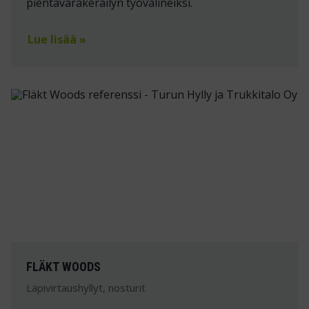
pientavarakeräilyn työvälineiksi.
Lue lisää »
FLÄKT WOODS
Läpivirtaushyllyt, nosturit