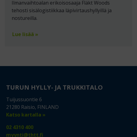
Ilmanvaihtoalan erikoisosaaja Fläkt Woods
tehosti sisälogistiikkaa läpivirtaushyllyillä ja
nostureilla.
Lue lisää »
TURUN HYLLY- JA TRUKKITALO
Tuijussuontie 6
21280 Raisio, FINLAND
Katso kartalla »
02 4310 400
myynti@thtt.fi