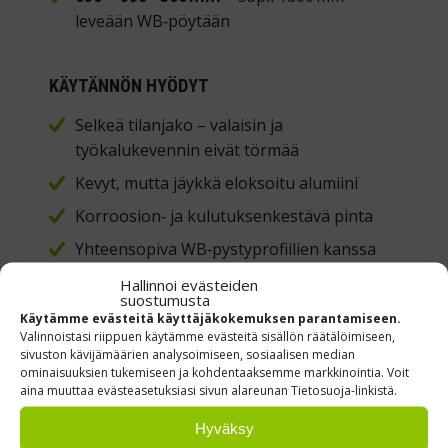
leveään WB‑pöytään
KÄYTÄNNÖN HYÖDYT
Selkeä tilanjako – valaisin ja
työkalukevennin eivät törmää
Kevyt, mutta jäykkä eloksoitu alumiini
Korroosion‑ ja kulutuksenkestävä pinta
Yhteensopiva WB‑pystyprofiilien kanssa
Hallinnoi evästeiden
Kiinnityskehikko
WB‑työpöytään
tekee
suostumusta
Käytämme evästeitä käyttäjäkokemuksen parantamiseen.
pöydän ylärakenteesta järjestelmällisen ja
Valinnoistasi riippuen käytämme evästeitä sisällön räätälöimiseen,
muunneltavan.
sivuston kävijämäärien analysoimiseen, sosiaalisen median
ominaisuuksien tukemiseen ja kohdentaaksemme markkinointia. Voit
aina muuttaa evästeasetuksiasi sivun alareunan Tietosuoja-linkistä.
Tuotekoodit: AKK150, AKK180
Hyväksy