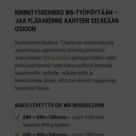
KIINNITYSKEHIKKO WB‑TYÖPÖYTÄÄN –
JAA YLÄRAKENNE KAHTEEN SELKEÄÄN
OSIOON
Kotimainen lisäosa. Trestonin eloksoidusta
alumiinista valmistettu kiinnityskehikko
asennetaan
WB‑pöydän
pystyprofiilien väliin
jaon luomiseksi: saat kaksi erillistä kenttää
valaisimille, hyllyille, reikälevyille ja
keventimille ilman, että tarvikkeet kilpailevat
samasta tilasta.
KAKSI LEVEYTTÄ ERI WB‑MODUULEIHIN
690 + 690 × 500 mm
– sopii 1500 mm
leveään WB‑pöytään
690 + 990 × 500 mm
– sopii 1800 mm