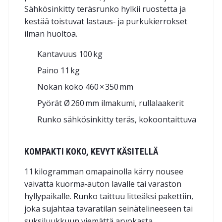
Sähkösinkitty teräsrunko hylkii ruostetta ja
kestää toistuvat lastaus‑ ja purkukierrokset
ilman huoltoa.
Kantavuus 100 kg
Paino 11 kg
Nokan koko 460 × 350 mm
Pyörät Ø 260 mm ilmakumi, rullalaakerit
Runko sähkösinkitty teräs, kokoontaittuva
KOMPAKTI KOKO, KEVYT KÄSITELLÄ
11 kilogramman omapainolla kärry nousee
vaivatta kuorma‑auton lavalle tai varaston
hyllypaikalle. Runko taittuu litteäksi pakettiin,
joka sujahtaa tavaratilan seinätelineeseen tai
suksiluukkuun viemättä arvokasta