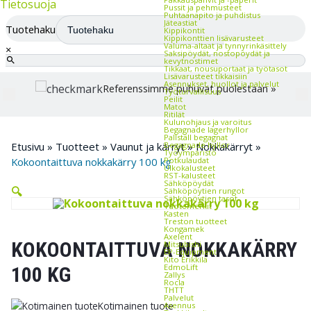
Tietosuoja
Pussit ja pehmusteet
Puhtaanapito ja puhdistus
Jäteastiat
Tuotehaku
Kippikontit
Kippikonttien lisävarusteet
Valuma-altaat ja tynnyrinkäsittely
×
Saksipöydät, nostopöydät ja
kevytnostimet
Tikkaat, nousuportaat ja työtasot
Lisävarusteet tikkaisiin
Asennukset, huollot ja palvelut
Referenssimme puhuvat puolestaan »
Työturvallisuus
Peilit
Matot
Ritilät
Kulunohjaus ja varoitus
Begagnade lagerhyllor
Pallställ begagnat
Begagnade hyllor
Etusivu
»
Tuotteet
»
Vaunut ja kärryt
»
Nokkakärryt
»
Työympäristö
Potkulaudat
Kokoontaittuva nokkakärry 100 kg
Ulkokalusteet
RST-kalusteet
Sähköpöydät
🔍
Sähköpöytien rungot
Sähköpöytien tasot
Tuotemerkit
Kasten
Treston tuotteet
Kongamek
Axelent
KOKOONTAITTUVA NOKKAKÄRRY
Mitsubishi
EP-Equipment
Kito Erikkilä
EdmoLift
100 KG
Zallys
Rocla
THTT
Palvelut
Kotimainen tuote
Asennus