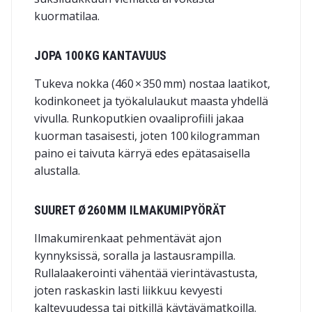
kuormatilaa.
JOPA 100 KG KANTAVUUS
Tukeva nokka (460 × 350 mm) nostaa laatikot,
kodinkoneet ja työkalulaukut maasta yhdellä
vivulla. Runkoputkien ovaaliprofiili jakaa
kuorman tasaisesti, joten 100 kilogramman
paino ei taivuta kärryä edes epätasaisella
alustalla.
SUURET Ø 260 MM ILMAKUMIPYÖRÄT
Ilmakumirenkaat pehmentävät ajon
kynnyksissä, soralla ja lastaus­rampilla.
Rullalaakerointi vähentää vierintä­vastusta,
joten raskaskin lasti liikkuu kevyesti
kaltevuudessa tai pitkillä käytävämatkoilla.