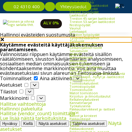
Varastolaatikko
Työpöydät ja laatikostot
Yhteystiedot
02 4310 400
Kevyet työpöydät
Raskaat työpöydät
Laatikostot
Treston 45-sarjan laatikostot
Treston 53-sarjan laatikostot
ALV 0%
Nostopöydät
Vaunut
Laitekaapit
Hallinnoi evästeiden suostumusta
Treston työpöydät
Työpistevalaisimet
Työtuolit
Käytämme evästeitä käyttäjäkokemuksen
Treston työtuolit
Selkänojalliset tuolit
parantamiseen.
Satulatuolit
Valinnoistasi riippuen käytämme evästeitä sisällön
Jakkarat
Valvomotuolit
räätälöimiseen, sivuston kävijämäärien analysoimiseen,
Muovilavat
sosiaalisen median ominaisuuksien tukemiseen ja
Lavakaulukset
Lavahäkki ja rullakko
kohdentaaksemme markkinointia. Voit aina muuttaa
Hyllyt ja väliritilät
evästeasetuksiasi sivun alareunan Tietosuoja-linkistä.
Kalusteiden ja tuotteiden merkintä
Toiminnalliset
Arkistokaapit, -hyllyt ja -laatikostot
Toiminnalliset
Aina aktiivinen
Toimistovaunut
Asetukset
Toimistokalusteet
Asetukset
Toimistopöydät
Tilastot
Toimistotuolit
Tilastot
Matot toimistoon
Markkinointi
Kirjoitus- ja ilmoitustaulut
Markkinointi
Reikälevykalusteet
Kannatinsarjat
Hallitse vaihtoehtoja
Työkaluseinä
Hallinnoi palveluita
Pakkaustarvikkeet ja -laitteet
Vaa'at
Hallitse {vendor_count} toimittajia
Kalvot ja kiristeet
Lue lisää näistä tarkoituksista
Pakkausteipit
Vanteet
Näytä
Hyväksy
Kiellä
Näytä asetukset
Tallenna asetukset
Tarrat
asetukset
Pakkauskoneet
Pakkauspahvit ja -paperit