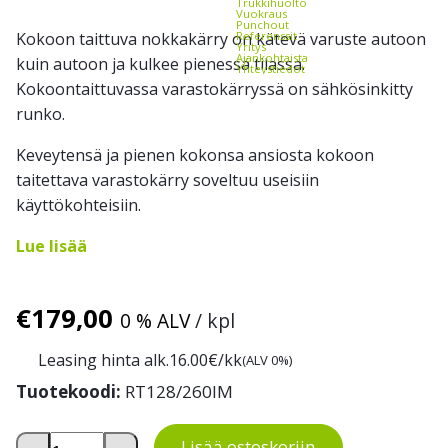
Trukkihuolto
Vuokraus
Punchout
Referenssit
Kokoon taittuva nokkakärry on kätevä varuste autoon
Yritys
Ajankohtaista
kuin autoon ja kulkee pienessä tilassa.
Yhteystiedot
Kokoontaittuvassa varastokärryssä on sähkösinkitty
runko.
Keveytensä ja pienen kokonsa ansiosta kokoon
taitettava varastokärry soveltuu useisiin
käyttökohteisiin.
Lue lisää
€
179,00
0 % ALV
/ kpl
Leasing hinta alk.
16.00
€/kk
(ALV 0%)
Tuotekoodi:
RT128/260IM
Kokoontaittuva nokkakärry 100 kg määrä
Lisää ostoskoriin