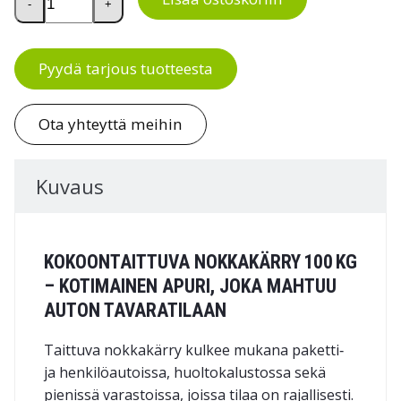
-
+
Pyydä tarjous tuotteesta
Ota yhteyttä meihin
Kuvaus
KOKOONTAITTUVA NOKKAKÄRRY 100 KG
– KOTIMAINEN APURI, JOKA MAHTUU
AUTON TAVARATILAAN
Taittuva nokkakärry kulkee mukana paketti‑
ja henkilöautoissa, huolto­kalustossa sekä
pienissä varastoissa, joissa tilaa on rajallisesti.