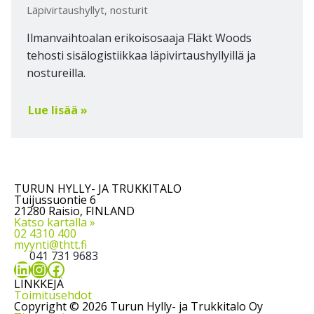
Läpivirtaushyllyt, nosturit
Ilmanvaihtoalan erikoisosaaja Fläkt Woods
tehosti sisälogistiikkaa läpivirtaushyllyillä ja
nostureilla.
Lue lisää »
TURUN HYLLY- JA TRUKKITALO
Tuijussuontie 6
21280 Raisio, FINLAND
Katso kartalla »
02 4310 400
myynti@thtt.fi
041 731 9683
LinkedIn
Instagram
Facebook
LINKKEJÄ
Toimitusehdot
Copyright © 2026 Turun Hylly- ja Trukkitalo Oy