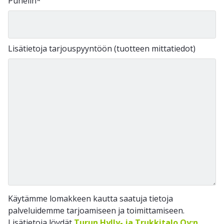
Puhelin
*
Lisätietoja tarjouspyyntöön (tuotteen mittatiedot)
Käytämme lomakkeen kautta saatuja tietoja
palveluidemme tarjoamiseen ja toimittamiseen.
Lisätietoja löydät
Turun Hylly- ja Trukkitalo Oy:n