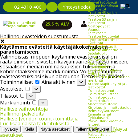
Kevyet työpöydät
Raskaat työpöydät
Yhteystiedot
02 4310 400
Laatikostot
Treston 45-sarjan
laatikostot
Treston 53-sarjan
laatikostot
25,5 % ALV
Nostopöydät
Vaunut
Laitekaapit
Hallinnoi evästeiden suostumusta
Treston työpöydät
Työpistevalaisimet
Työtuolit
Käytämme evästeitä käyttäjäkokemuksen
Treston työtuolit
Selkänojalliset tuolit
parantamiseen.
Satulatuolit
Valinnoistasi riippuen käytämme evästeitä sisällön
Jakkarat
Valvomotuolit
räätälöimiseen, sivuston kävijämäärien analysoimiseen,
Muovilavat
sosiaalisen median ominaisuuksien tukemiseen ja
Lavakaulukset
Lavahäkki ja rullakko
kohdentaaksemme markkinointia. Voit aina muuttaa
Hyllyt ja väliritilät
evästeasetuksiasi sivun alareunan Tietosuoja-linkistä.
Kalusteiden ja tuotteiden
Toiminnalliset
merkintä
Toiminnalliset
Aina aktiivinen
Arkistokaapit, -hyllyt ja -
Asetukset
laatikostot
Asetukset
Toimistovaunut
Tilastot
Toimistokalusteet
Tilastot
Toimistopöydät
Markkinointi
Toimistotuolit
Markkinointi
Matot toimistoon
Kirjoitus- ja ilmoitustaulut
Hallitse vaihtoehtoja
Reikälevykalusteet
Hallinnoi palveluita
Kannatinsarjat
Työkaluseinä
Hallitse {vendor_count} toimittajia
Pakkaustarvikkeet ja -
Lue lisää näistä tarkoituksista
laitteet
Vaa'at
Näytä
Hyväksy
Kiellä
Näytä asetukset
Tallenna asetukset
Kalvot ja kiristeet
asetukset
Pakkausteipit
Vanteet