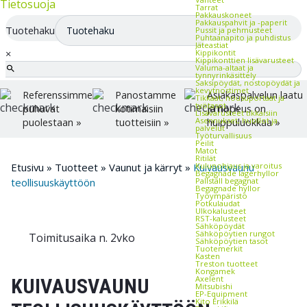
Tietosuoja
Tarrat
Pakkauskoneet
Pakkauspahvit ja -paperit
Tuotehaku
Pussit ja pehmusteet
Puhtaanapito ja puhdistus
Jäteastiat
×
Kippikontit
Kippikonttien lisävarusteet
Valuma-altaat ja
tynnyrinkäsittely
Saksipöydät, nostopöydät ja
kevytnostimet
Referenssimme
Panostamme
Asiakaspalvelun laatu
Tikkaat, nousuportaat ja
työtasot
puhuvat
kotimaisiin
ja nopeus on
Lisävarusteet tikkaisiin
Asennukset, huollot ja
puolestaan »
tuotteisiin »
huippuluokkaa »
palvelut
Työturvallisuus
Peilit
Matot
Ritilät
Kulunohjaus ja varoitus
Etusivu
»
Tuotteet
»
Vaunut ja kärryt
»
Kuivausvaunu
Begagnade lagerhyllor
Pallställ begagnat
teollisuuskäyttöön
Begagnade hyllor
Työympäristö
Potkulaudat
Ulkokalusteet
RST-kalusteet
Sähköpöydät
Sähköpöytien rungot
Toimitusaika n. 2vko
Sähköpöytien tasot
Tuotemerkit
Kasten
Treston tuotteet
Kongamek
Axelent
KUIVAUSVAUNU
Mitsubishi
EP-Equipment
Kito Erikkilä