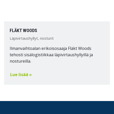
FLÄKT WOODS
Läpivirtaushyllyt, nosturit
Ilmanvaihtoalan erikoisosaaja Fläkt Woods
tehosti sisälogistiikkaa läpivirtaushyllyillä ja
nostureilla.
Lue lisää »