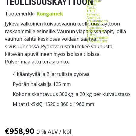
TEOLLISUUSKÄYTTÖÖN
EdmoLift
Zallys
Rocla
THTT
Tuotemerkki:
Kongamek
Palvelut
Asennus
Trukkihuolto
Jykevä valkoinen kuivausvaunu teollisuuskäyttöön
Vuokraus
Punchout
raskaammille esineille. Vaunun yläpalkissa tapit, joilla
Referenssit
Yritys
Ajankohtaista
vaunun kahta keskiosaa voidaan säätää
Yhteystiedot
sivusuunnassa. Pyörävarustelu tekee vaunusta
kätevän apuvälineen myös isoissa tiloissa.
Pulverimaalattu teräsrunko.
4 kääntyvää ja 2 jarrullista pyörää
Pyörän halkaisija 125 mm
Kokonaiskantavuus 300kg ja 20 kg per kuivaustaso
Mitat (LxSxK): 1520 x 860 x 1960 mm
€
958,90
0 % ALV
/ kpl