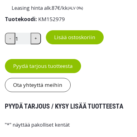
Leasing hinta alk.
87
€/kk
(ALV 0%)
Tuotekoodi:
KM152979
Kuivausvaunu teollisuuskäyttöön määrä
Lisää ostoskoriin
-
+
Pyydä tarjous tuotteesta
Ota yhteyttä meihin
PYYDÄ TARJOUS / KYSY LISÄÄ TUOTTEESTA
"
*
" näyttää pakolliset kentät