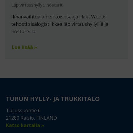
Läpivirtaushyllyt, nosturit
Ilmanvaihtoalan erikoisosaaja Fläkt Woods
tehosti sisälogistiikkaa läpivirtaushyllyillä ja
nostureilla.
Lue lisää »
TURUN HYLLY- JA TRUKKITALO
Tuijussuontie 6
21280 Raisio, FINLAND
Katso kartalla »