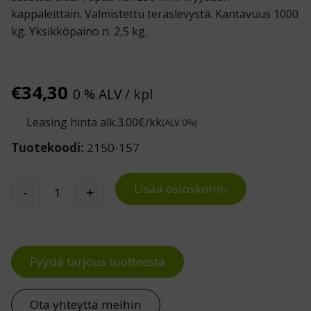
kappaleittain. Valmistettu teräslevystä. Kantavuus 1000
kg. Yksikköpaino n. 2,5 kg.
€
34,30
0 % ALV
/ kpl
Leasing hinta alk.
3.00
€/kk
(ALV 0%)
Tuotekoodi:
2150-157
Lisää ostoskoriin
-
+
Kulmatuet kuormalavoille määrä
Pyydä tarjous tuotteesta
Ota yhteyttä meihin