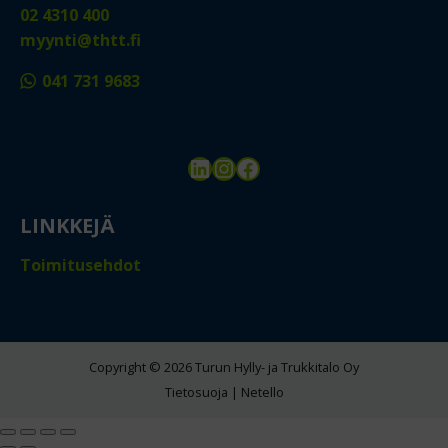
02 4310 400
myynti@thtt.fi
041 731 9683
LinkedIn
Instagram
Facebook
LINKKEJÄ
Toimitusehdot
Copyright © 2026 Turun Hylly- ja Trukkitalo Oy
Tietosuoja
|
Netello