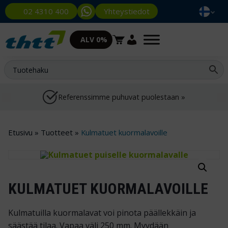
Yhteystiedot
02 4310 400
ALV 0%
Referenssimme puhuvat puolestaan »
Etusivu
»
Tuotteet
»
Kulmatuet kuormalavoille
KULMATUET KUORMALAVOILLE
Kulmatuilla kuormalavat voi pinota päällekkäin ja
säästää tilaa. Vapaa väli 250 mm. Myydään