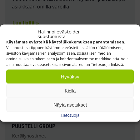
asiakkaan omilla väreillä
Lue lisää »
Hallinnoi evästeiden
suostumusta
Käytämme evästeitä käyttäjäkokemuksen parantamiseen.
Valinnoistasi riippuen käytämme evästeitä sisällön räätälöimiseen,
sivuston kävijämäärien analysoimiseen, sosiaalisen median
ominaisuuksien tukemiseen ja kohdentaaksemme markkinointia. Voit
aina muuttaa evästeasetuksiasi sivun alareunan Tietosuoja-linkistä.
Hyväksy
Kiellä
Näytä asetukset
Tietosuoja
PUUSTELLI GROUP
Keräilynostimet