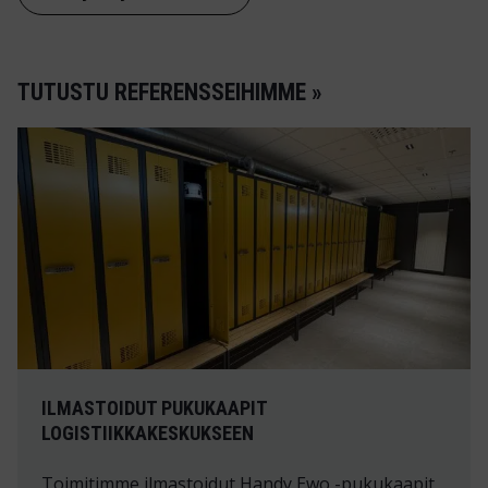
TUTUSTU REFERENSSEIHIMME »
ILMASTOIDUT PUKUKAAPIT
LOGISTIIKKAKESKUKSEEN
Toimitimme ilmastoidut Handy Ewo -pukukaapit